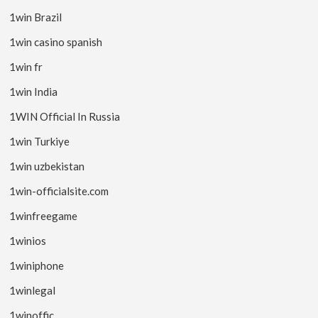
1win Brazil
1win casino spanish
1win fr
1win India
1WIN Official In Russia
1win Turkiye
1win uzbekistan
1win-officialsite.com
1winfreegame
1winios
1winiphone
1winlegal
1winoffic