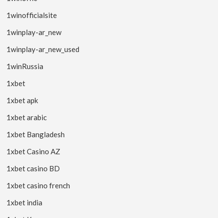
1winofficialsite
1winplay-ar_new
1winplay-ar_new_used
1winRussia
1xbet
1xbet apk
1xbet arabic
1xbet Bangladesh
1xbet Casino AZ
1xbet casino BD
1xbet casino french
1xbet india