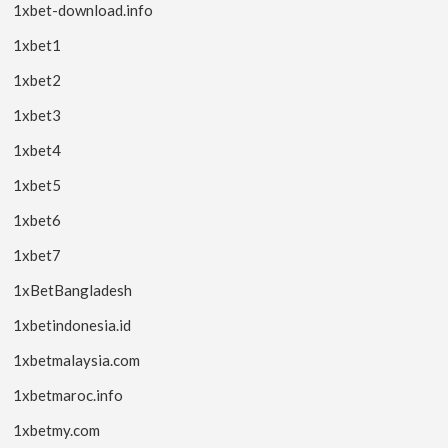
1xbet-download.info
1xbet1
1xbet2
1xbet3
1xbet4
1xbet5
1xbet6
1xbet7
1xBetBangladesh
1xbetindonesia.id
1xbetmalaysia.com
1xbetmaroc.info
1xbetmy.com