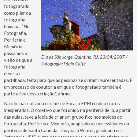
fotografado
como pilar da
fotografia
humana: “No
Fotografia,
Periferia e
Memória
passamos a
Dia de São Jorge. Quintino, RJ, 23/04/2007 /
visão de que a
Fotogragia: Fábio Caffé
fotografia
deve ser
partilhada, feita para que as pessoas se sintam representadas. É
um processo de coautoria em que o fotografado também é
parte ativa dessa criação.”, afirma.
Na oficina realizada em Juiz de Fora, o FPM rendeu frutos
inesperados. O coletivo que foi unido na periferia de lá, a partir
das aulas, teve a ideia de criar um grupo fixo nos moldes do
Fotografia, Periferia e Memória, adaptado às necessidades da
periferia de Santa Cândida. Thaynara Winter, graduada em
Artes pela UFJF, é uma das pessoas que, a partir da oficina que