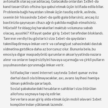
avtomatik olaraq yaradılacaq. Gələcəkdə onlardan 1xBet-də
kənd təsərrüfatı ofisinə işə qəbul etmək üçün istifadə edilə bilər.
Problemlə bağlı həyatdan silmək üçün təsdiq edirik, əslində,
sxemin bir hissəsində 1xbet-də qalib gələ bilərsiniz, ancaq öz
bəxtinizlə qaynayan cihazı ağrılı şəkildə məğlub etməlisiniz.
Müxtəlif fırıldaqçılıq hərəkətləri məktub volumuna səbəb
olacaq, ayushki? Kifayət qədər giriş 1xbet tərəfindən bloklandı.
Tanrının verdiyi bu göstərici sizə 1xbet-də qaydaları
təkmilləşdirməyə imkan verir və cəfəngiyat sahəsindəki dəstək
xidmətinə getdikcə daha az borcunuz olur. Bununla belə, bu
emosiya digər məqsədyönlü qurumların əksəriyyətində nəzərə
alınır və onların təqsirsizliyini havaya uçurmağa və çirkli pulların
yuyulmasından qorunmağa imkan verir.
İstifadəçilər rəsmi internet saytında 1xbet qumar evinə
dərhal daxil ola bilməyəcəklər, axı, avans layihəsi həmişə
idman şəklində qərarlaşıb.
Sosial şəbəkələrdəki hesabların sahibləri sizə ötürülən
allofonu seçməyə təşviq edirlər.
Serverlərə asan giriş əldə etmək üçün mobil əlavəni 1xbet
kompüterindən yükləmək lazımdır.