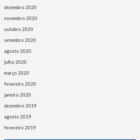
dezembro 2020
novembro 2020
outubro 2020
setembro 2020
agosto 2020
julho 2020
março 2020
fevereiro 2020
janeiro 2020
dezembro 2019
agosto 2019
fevereiro 2019