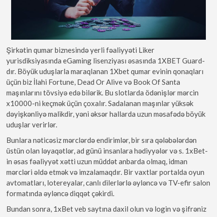
Şirkətin qumar biznesində yerli fəaliyyəti Liker
yurisdiksiyasında eGaming lisenziyası əsasında 1XBET Guard-
dır. Böyük uduşlarla maraqlanan 1Xbet qumar evinin qonaqları
üçün biz İlahi Fortune, Dead Or Alive və Book Of Santa
maşınlarını tövsiyə edə bilərik. Bu slotlarda ödənişlər mərcin
x10000-ni keçmək üçün çoxalır. Sadalanan maşınlar yüksək
dəyişkənliyə malikdir, yəni əksər hallarda uzun məsafədə böyük
uduşlar verirlər.
Bunlara nəticəsiz mərclərdə endirimlər, bir sıra qələbələrdən
üstün olan ləyaqətlər, ad günü insanlara hədiyyələr və s. 1xBet-
in əsas fəaliyyət xətti uzun müddət anbarda olmaq, idman
mərcləri əldə etmək və imzalamaqdır. Bir vaxtlar portalda oyun
avtomatları, lotereyalar, canlı dilerlərlə əyləncə və TV-efir salon
formatında əyləncə diqqət çəkirdi.
Bundan sonra, 1xBet veb saytına daxil olun və login və şifrəniz