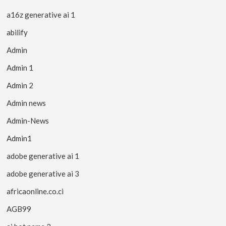
a16z generative ai 1
abilify
Admin
Admin 1
Admin 2
Admin news
Admin-News
Admin1
adobe generative ai 1
adobe generative ai 3
africaonline.co.ci
AGB99