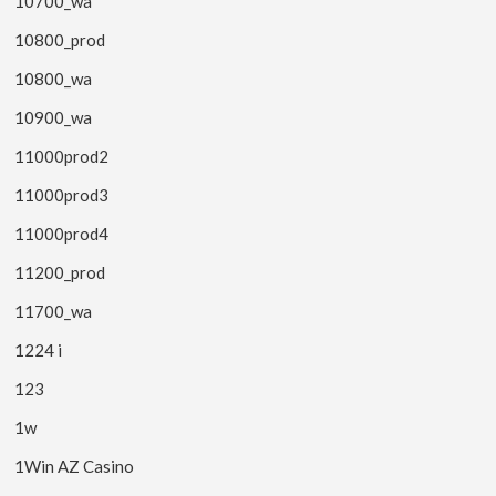
10700_wa
10800_prod
10800_wa
10900_wa
11000prod2
11000prod3
11000prod4
11200_prod
11700_wa
1224 i
123
1w
1Win AZ Casino