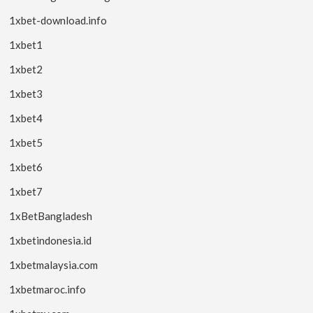
1xbet-download.info
1xbet1
1xbet2
1xbet3
1xbet4
1xbet5
1xbet6
1xbet7
1xBetBangladesh
1xbetindonesia.id
1xbetmalaysia.com
1xbetmaroc.info