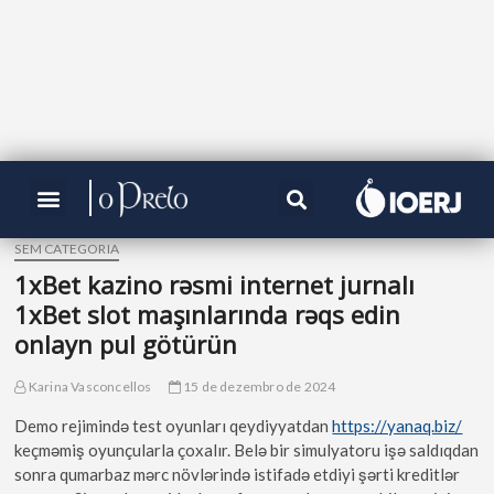
SEM CATEGORIA
1xBet kazino rəsmi internet jurnalı
1xBet slot maşınlarında rəqs edin
onlayn pul götürün
Karina Vasconcellos
15 de dezembro de 2024
Demo rejimində test oyunları qeydiyyatdan
https://yanaq.biz/
keçməmiş oyunçularla çoxalır. Belə bir simulyatoru işə saldıqdan
sonra qumarbaz mərc növlərində istifadə etdiyi şərti kreditlər