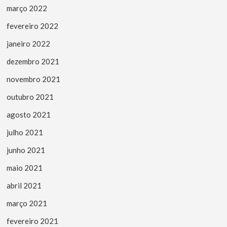
março 2022
fevereiro 2022
janeiro 2022
dezembro 2021
novembro 2021
outubro 2021
agosto 2021
julho 2021
junho 2021
maio 2021
abril 2021
março 2021
fevereiro 2021