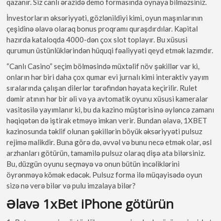
qazanır. Siz canlı ərazidə demo formasında oynaya bilməzsiniz.
İnvestorların əksəriyyəti, gözlənildiyi kimi, oyun maşınlarının
çeşidinə əlavə olaraq bonus proqramı quraşdırdılar. Kapital
hazırda kataloqda 4000-dən çox slot toplayır.
Bu xüsusi
qurumun üstünlüklərindən hüquqi fəaliyyəti qeyd etmək lazımdır.
“Canlı Casino” seçim bölməsində müxtəlif növ şəkillər var ki,
onların hər biri daha çox qumar evi jurnalı kimi interaktiv yayım
sıralarında çalışan dilerlər tərəfindən həyata keçirilir. Rulet
dəmir atının hər bir əli və ya avtomatik oyunu xüsusi kameralar
vasitəsilə yayımlanır ki, bu da kazino müştərisinə əyləncə zamanı
həqiqətən də iştirak etməyə imkan verir. Bundan əlavə, 1XBET
kazinosunda təklif olunan şəkillərin böyük əksəriyyəti pulsuz
rejimə malikdir. Buna görə də, əvvəl və bunu necə etmək olar, əsl
arzhanları götürün, tamamilə pulsuz olaraq dişə ata bilərsiniz.
Bu, düzgün oyunu seçməyə və onun bütün incəliklərini
öyrənməyə kömək edəcək. Pulsuz forma ilə müqayisədə oyun
sizə nə verə bilər və pulu imzalaya bilər?
Əlavə 1xBet iPhone götürün