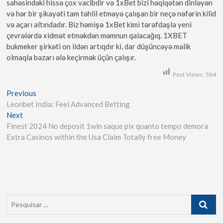
sahəsindəki hissə çox vacibdir və 1xBet bizi həqiqətən dinləyən
və hər bir şikayəti tam təhlil etməyə çalışan bir neçə nəfərin kilid
və açarı altındadır. Biz həmişə 1xBet kimi tərəfdaşla yeni
çevrələrdə xidmət etməkdən məmnun qalacağıq. 1XBET
bukmeker şirkəti on ildən artıqdır ki, dar düşüncəyə malik
olmaqla bazarı ələ keçirmək üçün çalışır.
Post Views:
584
Previous
Leonbet India: Feel Advanced Betting
Next
Finest 2024 No deposit 1win saque pix quanto tempo demora
Extra Casinos within the Usa Claim Totally free Money