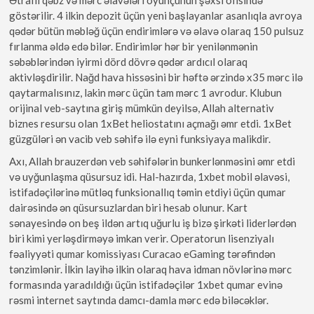
göstərilir. 4 ilkin depozit üçün yeni başlayanlar asanlıqla avroya
qədər bütün məbləğ üçün endirimlərə və əlavə olaraq 150 pulsuz
fırlanma əldə edə bilər. Endirimlər hər bir yenilənmənin
səbəblərindən iyirmi dörd dövrə qədər ardıcıl olaraq
aktivləşdirilir. Nağd hava hissəsini bir həftə ərzində x35 mərc ilə
qaytarmalısınız, lakin mərc üçün tam mərc 1 avrodur. Klubun
orijinal veb-saytına giriş mümkün deyilsə, Allah alternativ
biznes resursu olan 1xBet heliostatını açmağı əmr etdi. 1xBet
güzgüləri ən vacib veb səhifə ilə eyni funksiyaya malikdir.
Axı, Allah brauzerdən veb səhifələrin bunkerlənməsini əmr etdi
və uyğunlaşma qüsursuz idi. Hal-hazırda, 1xbet mobil əlavəsi,
istifadəçilərinə mütləq funksionallıq təmin etdiyi üçün qumar
dairəsində ən qüsursuzlardan biri hesab olunur. Kart
sənayesində on beş ildən artıq uğurlu iş bizə şirkəti liderlərdən
biri kimi yerləşdirməyə imkan verir. Operatorun lisenziyalı
fəaliyyəti qumar komissiyası Curacao eGaming tərəfindən
tənzimlənir. İlkin layihə ilkin olaraq hava idman növlərinə mərc
formasında yaradıldığı üçün istifadəçilər 1xbet qumar evinə
rəsmi internet saytında damcı-damla mərc edə biləcəklər.