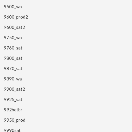
9500_wa
9600_prod2
9600_sat2
9750_wa
9760_sat
9800_sat
9870_sat
9890_wa
9900_sat2
9925_sat
992betbr
9950_prod
9990sat