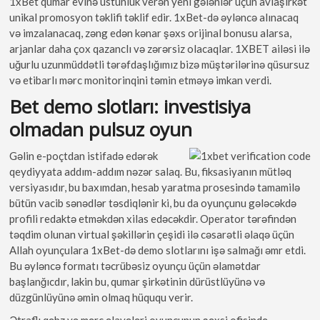
1xBet qumar evinə üstünlük verən yeni gələnlər üçün aviaşirkət
unikal promosyon təklifi təklif edir. 1xBet-də əyləncə alınacaq
və imzalanacaq, zəng edən kənar şəxs orijinal bonusu alarsa,
arjanlar daha çox qazanclı və zərərsiz olacaqlar. 1XBET ailəsi ilə
uğurlu uzunmüddətli tərəfdaşlığımız bizə müştərilərinə qüsursuz
və etibarlı mərc monitorinqini təmin etməyə imkan verdi.
Bet demo slotları: investisiya
olmadan pulsuz oyun
Gəlin e-poçtdan istifadə edərək
qeydiyyata addım-addım nəzər salaq. Bu, fiksasiyanın mütləq
versiyasıdır, bu baxımdan, hesab yaratma prosesində tamamilə
bütün vacib sənədlər təsdiqlənir ki, bu da oyunçunu gələcəkdə
profili redaktə etməkdən xilas edəcəkdir. Operator tərəfindən
təqdim olunan virtual şəkillərin çeşidi ilə cəsarətli əlaqə üçün
Allah oyunçulara 1xBet-də demo slotlarını işə salmağı əmr etdi.
Bu əyləncə formatı təcrübəsiz oyunçu üçün əlamətdar
başlanğıcdır, lakin bu, qumar şirkətinin dürüstlüyünə və
düzgünlüyünə əmin olmaq hüququ verir.
Ətraflı qəbz və mərc əlavələri oyunçunun şəxsi ofisində