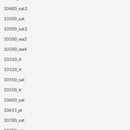
10400_sat2
10500_sat
10500_sat2
10500_wa2
10500_wa4
10510_tr
10520_tr
10550_sat
10550_tr
10600_sat
10655_pr
10700_sat