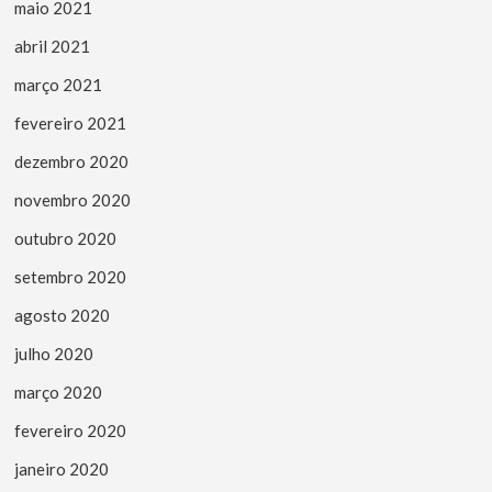
maio 2021
abril 2021
março 2021
fevereiro 2021
dezembro 2020
novembro 2020
outubro 2020
setembro 2020
agosto 2020
julho 2020
março 2020
fevereiro 2020
janeiro 2020