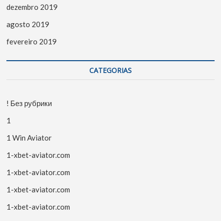
dezembro 2019
agosto 2019
fevereiro 2019
CATEGORIAS
! Без рубрики
1
1 Win Aviator
1-xbet-aviator.com
1-xbet-aviator.com
1-xbet-aviator.com
1-xbet-aviator.com