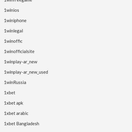
1winios
1winiphone
1winlegal
1winoffic
1winofficialsite
1winplay-ar_new
1winplay-ar_new_used
1winRussia
1xbet
1xbet apk
1xbet arabic
1xbet Bangladesh