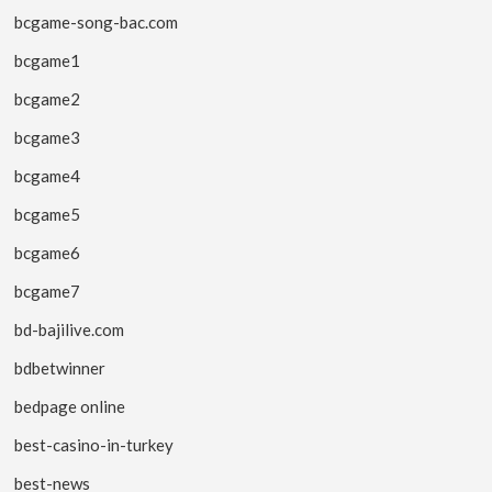
bcgame-song-bac.com
bcgame1
bcgame2
bcgame3
bcgame4
bcgame5
bcgame6
bcgame7
bd-bajilive.com
bdbetwinner
bedpage online
best-casino-in-turkey
best-news