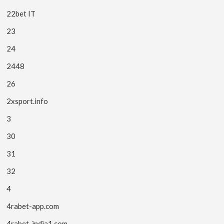
22bet IT
23
24
2448
26
2xsport.info
3
30
31
32
4
4rabet-app.com
4rabet-india1.com