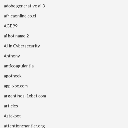
adobe generative ai 3
africaonline.co.ci
AGB99
ai bot name 2
AI in Cybersecurity
Anthony
anticoagulantia
apotheek
app-xbe.com
argentinos-1xbet.com
articles
Astekbet
attentionchantier.org