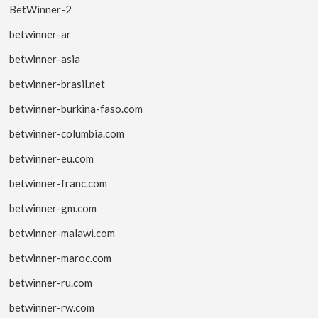
BetWinner-2
betwinner-ar
betwinner-asia
betwinner-brasil.net
betwinner-burkina-faso.com
betwinner-columbia.com
betwinner-eu.com
betwinner-franc.com
betwinner-gm.com
betwinner-malawi.com
betwinner-maroc.com
betwinner-ru.com
betwinner-rw.com