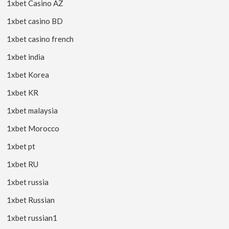
1xbet Casino AZ
1xbet casino BD
1xbet casino french
1xbet india
1xbet Korea
1xbet KR
1xbet malaysia
1xbet Morocco
1xbet pt
1xbet RU
1xbet russia
1xbet Russian
1xbet russian1