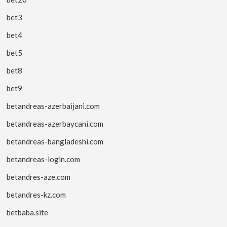
bet3
bet4
bet5
bet8
bet9
betandreas-azerbaijani.com
betandreas-azerbaycani.com
betandreas-bangladeshi.com
betandreas-login.com
betandres-aze.com
betandres-kz.com
betbaba.site