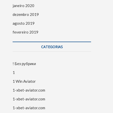
janeiro 2020
dezembro 2019
agosto 2019
fevereiro 2019
CATEGORIAS
! Без рубрики
1
1 Win Aviator
1-xbet-aviator.com
1-xbet-aviator.com
1-xbet-aviator.com