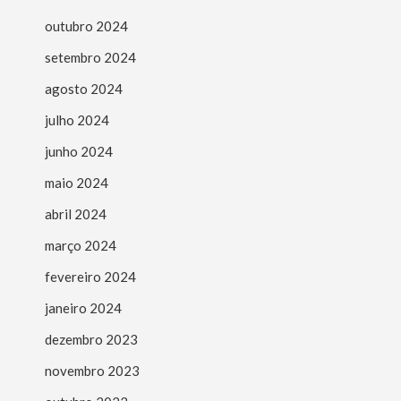
outubro 2024
setembro 2024
agosto 2024
julho 2024
junho 2024
maio 2024
abril 2024
março 2024
fevereiro 2024
janeiro 2024
dezembro 2023
novembro 2023