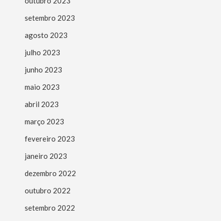
outubro 2023
setembro 2023
agosto 2023
julho 2023
junho 2023
maio 2023
abril 2023
março 2023
fevereiro 2023
janeiro 2023
dezembro 2022
outubro 2022
setembro 2022