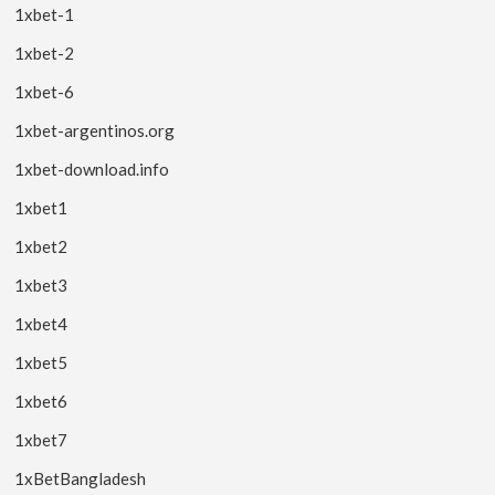
1xbet-1
1xbet-2
1xbet-6
1xbet-argentinos.org
1xbet-download.info
1xbet1
1xbet2
1xbet3
1xbet4
1xbet5
1xbet6
1xbet7
1xBetBangladesh