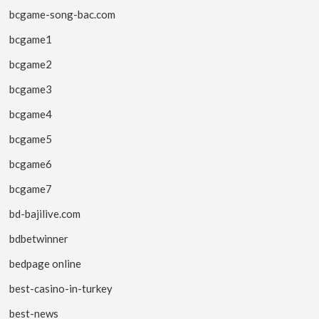
bcgame-song-bac.com
bcgame1
bcgame2
bcgame3
bcgame4
bcgame5
bcgame6
bcgame7
bd-bajilive.com
bdbetwinner
bedpage online
best-casino-in-turkey
best-news