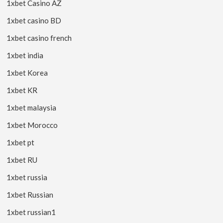
1xbet Casino AZ
1xbet casino BD
1xbet casino french
1xbet india
1xbet Korea
1xbet KR
1xbet malaysia
1xbet Morocco
1xbet pt
1xbet RU
1xbet russia
1xbet Russian
1xbet russian1