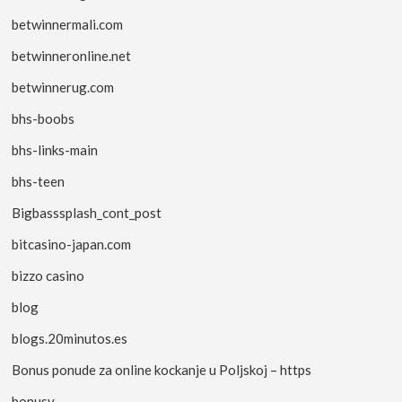
betwinnermali.com
betwinneronline.net
betwinnerug.com
bhs-boobs
bhs-links-main
bhs-teen
Bigbasssplash_cont_post
bitcasino-japan.com
bizzo casino
blog
blogs.20minutos.es
Bonus ponude za online kockanje u Poljskoj – https
bonusy