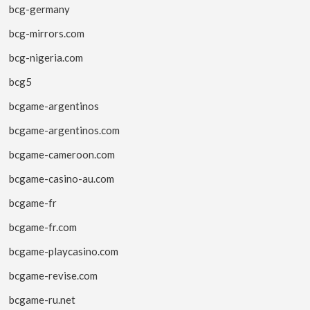
bcg-germany
bcg-mirrors.com
bcg-nigeria.com
bcg5
bcgame-argentinos
bcgame-argentinos.com
bcgame-cameroon.com
bcgame-casino-au.com
bcgame-fr
bcgame-fr.com
bcgame-playcasino.com
bcgame-revise.com
bcgame-ru.net