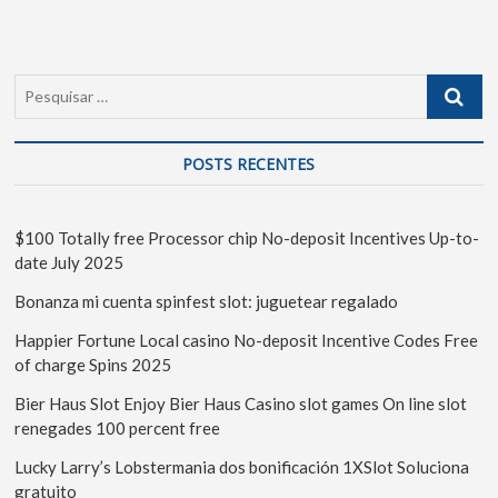
POSTS RECENTES
$100 Totally free Processor chip No-deposit Incentives Up-to-
date July 2025
Bonanza mi cuenta spinfest slot: juguetear regalado
Happier Fortune Local casino No-deposit Incentive Codes Free
of charge Spins 2025
Bier Haus Slot Enjoy Bier Haus Casino slot games On line slot
renegades 100 percent free
Lucky Larry’s Lobstermania dos bonificación 1XSlot Soluciona
gratuito