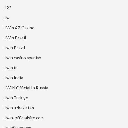
123
1w
1Win AZ Casino
1Win Brasil
1win Brazil
1win casino spanish
1win fr
1win India
1WIN Official In Russia
1win Turkiye
1win uzbekistan
1win-officialsite.com
1winfreegame