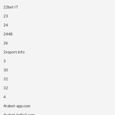
22bet IT
23
24
2448
26
2xsport.info
3
30
31
32
4
4rabet-app.com
4rabet-india1.com