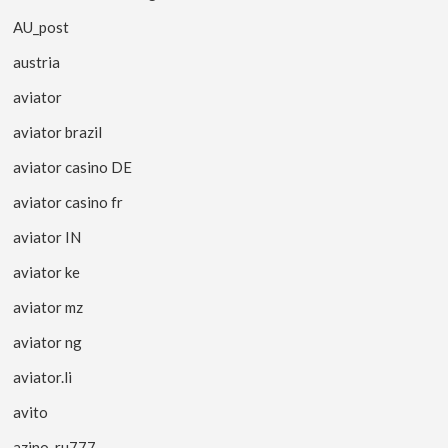
AU_post
austria
aviator
aviator brazil
aviator casino DE
aviator casino fr
aviator IN
aviator ke
aviator mz
aviator ng
aviator.li
avito
azino-ru777