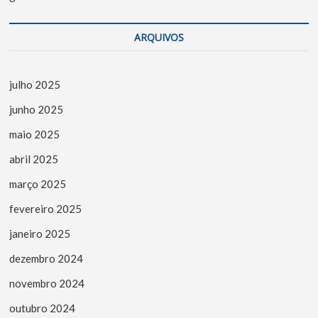
ARQUIVOS
julho 2025
junho 2025
maio 2025
abril 2025
março 2025
fevereiro 2025
janeiro 2025
dezembro 2024
novembro 2024
outubro 2024