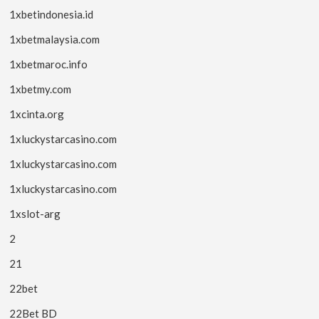
1xbetindonesia.id
1xbetmalaysia.com
1xbetmaroc.info
1xbetmy.com
1xcinta.org
1xluckystarcasino.com
1xluckystarcasino.com
1xluckystarcasino.com
1xslot-arg
2
21
22bet
22Bet BD