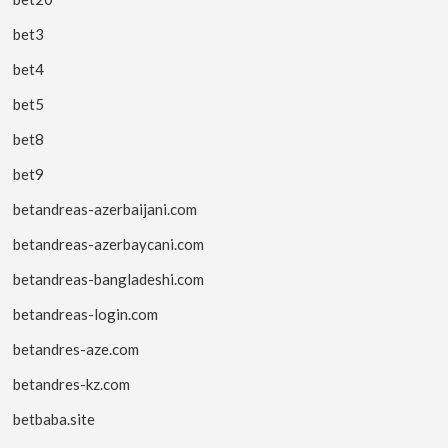
bet3
bet4
bet5
bet8
bet9
betandreas-azerbaijani.com
betandreas-azerbaycani.com
betandreas-bangladeshi.com
betandreas-login.com
betandres-aze.com
betandres-kz.com
betbaba.site