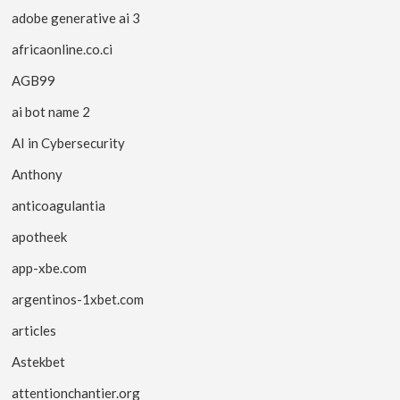
adobe generative ai 3
africaonline.co.ci
AGB99
ai bot name 2
AI in Cybersecurity
Anthony
anticoagulantia
apotheek
app-xbe.com
argentinos-1xbet.com
articles
Astekbet
attentionchantier.org