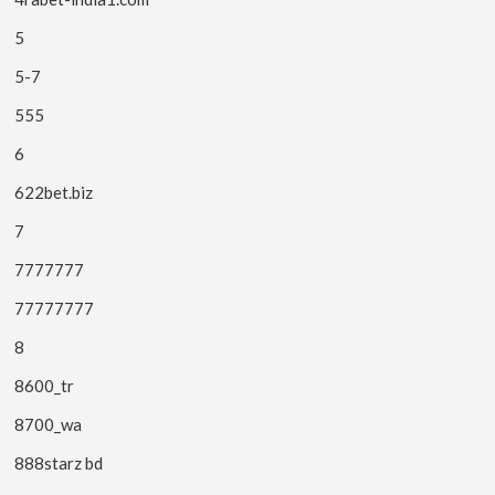
5
5-7
555
6
622bet.biz
7
7777777
77777777
8
8600_tr
8700_wa
888starz bd