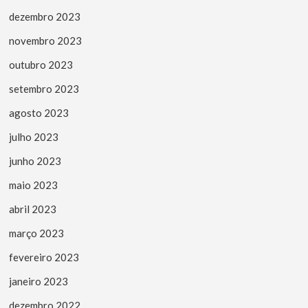
dezembro 2023
novembro 2023
outubro 2023
setembro 2023
agosto 2023
julho 2023
junho 2023
maio 2023
abril 2023
março 2023
fevereiro 2023
janeiro 2023
dezembro 2022