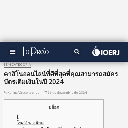
SEM CATEGORIA
คาสิโนออนไลน์ที่ดีที่สุดที่คุณสามารถสมัคร
บัตรเติมเงินในปี 2024
Karina Vasconcellos
16 de dezembro de 2024
บล็อก
|
โพสต์ยอดนิยม