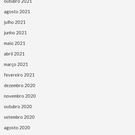
outubro 2021
agosto 2021
julho 2021
junho 2021
maio 2021
abril 2021
março 2021
fevereiro 2021
dezembro 2020
novembro 2020
outubro 2020
setembro 2020
agosto 2020