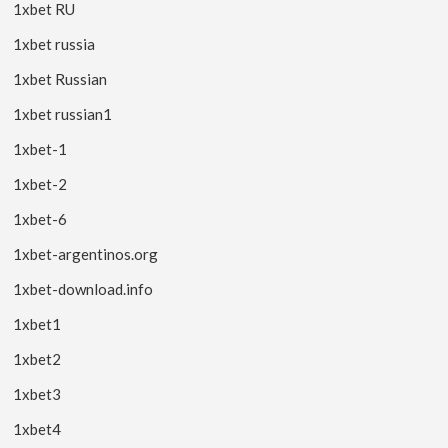
1xbet RU
1xbet russia
1xbet Russian
1xbet russian1
1xbet-1
1xbet-2
1xbet-6
1xbet-argentinos.org
1xbet-download.info
1xbet1
1xbet2
1xbet3
1xbet4