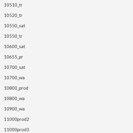
10510_tr
10520_tr
10550_sat
10550_tr
10600_sat
10655_pr
10700_sat
10700_wa
10800_prod
10800_wa
10900_wa
11000prod2
11000prod3