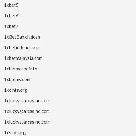
1xbet5
1xbet6
1xbet7
1xBetBangladesh
1xbetindonesia.id
1xbetmalaysia.com
1xbetmaroc.info
1xbetmy.com
1xcinta.org
1xluckystarcasino.com
1xluckystarcasino.com
1xluckystarcasino.com
1xslot-arg