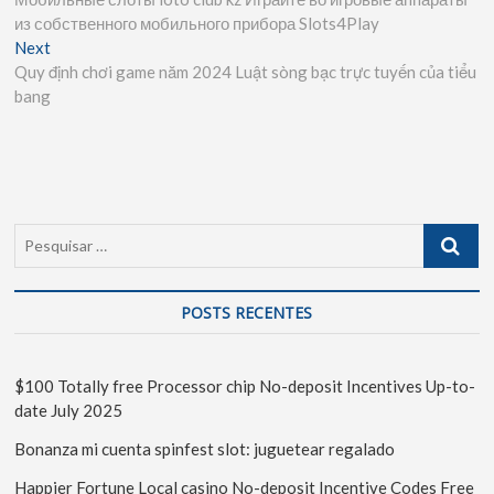
из собственного мобильного прибора Slots4Play
Next
Quy định chơi game năm 2024 Luật sòng bạc trực tuyến của tiểu
bang
POSTS RECENTES
$100 Totally free Processor chip No-deposit Incentives Up-to-
date July 2025
Bonanza mi cuenta spinfest slot: juguetear regalado
Happier Fortune Local casino No-deposit Incentive Codes Free