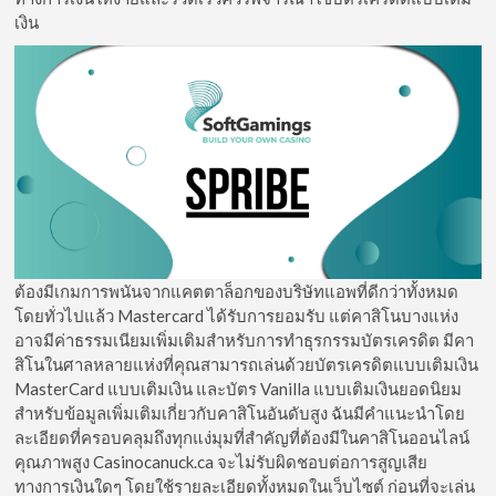
เงิน
ต้องมีเกมการพนันจากแคตตาล็อกของบริษัทแอพที่ดีกว่าทั้งหมด
โดยทั่วไปแล้ว Mastercard ได้รับการยอมรับ แต่คาสิโนบางแห่ง
อาจมีค่าธรรมเนียมเพิ่มเติมสำหรับการทำธุรกรรมบัตรเครดิต มีคา
สิโนในศาลหลายแห่งที่คุณสามารถเล่นด้วยบัตรเครดิตแบบเติมเงิน
MasterCard แบบเติมเงิน และบัตร Vanilla แบบเติมเงินยอดนิยม
สำหรับข้อมูลเพิ่มเติมเกี่ยวกับคาสิโนอันดับสูง ฉันมีคำแนะนำโดย
ละเอียดที่ครอบคลุมถึงทุกแง่มุมที่สำคัญที่ต้องมีในคาสิโนออนไลน์
คุณภาพสูง Casinocanuck.ca จะไม่รับผิดชอบต่อการสูญเสีย
ทางการเงินใดๆ โดยใช้รายละเอียดทั้งหมดในเว็บไซต์ ก่อนที่จะเล่น