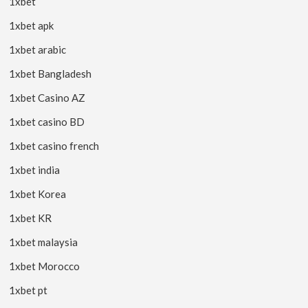
1xbet
1xbet apk
1xbet arabic
1xbet Bangladesh
1xbet Casino AZ
1xbet casino BD
1xbet casino french
1xbet india
1xbet Korea
1xbet KR
1xbet malaysia
1xbet Morocco
1xbet pt