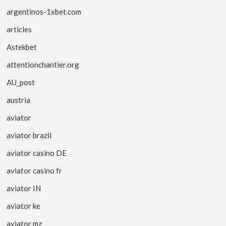
argentinos-1xbet.com
articles
Astekbet
attentionchantier.org
AU_post
austria
aviator
aviator brazil
aviator casino DE
aviator casino fr
aviator IN
aviator ke
aviator mz