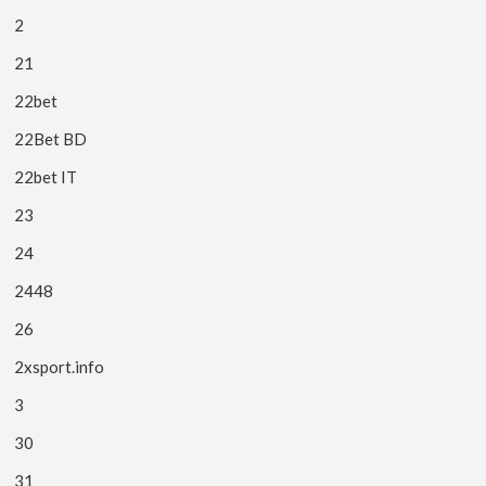
2
21
22bet
22Bet BD
22bet IT
23
24
2448
26
2xsport.info
3
30
31