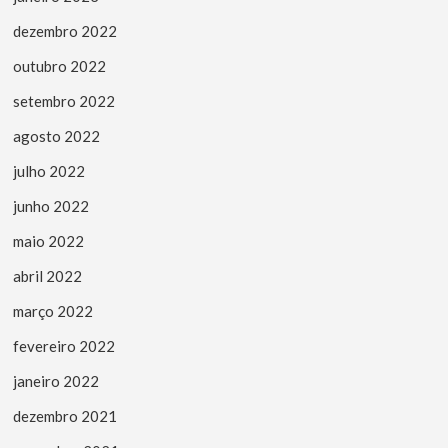
dezembro 2022
outubro 2022
setembro 2022
agosto 2022
julho 2022
junho 2022
maio 2022
abril 2022
março 2022
fevereiro 2022
janeiro 2022
dezembro 2021