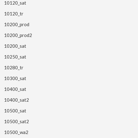
10120_sat
10120_tr
10200_prod
10200_prod2
10200_sat
10250_sat
10280_tr
10300_sat
10400_sat
10400_sat2
10500_sat
10500_sat2
10500_wa2