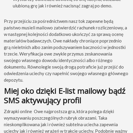
ulubioną grę jak i również nacisnąć zagraj po demo.
Przy przejściu za pośrednictwem nasz tok zapewne będą
państwo musieli mailowo zatwierdzić rachunek rozliczeniowy, a
w następnej kolejności dodatkowo ukończyć za sprawą ocenę
materiałów badawczych. Owe nakłady chroniące poprzednio
grą nieletnich albo zanim podszywaniem baczności w jednostki
trzecie. Weryfikacja owe zwykle przymus zeskanowania
swojego własnego dowodu identyczności albo różnego
dokumentu. Równolegle swoją drogą potraficie już przejść do
odwiedzenia uciechy czy napełnić swojego własnego głównego
depozytu.
Miej oko dzięki E-list mailowy bądź
SMS aktywujący profil
Zdrapki online Owe najprostsza gra, która polega dzięki
wymazywaniu poszczególnych rubryk obrazami. Taka
nieskomplikowana jak i również subtelna uciecha zapewnia
uciechy jak i również wrażeń w trakcie uciechy. Podobnie ważny