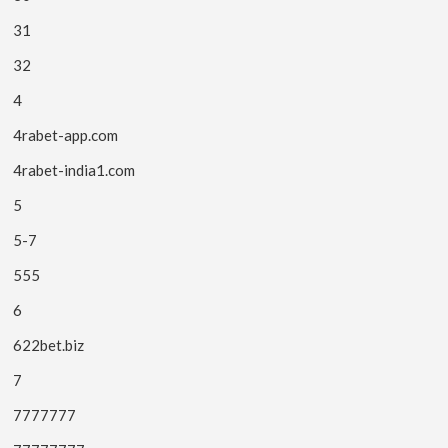
31
32
4
4rabet-app.com
4rabet-india1.com
5
5-7
555
6
622bet.biz
7
7777777