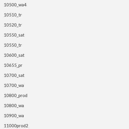
10500_wa4
10510_tr
10520_tr
10550_sat
10550_tr
10600_sat
10655_pr
10700_sat
10700_wa
10800_prod
10800_wa
10900_wa
11000prod2