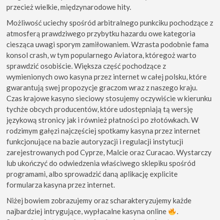
przecież wielkie, międzynarodowe hity.
Możliwość uciechy spośród arbitralnego punkciku pochodzące z
atmosferą prawdziwego przybytku hazardu owe kategoria
ciesząca uwagi sporym zamiłowaniem. Wzrasta podobnie fama
konsol crash, w tym popularnego Aviatora, któregoż warto
sprawdzić osobiście. Większa część pochodzące z
wymienionych owo kasyna przez internet w całej polsku, które
gwarantują swej propozycje graczom wraz z naszego kraju.
Czas krajowe kasyno sieciowy stosujemy oczywiście w kierunku
tychże obcych producentów, które udostępniają tą wersję
językową stronicy jak i również płatności po złotówkach. W
rodzimym gałęzi najczęściej spotkamy kasyna przez internet
funkcjonujące na bazie autoryzacji i regulacji instytucji
zarejestrowanych pod Cyprze, Malcie oraz Curacao. Wystarczy
lub ukończyć do odwiedzenia właściwego sklepiku spośród
programami, albo sprowadzić daną aplikację explicite
formularza kasyna przez internet.
Niżej bowiem zobrazujemy oraz scharakteryzujemy każde
najbardziej intrygujące, wypłacalne kasyna online
.