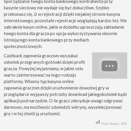
Sporządzanie twego konta bankowego kontrahenta przy
kasynie sieciowy nie wydaje się być dokuczliwe. Szybko
przekonasz się, iż w rejestracji dzięki niejakiej stronie kasyna
internetowego, pozostałe rejestracje wyglądają bardzo też. Nie
zabraknie kasyn online, jakie w dodatku upraszczają zakładanie
twego konta dla gracza po opcja wykorzystywania obecnie
istniejącego konta bankowego przy mediach
społecznościowych.
Cashback zapewnia graczom wyszukać
odsetek przegranych gotówki dzięki profil
gracza. Powyżej wyjaśniamy, w jakim celu
warto zainteresować na tego rodzaju
platformy. Własny typ kasyna online
zapewnia graczom dzięki uruchomienie dowolnej gry w
przeglądarce wyjąwszy potrzeby download jakiegokolwiek bądź
aplikacji pod narzędzie. O ile gracz zdecyduje uwagi odgrywać
darmowo, ma możliwość odwiedzić witrynę, wyselekcjonować
grę i w tej chwili ją uruchomić.
Post Views:
435