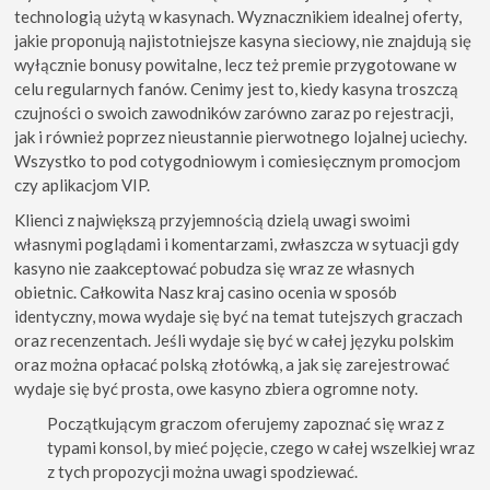
technologią użytą w kasynach. Wyznacznikiem idealnej oferty,
jakie proponują najistotniejsze kasyna sieciowy, nie znajdują się
wyłącznie bonusy powitalne, lecz też premie przygotowane w
celu regularnych fanów. Cenimy jest to, kiedy kasyna troszczą
czujności o swoich zawodników zarówno zaraz po rejestracji,
jak i również poprzez nieustannie pierwotnego lojalnej uciechy.
Wszystko to pod cotygodniowym i comiesięcznym promocjom
czy aplikacjom VIP.
Klienci z największą przyjemnością dzielą uwagi swoimi
własnymi poglądami i komentarzami, zwłaszcza w sytuacji gdy
kasyno nie zaakceptować pobudza się wraz ze własnych
obietnic. Całkowita Nasz kraj casino ocenia w sposób
identyczny, mowa wydaje się być na temat tutejszych graczach
oraz recenzentach. Jeśli wydaje się być w całej języku polskim
oraz można opłacać polską złotówką, a jak się zarejestrować
wydaje się być prosta, owe kasyno zbiera ogromne noty.
Początkującym graczom oferujemy zapoznać się wraz z
typami konsol, by mieć pojęcie, czego w całej wszelkiej wraz
z tych propozycji można uwagi spodziewać.