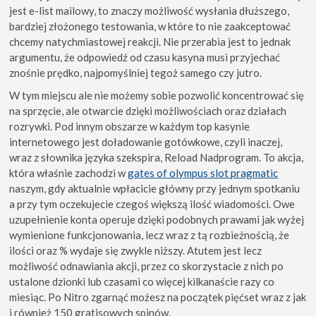
jest e-list mailowy, to znaczy możliwość wysłania dłuższego,
bardziej złożonego testowania, w które to nie zaakceptować
chcemy natychmiastowej reakcji. Nie przerabia jest to jednak
argumentu, że odpowiedź od czasu kasyna musi przyjechać
znośnie prędko, najpomyślniej tegoż samego czy jutro.
W tym miejscu ale nie możemy sobie pozwolić koncentrować się
na sprzęcie, ale otwarcie dzięki możliwościach oraz działach
rozrywki. Pod innym obszarze w każdym top kasynie
internetowego jest doładowanie gotówkowe, czyli inaczej,
wraz z słownika języka szekspira, Reload Nadprogram. To akcja,
która właśnie zachodzi w
gates of olympus slot pragmatic
naszym, gdy aktualnie wpłacicie główny przy jednym spotkaniu
a przy tym oczekujecie czegoś większą ilość wiadomości. Owe
uzupełnienie konta operuje dzięki podobnych prawami jak wyżej
wymienione funkcjonowania, lecz wraz z tą rozbieżnością, że
ilości oraz % wydaje się zwykle niższy. Atutem jest lecz
możliwość odnawiania akcji, przez co skorzystacie z nich po
ustalone dzionki lub czasami co więcej kilkanaście razy co
miesiąc. Po Nitro zgarnąć możesz na początek pięćset wraz z jak
i również 150 gratisowych spinów.