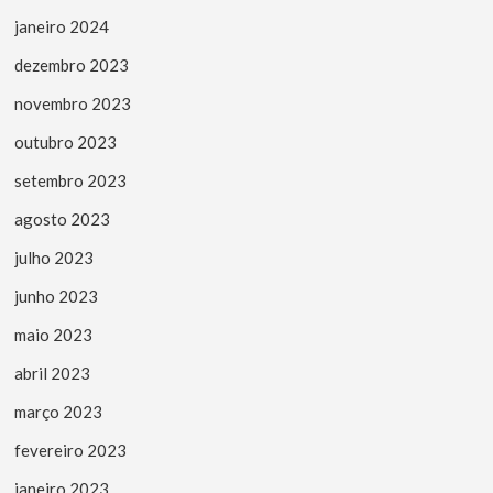
janeiro 2024
dezembro 2023
novembro 2023
outubro 2023
setembro 2023
agosto 2023
julho 2023
junho 2023
maio 2023
abril 2023
março 2023
fevereiro 2023
janeiro 2023