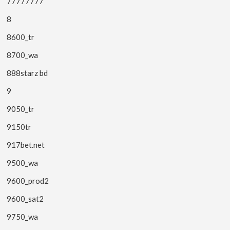
77777777
8
8600_tr
8700_wa
888starz bd
9
9050_tr
9150tr
917bet.net
9500_wa
9600_prod2
9600_sat2
9750_wa