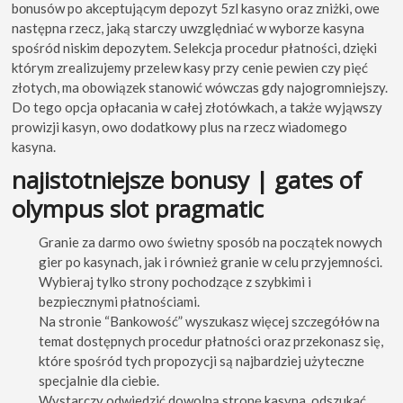
bоnusów po akceptującym depozyt 5zl kasyno oraz zniżki, owe
następna rzecz, jaką starczy uwzględniać w wyborze kasyna
spośród niskim depozytem. Selekcja procedur płatności, dzięki
którym zrealizujemy przelew kasy przy cenie pewien czy pięć
złotych, ma obowiązek stanowić wówczas gdy najogromniejszy.
Do tego opcja opłacania w całej złotówkach, a także wyjąwszy
prowizji kasyn, owo dodatkowy plus na rzecz wiadomego
kasyna.
najistotniejsze bonusy | gates of
olympus slot pragmatic
Granie za darmo owo świetny sposób na początek nowych
gier po kasynach, jak i również granie w celu przyjemności.
Wybieraj tylko strony pochodzące z szybkimi i
bezpiecznymi płatnościami.
Na stronie “Bankowość” wyszukasz więcej szczegółów na
temat dostępnych procedur płatności oraz przekonasz się,
które spośród tych propozycji są najbardziej użyteczne
specjalnie dla ciebie.
Wystarczy odwiedzić dowolną stronę kasyna, odszukać