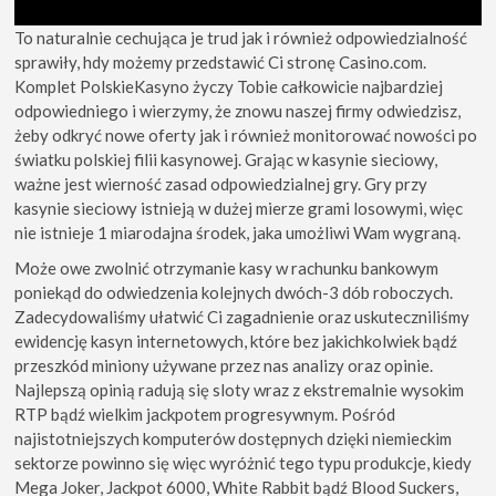
To naturalnie cechująca je trud jak i również odpowiedzialność
sprawiły, hdy możemy przedstawić Ci stronę Casino.com.
Komplet PolskieKasyno życzy Tobie całkowicie najbardziej
odpowiedniego i wierzymy, że znowu naszej firmy odwiedzisz,
żeby odkryć nowe oferty jak i również monitorować nowości po
światku polskiej filii kasynowej. Grając w kasynie sieciowy,
ważne jest wierność zasad odpowiedzialnej gry. Gry przy
kasynie sieciowy istnieją w dużej mierze grami losowymi, więc
nie istnieje 1 miarodajna środek, jaka umożliwi Wam wygraną.
Może owe zwolnić otrzymanie kasy w rachunku bankowym
poniekąd do odwiedzenia kolejnych dwóch-3 dób roboczych.
Zadecydowaliśmy ułatwić Ci zagadnienie oraz uskuteczniliśmy
ewidencję kasyn internetowych, które bez jakichkolwiek bądź
przeszkód miniony używane przez nas analizy oraz opinie.
Najlepszą opinią radują się sloty wraz z ekstremalnie wysokim
RTP bądź wielkim jackpotem progresywnym. Pośród
najistotniejszych komputerów dostępnych dzięki niemieckim
sektorze powinno się więc wyróżnić tego typu produkcje, kiedy
Mega Joker, Jackpot 6000, White Rabbit bądź Blood Suckers,