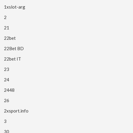
1xslot-arg
2
21
22bet
22Bet BD
22bet IT
23
24
2448
26
2xsport.info
3
30