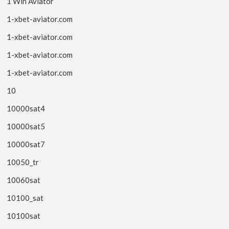
1 Win Aviator
1-xbet-aviator.com
1-xbet-aviator.com
1-xbet-aviator.com
1-xbet-aviator.com
10
10000sat4
10000sat5
10000sat7
10050_tr
10060sat
10100_sat
10100sat