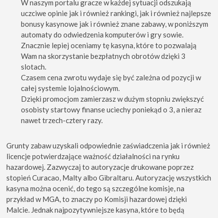
W naszym portalu gracze w każdej sytuacji odszukają
uczciwe opinie jak i również rankingi, jak i również najlepsze
bonusy kasynowe jak i również znane zabawy, w poniższym
automaty do odwiedzenia komputerów i gry sowie.
Znacznie lepiej oceniamy tę kasyna, które to pozwalają
Wam na skorzystanie bezpłatnych obrotów dzięki 3
slotach.
Czasem cena zwrotu wydaje się być zależna od pozycji w
całej systemie lojalnościowym.
Dzięki promocjom zamierzasz w dużym stopniu zwiększyć
osobisty startowy finanse uciechy poniekąd o 3, a nieraz
nawet trzech-cztery razy.
Grunty zabaw uzyskali odpowiednie zaświadczenia jak i również
licencje potwierdzające ważność działalności na rynku
hazardowej. Zazwyczaj to autoryzacje drukowane poprzez
stopień Curacao, Malty albo Gibraltaru. Autoryzację wszystkich
kasyna można ocenić, do tego są szczególne komisje, na
przykład w MGA, to znaczy po Komisji hazardowej dzięki
Malcie. Jednak najpozytywniejsze kasyna, które to będą