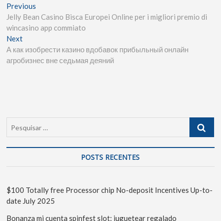
Previous
Jelly Bean Casino Bisca Europei Online per i migliori premio di
wincasino app commiato
Next
А как изобрести казино вдобавок прибыльный онлайн
агробизнес вне седьмая деяний
POSTS RECENTES
$100 Totally free Processor chip No-deposit Incentives Up-to-
date July 2025
Bonanza mi cuenta spinfest slot: juguetear regalado