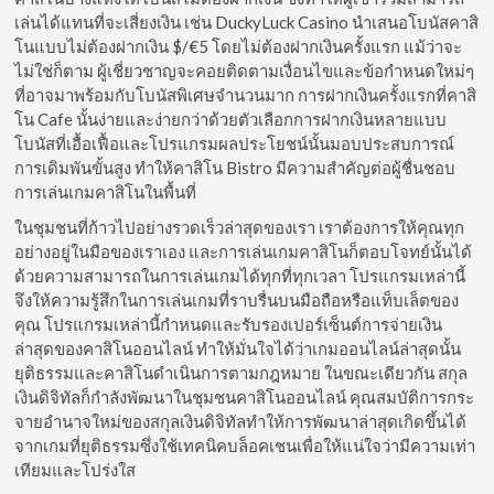
เล่นได้แทนที่จะเสี่ยงเงิน เช่น DuckyLuck Casino นำเสนอโบนัสคาสิ
โนแบบไม่ต้องฝากเงิน $/€5 โดยไม่ต้องฝากเงินครั้งแรก แม้ว่าจะ
ไม่ใช่ก็ตาม ผู้เชี่ยวชาญจะคอยติดตามเงื่อนไขและข้อกำหนดใหม่ๆ
ที่อาจมาพร้อมกับโบนัสพิเศษจำนวนมาก การฝากเงินครั้งแรกที่คาสิ
โน Cafe นั้นง่ายและง่ายกว่าด้วยตัวเลือกการฝากเงินหลายแบบ
โบนัสที่เอื้อเฟื้อและโปรแกรมผลประโยชน์นั้นมอบประสบการณ์
การเดิมพันขั้นสูง ทำให้คาสิโน Bistro มีความสำคัญต่อผู้ชื่นชอบ
การเล่นเกมคาสิโนในพื้นที่
ในชุมชนที่ก้าวไปอย่างรวดเร็วล่าสุดของเรา เราต้องการให้คุณทุก
อย่างอยู่ในมือของเราเอง และการเล่นเกมคาสิโนก็ตอบโจทย์นั้นได้
ด้วยความสามารถในการเล่นเกมได้ทุกที่ทุกเวลา โปรแกรมเหล่านี้
จึงให้ความรู้สึกในการเล่นเกมที่ราบรื่นบนมือถือหรือแท็บเล็ตของ
คุณ โปรแกรมเหล่านี้กำหนดและรับรองเปอร์เซ็นต์การจ่ายเงิน
ล่าสุดของคาสิโนออนไลน์ ทำให้มั่นใจได้ว่าเกมออนไลน์ล่าสุดนั้น
ยุติธรรมและคาสิโนดำเนินการตามกฎหมาย ในขณะเดียวกัน สกุล
เงินดิจิทัลก็กำลังพัฒนาในชุมชนคาสิโนออนไลน์ คุณสมบัติการกระ
จายอำนาจใหม่ของสกุลเงินดิจิทัลทำให้การพัฒนาล่าสุดเกิดขึ้นได้
จากเกมที่ยุติธรรมซึ่งใช้เทคนิคบล็อคเชนเพื่อให้แน่ใจว่ามีความเท่า
เทียมและโปร่งใส