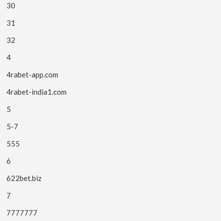
30
31
32
4
4rabet-app.com
4rabet-india1.com
5
5-7
555
6
622bet.biz
7
7777777