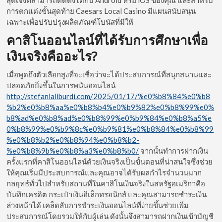
การตกแต่งขั้นสุดท้าย Caesars Local Casino มีแผนสนับสนุน
เฉพาะเพื่อปรับปรุงผลิตภัณฑ์โบนัสที่มีให้
คาสิโนออนไลน์ที่ได้รับการศึกษาเพื่อ
เงินจริงคืออะไร?
เมื่อพูดถึงตัวเลือกสูงที่จะเชื่อว่าจะได้ประสบการณ์ที่สนุกสนานและ
ปลอดภัยยิ่งขึ้นในการพนันออนไลน์
http://stefanialiburdi.com/2025/01/17/%e0%b8%84%e0%b8
%b2%e0%b8%aa%e0%b8%b4%e0%b9%82%e0%b8%99%e0%
b8%ad%e0%b8%ad%e0%b8%99%e0%b9%84%e0%b8%a5%e
0%b8%99%e0%b9%8c%e0%b9%81%e0%b8%84%e0%b8%99
%e0%b8%b2%e0%b8%94%e0%b8%b2-
%e0%b8%9b%e0%b8%a3%e0%b8%b0/
จากนั้นทำการฝากเงิน
ครั้งแรกที่คาสิโนออนไลน์ด้วยเงินจริงเป็นขั้นตอนที่น่าสนใจซึ่งช่วย
ให้คุณเริ่มมีประสบการณ์และคุณอาจได้รับผลกำไรจำนวนมาก
กลยุทธ์ทั่วไปสำหรับสถานที่ในคาสิโนเงินจริงในสหรัฐอเมริกาคือ
บันทึกเครดิต กระเป๋าเงินอิเล็กทรอนิกส์ และคุณสามารถชำระเงิน
ล่วงหน้าได้ เคล็ดลับการชำระเงินออนไลน์ที่ง่ายขึ้นช่วยเพิ่ม
ประสบการณ์โดยรวมให้กับผู้เล่น ดังนั้นจึงสามารถฝากเงินเข้าบัญชี