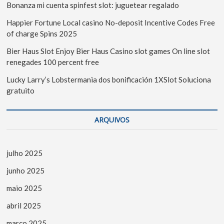
Bonanza mi cuenta spinfest slot: juguetear regalado
Happier Fortune Local casino No-deposit Incentive Codes Free
of charge Spins 2025
Bier Haus Slot Enjoy Bier Haus Casino slot games On line slot
renegades 100 percent free
Lucky Larry’s Lobstermania dos bonificación 1XSlot Soluciona
gratuito
ARQUIVOS
julho 2025
junho 2025
maio 2025
abril 2025
março 2025