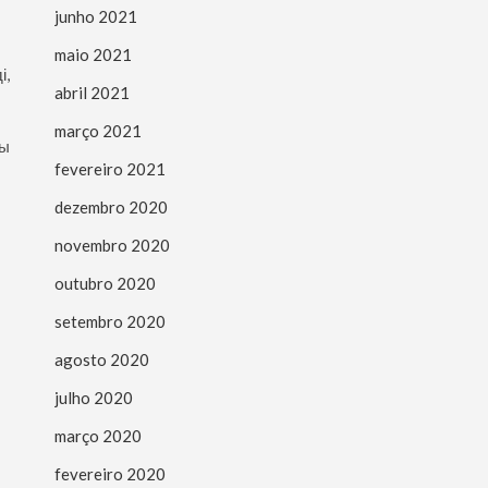
junho 2021
maio 2021
і,
abril 2021
março 2021
ғы
fevereiro 2021
dezembro 2020
novembro 2020
outubro 2020
setembro 2020
agosto 2020
julho 2020
março 2020
fevereiro 2020