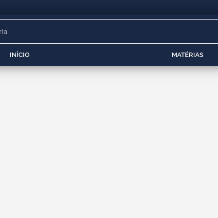
INÍCIO
MATÉRIAS