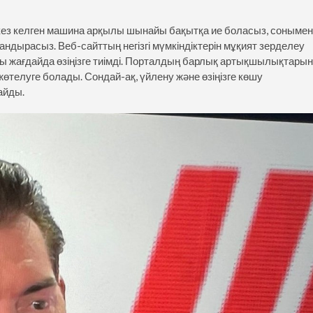
 кез келген машина арқылы шынайы бақытқа ие боласыз, сонымен
ырасыз. Веб-сайттың негізгі мүмкіндіктерін мұқият зерделеу
ы жағдайда өзіңізге тиімді. Порталдың барлық артықшылықтарын
жөтелуге болады. Сондай-ақ, үйлену және өзіңізге көшу
айды.