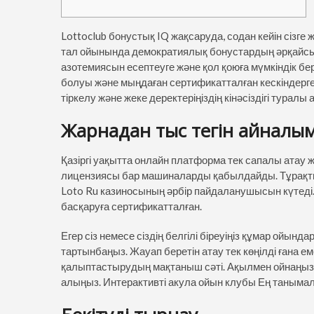
Lottoclub бонустық IQ жақсаруда, содан кейін сізге ж
тал ойынында демократиялық бонустардың әрқайсы
азотемиясын есептеуге және қол қоюға мүмкіндік бе
болуы және мыңдаған сертификатталған кескіндерге 
тіркелу және жеке деректеріңіздің кінәсіздігі турал
Жарнадан тыс тегін айналы
Қазіргі уақытта онлайн платформа тек сапалы атау ж
лицензиясы бар машиналарды қабылдайды. Тұрақты с
Loto Ru казиносының әрбір пайдаланушысын күтеді.
басқаруға сертификатталған.
Егер сіз немесе сіздің белгілі біреуіңіз құмар ойынд
тартынбаңыз. Жауап беретін атау тек көңілді ғана 
қалыптастырудың мақтаныш сәті. Ақылмен ойнаңыз 
алыңыз. Интерактивті акула ойын клубы Ең танымал 