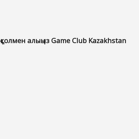
 қолмен алыңыз Game Club Kazakhstan