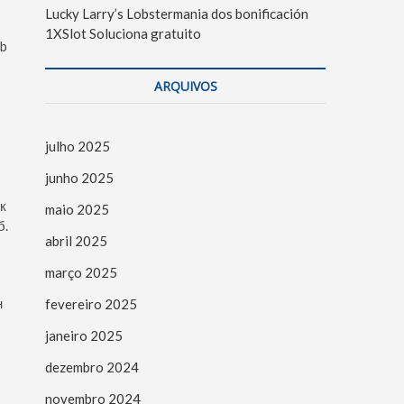
Lucky Larry’s Lobstermania dos bonificación
1XSlot Soluciona gratuito
ub
ARQUIVOS
julho 2025
junho 2025
к
maio 2025
б.
abril 2025
março 2025
н
fevereiro 2025
janeiro 2025
dezembro 2024
novembro 2024