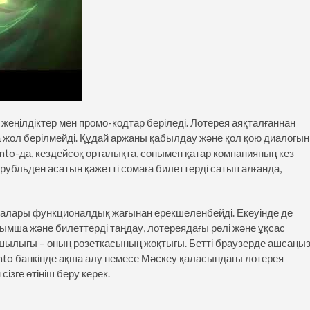
 жеңілдіктер мен промо-кодтар беріледі. Лотерея аяқталғаннан
а жол берілмейді. Құдай аржаны қабылдау және қол қою диалогын
nto-да, кездейсоқ орталықта, сонымен қатар компанияның кез
рубльден асатын қажетті сомаға билеттерді сатып алғанда,
сқалары функционалдық жағынан ерекшеленбейді. Екеуінде де
ымша және билеттерді таңдау, лотереядағы рөлі және ұқсас
шылығы – оның розеткасының жоқтығы. Бетті браузерде ашсаңыз
onto банкінде ақша алу немесе Мәскеу қаласындағы лотерея
ізге өтініш беру керек.