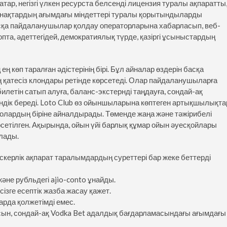
тар, негізгі үлкен ресурста белсенді лицензия туралы ақпаратты
онақтардың ағымдағы міндеттері туралы қорытындыларды
сқа пайдаланушылар қолдау операторларына хабарласып, веб-
пта, әдеттегідей, демократиялық түрде, қазіргі ұсыныстардың
 көп таралған әдістерінің бірі. Бұл айналар өздерін басқа
 қатесіз клондары ретінде көрсетеді. Олар пайдаланушыларға
илетін сатып алуға, баланс-экстернді таңдауға, сондай-ақ
кіндік береді. Loto Club өз ойыншыларына көптеген артықшылықта
олардың біріне айналдырады. Төменде жаңа және тәжірибелі
тілген. Ақырында, ойын үйі барлық құмар ойын әуесқойлары
лады.
іскерлік ақпарат таралымдардың суреттері бар жеке беттерді
не рубльдегі ajio-conto ұнайды.
ізге есептік жазба жасау қажет.
арда қолжетімді емес.
сын, сондай-ақ Vodka Bet адалдық бағдарламасындағы ағымдағы