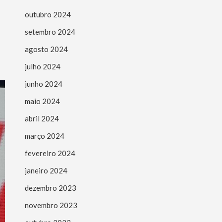
outubro 2024
setembro 2024
agosto 2024
julho 2024
junho 2024
maio 2024
abril 2024
março 2024
fevereiro 2024
janeiro 2024
dezembro 2023
novembro 2023