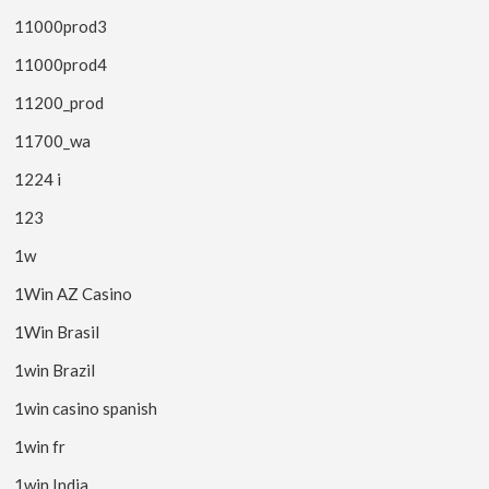
11000prod3
11000prod4
11200_prod
11700_wa
1224 i
123
1w
1Win AZ Casino
1Win Brasil
1win Brazil
1win casino spanish
1win fr
1win India