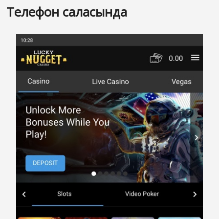
Телефон саласында