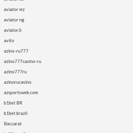
aviator mz
aviator ng
aviator.li
avito
azino-ru777
azino777casino-ru
azino777ru
azinorucasino
azsportsweb.com
b1bet BR
b1bet brazil
Baccarat