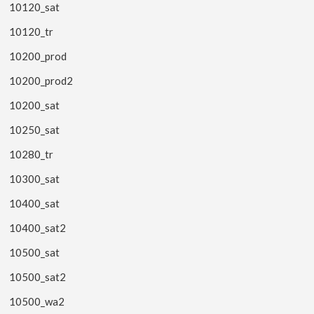
10120_sat
10120_tr
10200_prod
10200_prod2
10200_sat
10250_sat
10280_tr
10300_sat
10400_sat
10400_sat2
10500_sat
10500_sat2
10500_wa2