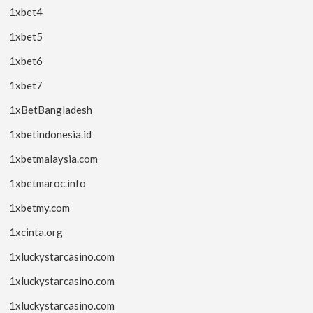
1xbet4
1xbet5
1xbet6
1xbet7
1xBetBangladesh
1xbetindonesia.id
1xbetmalaysia.com
1xbetmaroc.info
1xbetmy.com
1xcinta.org
1xluckystarcasino.com
1xluckystarcasino.com
1xluckystarcasino.com