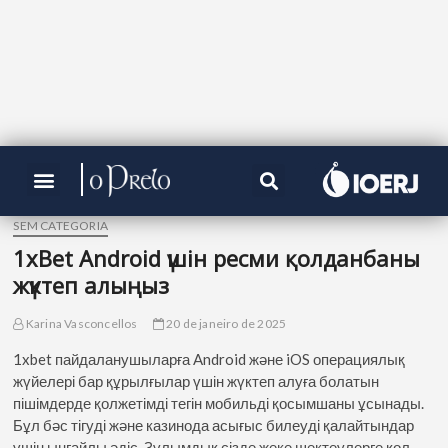
SEM CATEGORIA
1xBet Android үшін ресми қолданбаны
жүктеп алыңыз
Karina Vasconcellos
20 de janeiro de 2025
1xbet пайдаланушыларға Android және iOS операциялық
жүйелері бар құрылғылар үшін жүктеп алуға болатын
пішімдерде қолжетімді тегін мобильді қосымшаны ұсынады.
Бұл бәс тігуді және казинода асығыс билеуді қалайтындар
үшін ыңғайлы әдіс. Зұлымдық сізде жеке шектеулерге қол