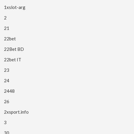
1xslot-arg
2
21
22bet
22Bet BD
22bet IT
23
24
2448
26
2xsport.info
3
30