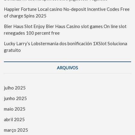
Happier Fortune Local casino No-deposit Incentive Codes Free
of charge Spins 2025
Bier Haus Slot Enjoy Bier Haus Casino slot games On line slot
renegades 100 percent free
Lucky Larry’s Lobstermania dos bonificación 1XSlot Soluciona
gratuito
ARQUIVOS
julho 2025
junho 2025
maio 2025
abril 2025
março 2025