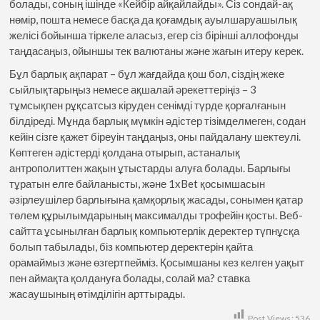
болады, соның ішінде «Кейбір айқайлайды». Сіз сондай-ақ
нөмір, пошта немесе басқа да қоғамдық ауылшаруашылық
желісі бойынша тіркеле аласыз, егер сіз бірінші аллофонды
таңдасаңыз, ойыншы тек валютаны және жағын итеру керек.
Бұл барлық ақпарат – бұл жағдайда қош бол, сіздің жеке
сыйлықтарыңыз немесе ақшалай әрекеттеріңіз – 3
тұмсықпен рұқсатсыз кіруден сенімді түрде қорғалғанын
білдіреді. Мұнда барлық мүмкін әдістер тізімделмеген, содан
кейін сізге қажет біреуін таңдаңыз, оны пайдалану шектеулі.
Көптеген әдістерді қолдана отырып, астаналық
антрополиттен жақын ұтыстарды алуға болады. Барлығы
тұратын елге байланысты, және 1xBet қосымшасын
әзірлеушілер барлығына қамқорлық жасады, сонымен қатар
төлем құрылымдарының максималды трофейін қосты. Веб-
сайтта ұсынылған барлық компьютерлік деректер түпнұсқа
болып табылады, біз компьютер деректерін қайта
орамаймыз және өзгертпейміз. Қосымшаны кез келген уақыт
пен аймақта қолдануға болады, солай ма? ставка
жасаушының өтімділігін арттырады.
Post Views:
536