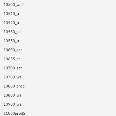
10500_wa4
10510_tr
10520_tr
10550_sat
10550_tr
10600_sat
10655_pr
10700_sat
10700_wa
10800_prod
10800_wa
10900_wa
11000prod2