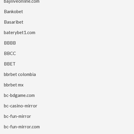
bajiliveonline.com
Bankobet
Basaribet
baterybet1.com
BBBB
BBCC
BBET
bbrbet colombia
bbrbet mx
bc-bdgame.com
bc-casino-mirror
bc-fun-mirror
bc-fun-mirror.com