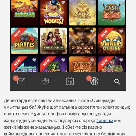
Деректерді есте сақтай алмасаңыз, сізде «Ойыңызды
ұмыттыңыз ба? Жүйе шот хатында көрсетілген электрондық
пошта немесе ұялы телефон нөмірі арқылы ұранды
жаңартуды ұсынады. Бәс тігулерсіз спортқа
1xbet кз
қол
жеткізіңіз және жазылыңыз, 1xBet-те сіз казино
қойылымдары, аннексия, слоттар мен рулетка бөлімін көре