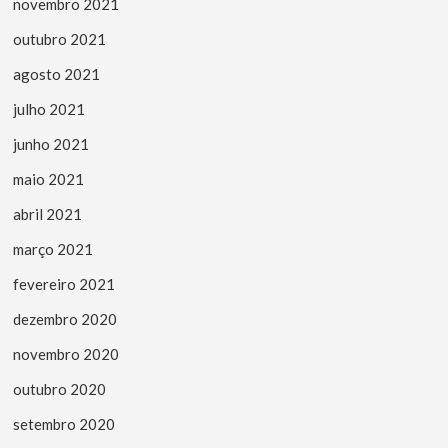
novembro 2021
outubro 2021
agosto 2021
julho 2021
junho 2021
maio 2021
abril 2021
março 2021
fevereiro 2021
dezembro 2020
novembro 2020
outubro 2020
setembro 2020