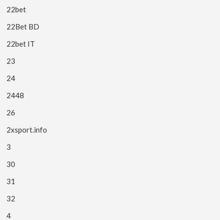
22bet
22Bet BD
22bet IT
23
24
2448
26
2xsport.info
3
30
31
32
4