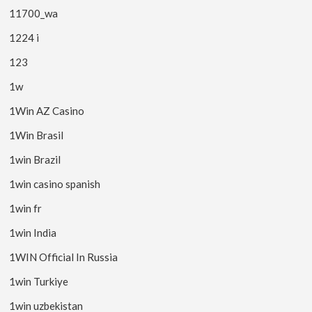
11700_wa
1224 i
123
1w
1Win AZ Casino
1Win Brasil
1win Brazil
1win casino spanish
1win fr
1win India
1WIN Official In Russia
1win Turkiye
1win uzbekistan