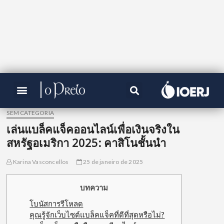
SEM CATEGORIA
เล่นแบล็คแจ็คออนไลน์เพื่อเงินจริงใน
สหรัฐอเมริกา 2025: คาสิโนชั้นนำ
Karina Vasconcellos
25 de janeiro de 2025
บทความ
โบนัสการรีโหลด
คุณรู้จักเว็บไซต์แบล็คแจ็คที่ดีที่สุดหรือไม่?