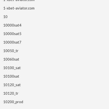
1-xbet-aviator.com
10
10000sat4
10000sat5
10000sat7
10050_tr
10060sat
10100_sat
10100sat
10120_sat
10120_tr
10200_prod