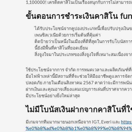
1,100000!
เครดิตคาสิโนเป็นเรื่องสนุกกับการไม่สามารถ
ขั้นตอนการชำระเงินคาสิโน fun
ได้รับประโยชน์จากคูปองประเภทนี้เพื่อปรับปรุงเง
เพนซิลเวเนียด้วยการเริ่มต้นที่คุ้มค่า
ติดป้ายว่าเป็นหนึ่งในเมืองที่ดีที่สุดในการรับโบนัสก
นี้ยังมีพื้นที่คาสิโนที่ยอดเยี่ยม
สิ่งจูงใจมาในประเภทของสิ่งจูงใจที่เหมาะสมเนื่องจาก
ใช้ประโยชน์จากการ จำกัด การหมดเวลาและผลิตภัณฑ์ที่แ
มือไฟฟ้าเหล่านี้มีสถานที่ที่จะช่วยให้มืออาชีพดูแลการ
ปลอดภัย ภายในเดือนสิงหาคม 2567 คาดว่าจะมีการพนันใหม
ฝากเงินและคุณอาจเสี่ยงแคมเปญการเล่นที่ปราศจากความเส
มีประโยชน์อย่างยิ่งใหม่ล่าสุด
ไม่มีโบนัสเงินฝากจากคาสิโนที่ใ
มีเกมจากทีมมากมายนอกเหนือจาก IGT, Everi และ
https
%e0%b8%ad%e0%b8%b1%e0%b8%99%e0%b8%94%