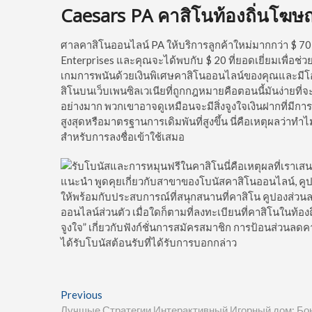
Caesars PA คาสิโนท้องถิ่นโฆษ
ศาลคาสิโนออนไลน์ PA ให้บริการลูกค้าใหม่มากกว่า $ 70 
Enterprises และคุณจะได้พบกับ $ 20 ที่ยอดเยี่ยมเพื่อช่ว
เกมการพนันด้วยเงินพิเศษคาสิโนออนไลน์ของคุณและมีโอกา
สิโนบนเว็บเพนซิลเวเนียที่ถูกกฎหมายคือตอนนี้มันง่ายที
อย่างมาก พวกเขาอาจดูเหมือนจะมีสิ่งจูงใจเงินฝากที่มีกา
สูงสุดหรือมาตรฐานการเดิมพันที่สูงขึ้น นี่คือเหตุผลว่าทำไ
สำหรับการลงชื่อเข้าใช้เสมอ
นี่คือเหตุผลที่เรา
แนะนำ พูดคุยเกี่ยวกับสาขาของโบนัสคาสิโนออนไลน์, ค
ให้พร้อมกับประสบการณ์ที่สนุกสนานที่คาสิโน คูปองส่
ออนไลน์ส่วนตัว เมื่อใดก็ตามที่ลงทะเบียนที่คาสิโนในท้อง
จูงใจ” เกี่ยวกับฟังก์ชั่นการสมัครสมาชิก การป้อนส่วนลดคาส
ได้รับโบนัสต้อนรับที่ได้รับการบอกกล่าว
Previous
Лучшые Стратегии Интерактивный Игорный дом: Б