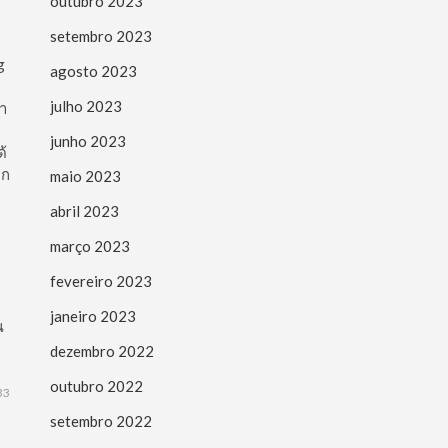
outubro 2023
setembro 2023
g
agosto 2023
julho 2023
คา
junho 2023
ด้
าก
maio 2023
abril 2023
março 2023
fevereiro 2023
janeiro 2023
ณ
dezembro 2022
outubro 2022
33
setembro 2022