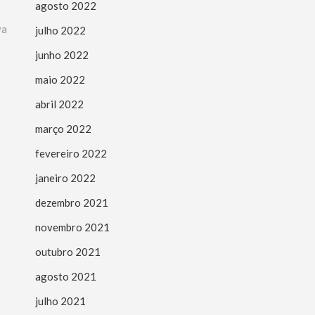
agosto 2022
va
julho 2022
junho 2022
maio 2022
abril 2022
março 2022
fevereiro 2022
janeiro 2022
dezembro 2021
novembro 2021
outubro 2021
agosto 2021
julho 2021