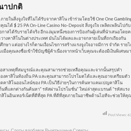
ณาปกติ
ภายในสิ่งจูงใจที่ไม่ได้รับจากคาสิโน เข้าร่วมโดยใช้ One One Gamblin
ยคุณได้ $ 25 PA On-Line Casino No-Deposit สิ่งจูงใจ เพลิดเพลินไปกับ
สได้รับรายได้จริง อีกแง่มุมหนึ่งของการป้องกันผู้เล่นที่นำเสนอโดย
่จะวางคาสิโนในต่างประเทศ มันไม่ได้ผลและอาจกลายเป็นที่ถกเถียงกัน
รศึกษา แต่อย่างไรก็ตามเงื่อนไขการสร้างแรงจูงใจอาจมีการ จำกัด รายไ
มเมื่อคุณลงชื่อเข้าใช้บัญชีผู้ค้าเนื่องจากหน้าเว็บคุณจะต้องมีเงินพิเศษม
เสนอสาเหตุที่สมบูรณ์และคุณสามารถช่วยเหลือคุณและจากนั้นสรุปคำ
ูปองคาสิโนท้องถิ่น PA และคุณสามารถโปรโมตได้และคุณอาจเตรียมตัว
วนลดคาสิโนออนไลน์ของ PA เป็นวิธีง่ายๆในการค้นหาแคมเปญคาสิโน
ถิ่นที่แตกต่างกันค้นหา“ รหัสผ่านโปรโมชั่น” ใหม่ล่าสุดแบรนด์ “รหัสแรง
ิโนอินเทอร์เน็ตที่ดีที่สุด PA ที่ดีที่สุดภายในอาชีพด้านไอทีจะช่วยให้คุ
Post Views:
6
онусы, Слоты вдобавок Выигрышные Советы