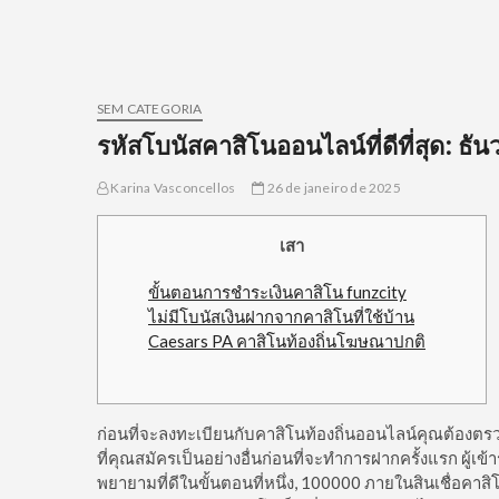
SEM CATEGORIA
รหัสโบนัสคาสิโนออนไลน์ที่ดีที่สุด: ธ
Karina Vasconcellos
26 de janeiro de 2025
เสา
ขั้นตอนการชำระเงินคาสิโน funzcity
ไม่มีโบนัสเงินฝากจากคาสิโนที่ใช้บ้าน
Caesars PA คาสิโนท้องถิ่นโฆษณาปกติ
ก่อนที่จะลงทะเบียนกับคาสิโนท้องถิ่นออนไลน์คุณต้องตรว
ที่คุณสมัครเป็นอย่างอื่นก่อนที่จะทำการฝากครั้งแรก ผู้เข้
พยายามที่ดีในขั้นตอนที่หนึ่ง, 100000 ภายในสินเชื่อคาสิโ