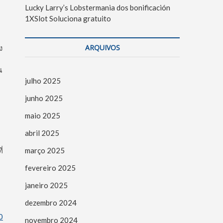
Lucky Larry’s Lobstermania dos bonificación
1XSlot Soluciona gratuito
ARQUIVOS
ง
น
julho 2025
junho 2025
maio 2025
abril 2025
่
março 2025
fevereiro 2025
janeiro 2025
dezembro 2024
0
novembro 2024