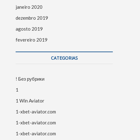
janeiro 2020
dezembro 2019
agosto 2019
fevereiro 2019
CATEGORIAS
! Без рубрики
1
1 Win Aviator
1-xbet-aviator.com
1-xbet-aviator.com
1-xbet-aviator.com