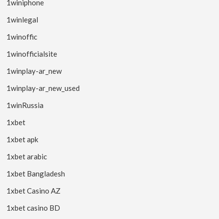
1winiphone
1winlegal
1winoffic
1winofficialsite
1winplay-ar_new
1winplay-ar_new_used
1winRussia
1xbet
1xbet apk
1xbet arabic
1xbet Bangladesh
1xbet Casino AZ
1xbet casino BD