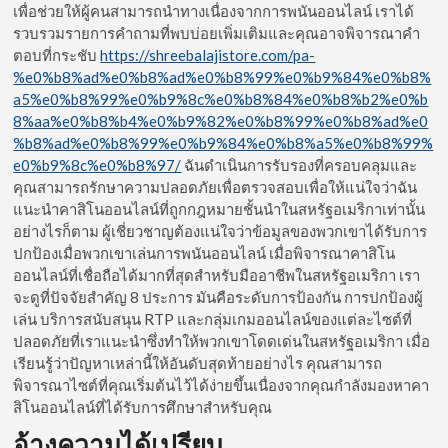
เพื่อช่วยให้ผู้คนสามารถนำทางเนื่องจากการพนันออนไลน์ เราได้
รวบรวมรายการคำถามที่พบบ่อยเพิ่มเติมและคุณอาจพิจารณาคำ
ตอบที่กระชับ
https://shreebalajistore.com/pa-
%e0%b8%ad%e0%b8%ad%e0%b8%99%e0%b9%84%e0%b8%
a5%e0%b8%99%e0%b9%8c%e0%b8%84%e0%b8%b2%e0%b
8%aa%e0%b8%b4%e0%b9%82%e0%b8%99%e0%b8%ad%e0
%b8%ad%e0%b8%99%e0%b9%84%e0%b8%a5%e0%b8%99%
e0%b9%8c%e0%b8%97/
ฉันดำเนินการรับรองที่ครอบคลุมและ
คุณสามารถรักษาความปลอดภัยเพื่อตรวจสอบเพื่อให้แน่ใจว่าฉัน
แนะนำคาสิโนออนไลน์ที่ถูกกฎหมายชั้นนำในสหรัฐอเมริกาเท่านั้น
อย่างไรก็ตาม ผู้เชี่ยวชาญต้องแน่ใจว่าข้อมูลของพวกเขาได้รับการ
ปกป้องเมื่อพวกเขาเล่นการพนันออนไลน์ เมื่อพิจารณาคาสิโน
ออนไลน์ที่เชื่อถือได้มากที่สุดสำหรับมืออาชีพในสหรัฐอเมริกา เรา
จะดูที่ปัจจัยสำคัญ 8 ประการ มันคือระดับการป้องกัน การปกป้องผู้
เล่น บริการสนับสนุน RTP และกลุ่มเกมออนไลน์ของแต่ละไซต์ที่
ปลอดภัยที่เราแนะนำซึ่งทำให้พวกเขาโดดเด่นในสหรัฐอเมริกา เมื่อ
เรียนรู้ว่าปัญหาเหล่านี้ให้อันดับสุดท้ายอย่างไร คุณสามารถ
พิจารณาไซต์ที่คุณเริ่มต้นไว้ได้ง่ายขึ้นเนื่องจากคุณกำลังมองหาคา
สิโนออนไลน์ที่ได้รับการศึกษาสำหรับคุณ
อ้างความได้เปรียบ