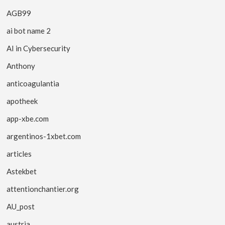
AGB99
ai bot name 2
AI in Cybersecurity
Anthony
anticoagulantia
apotheek
app-xbe.com
argentinos-1xbet.com
articles
Astekbet
attentionchantier.org
AU_post
austria