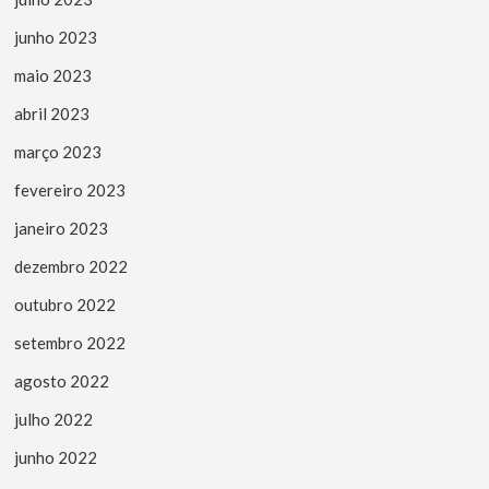
junho 2023
maio 2023
abril 2023
março 2023
fevereiro 2023
janeiro 2023
dezembro 2022
outubro 2022
setembro 2022
agosto 2022
julho 2022
junho 2022