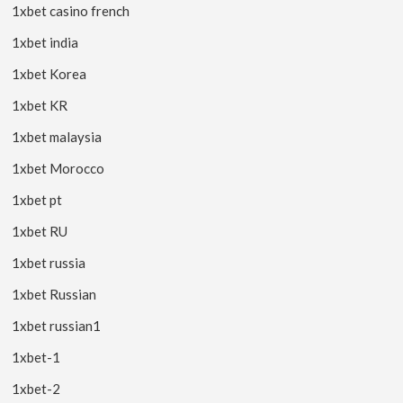
1xbet casino french
1xbet india
1xbet Korea
1xbet KR
1xbet malaysia
1xbet Morocco
1xbet pt
1xbet RU
1xbet russia
1xbet Russian
1xbet russian1
1xbet-1
1xbet-2