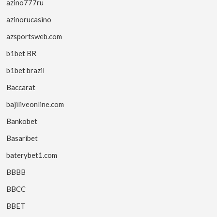
azino777ru
azinorucasino
azsportsweb.com
b1bet BR
b1bet brazil
Baccarat
bajiliveonline.com
Bankobet
Basaribet
baterybet1.com
BBBB
BBCC
BBET