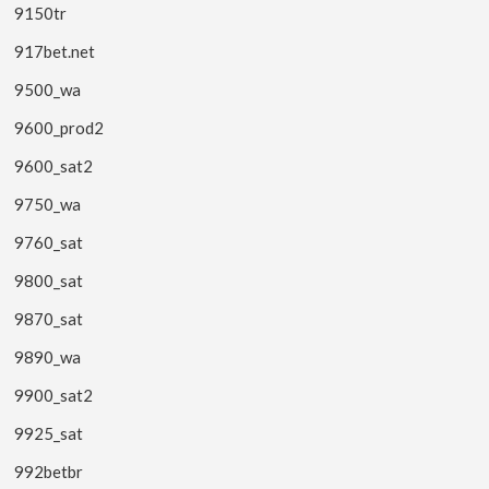
9150tr
917bet.net
9500_wa
9600_prod2
9600_sat2
9750_wa
9760_sat
9800_sat
9870_sat
9890_wa
9900_sat2
9925_sat
992betbr