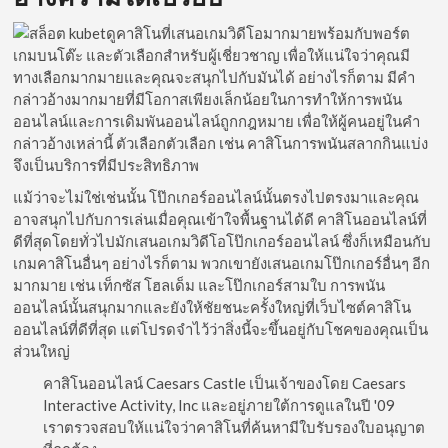
ดูคาสิโนที่เสนอเกมวิดีโอมากมายพร้อมกับพอร์ต
เกมบนโต๊ะ และตัวเลือกสำหรับผู้เชี่ยวชาญ เพื่อให้แน่ใจว่าคุณมี
ทางเลือกมากมายและคุณจะสนุกไปกับมันได้ อย่างไรก็ตาม มีคำ
กล่าวอ้างมากมายที่มีโอกาสเพียงเล็กน้อยในการทำให้การพนัน
ออนไลน์และการเดิมพันออนไลน์ถูกกฎหมาย เพื่อให้ผู้คนอยู่ในคำ
กล่าวอ้างเหล่านี้ ตัวเลือกตัวเลือก เช่น คาสิโนการพนันสลากกินแบ่ง
จึงเป็นบริการที่มีประสิทธิภาพ
แม้ว่าจะไม่ใช่เช่นนั้น โป๊กเกอร์ออนไลน์นั้นตรงไปตรงมาและคุณ
อาจสนุกไปกับการเล่นเมื่อคุณเข้าใจพื้นฐานได้ดี คาสิโนออนไลน์ที่
ดีที่สุดโดยทั่วไปมักเสนอเกมวิดีโอโป๊กเกอร์ออนไลน์ ซึ่งก็เหมือนกับ
เกมคาสิโนอื่นๆ อย่างไรก็ตาม พวกเขายังเสนอเกมโป๊กเกอร์อื่นๆ อีก
มากมาย เช่น เท็กซัส โฮลเด็ม และโป๊กเกอร์สามใบ การพนัน
ออนไลน์นั้นสนุกมากและยังให้ชัยชนะครั้งใหญ่ที่เว็บไซต์คาสิโน
ออนไลน์ที่ดีที่สุด แต่โปรดจำไว้ว่าสิ่งนี้จะขึ้นอยู่กับโชคของคุณเป็น
ส่วนใหญ่
คาสิโนออนไลน์ Caesars Castle เป็นเจ้าของโดย Caesars
Interactive Activity, Inc และอยู่ภายใต้การดูแลในปี '09
เราตรวจสอบให้แน่ใจว่าคาสิโนที่ค้นหามีใบรับรองใบอนุญาต