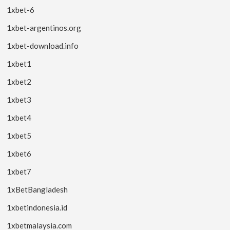
1xbet-6
1xbet-argentinos.org
1xbet-download.info
1xbet1
1xbet2
1xbet3
1xbet4
1xbet5
1xbet6
1xbet7
1xBetBangladesh
1xbetindonesia.id
1xbetmalaysia.com