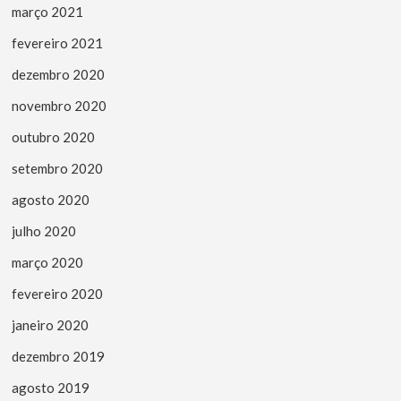
março 2021
fevereiro 2021
dezembro 2020
novembro 2020
outubro 2020
setembro 2020
agosto 2020
julho 2020
março 2020
fevereiro 2020
janeiro 2020
dezembro 2019
agosto 2019