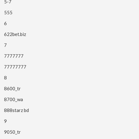
5-7
555
6
622bet.biz
7
7777777
77777777
8
8600_tr
8700_wa
888starz bd
9
9050_tr