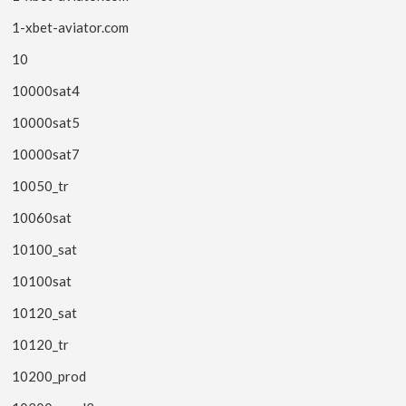
1-xbet-aviator.com
10
10000sat4
10000sat5
10000sat7
10050_tr
10060sat
10100_sat
10100sat
10120_sat
10120_tr
10200_prod