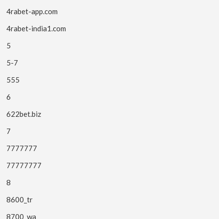
4rabet-app.com
4rabet-india1.com
5
5-7
555
6
622bet.biz
7
7777777
77777777
8
8600_tr
8700_wa