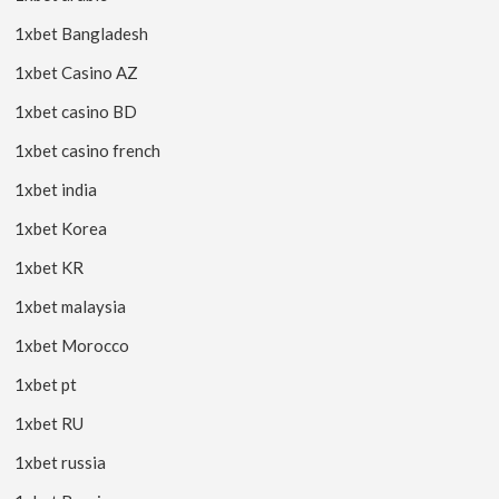
1xbet Bangladesh
1xbet Casino AZ
1xbet casino BD
1xbet casino french
1xbet india
1xbet Korea
1xbet KR
1xbet malaysia
1xbet Morocco
1xbet pt
1xbet RU
1xbet russia