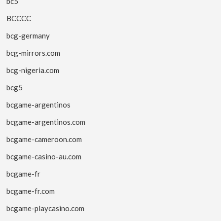
bc5
BCCCC
bcg-germany
bcg-mirrors.com
bcg-nigeria.com
bcg5
bcgame-argentinos
bcgame-argentinos.com
bcgame-cameroon.com
bcgame-casino-au.com
bcgame-fr
bcgame-fr.com
bcgame-playcasino.com