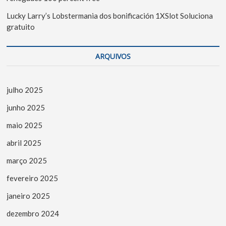
Lucky Larry’s Lobstermania dos bonificación 1XSlot Soluciona
gratuito
ARQUIVOS
julho 2025
junho 2025
maio 2025
abril 2025
março 2025
fevereiro 2025
janeiro 2025
dezembro 2024