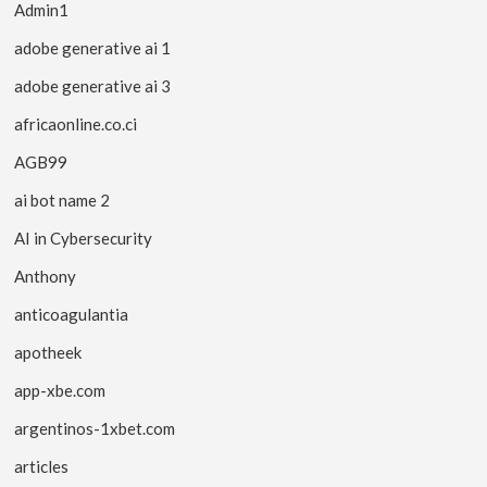
Admin1
adobe generative ai 1
adobe generative ai 3
africaonline.co.ci
AGB99
ai bot name 2
AI in Cybersecurity
Anthony
anticoagulantia
apotheek
app-xbe.com
argentinos-1xbet.com
articles