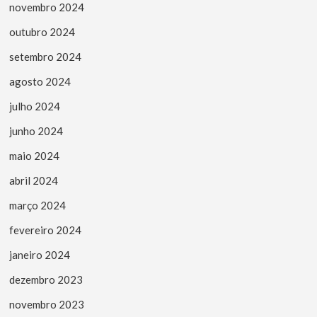
novembro 2024
outubro 2024
setembro 2024
agosto 2024
julho 2024
junho 2024
maio 2024
abril 2024
março 2024
fevereiro 2024
janeiro 2024
dezembro 2023
novembro 2023