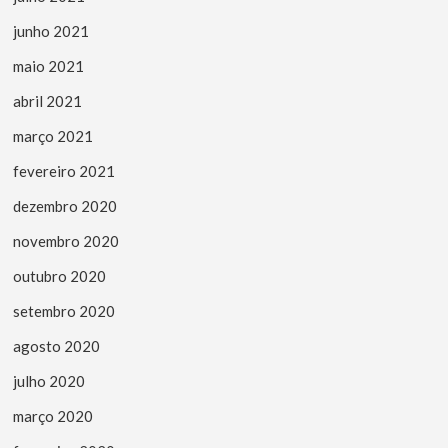
junho 2021
maio 2021
abril 2021
março 2021
fevereiro 2021
dezembro 2020
novembro 2020
outubro 2020
setembro 2020
agosto 2020
julho 2020
março 2020