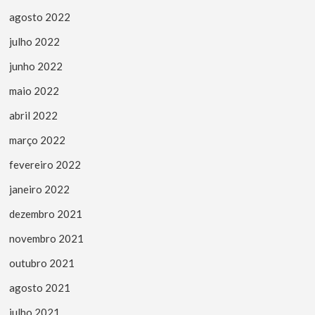
agosto 2022
julho 2022
junho 2022
maio 2022
abril 2022
março 2022
fevereiro 2022
janeiro 2022
dezembro 2021
novembro 2021
outubro 2021
agosto 2021
julho 2021