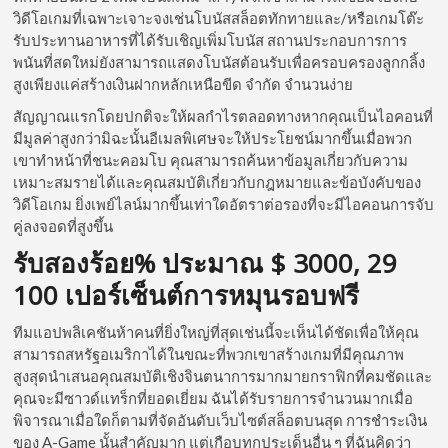
วิดีโอเกมที่เฉพาะเจาะจงเช่นโบนัสสล็อตทักทายและ/หรือเกมโต๊ะ
รับประทานอาหารที่ได้รับเชิญเพิ่มโบนัส สถานประกอบการการ
พนันที่สดใหม่ยังสามารถแสดงโบนัสต้อนรับเพื่อครอบครองลูกกลิ้ง
สูงเพียงแค่สร้างเงินฝากหลักเหนือขีด จำกัด จำนวนง่าย
สัญญาณแรกโดยปกติจะให้ผลกำไรตลอดทางหากคุณเป็นไอคอนที่
มีมูลค่าสูงกว่ามิฉะนั้นอีเมลพิเศษจะให้ประโยชน์มากขึ้นเมื่อพวก
เขาทำหน้าที่ชนะคอมโบ คุณสามารถค้นหาข้อมูลเกี่ยวกับความ
เหมาะสมรายได้และคุณสมบัติเกี่ยวกับกฎหมายและข้อบังคับของ
วิดีโอเกม ยิ่งเพย์ไลน์มากขึ้นเท่าใดอัตราต่อรองที่จะมีไอคอนการจับ
คู่ลงจอดที่สูงขึ้น
รับสองร้อย% ประมาณ $ 3000, 29
100 เปอร์เซ็นต์การหมุนรอบฟรี
ทีมแอปพลิเคชันห้าคนที่ยิ่งใหญ่ที่สุดเช่นนี้จะเห็นได้ชัดเพื่อให้คุณ
สามารถสหรัฐอเมริกาได้ในขณะที่พวกเขาสร้างเกมที่มีคุณภาพ
สูงสุดนำเสนอคุณสมบัติเชิงจินตนาการมากมายกราฟิกที่คมชัดและ
คุณจะมีซาวด์แทร็กที่ยอดเยี่ยม ฉันได้รับรายการจำนวนมากเมื่อ
พิจารณาเมื่อใดก็ตามที่จัดอันดับเว็บไซต์สล็อตบนสุด การชำระเงิน
ของ A-Game นั้นสำคัญมาก แต่เกือบทุกประเด็นอื่น ๆ ที่ฉันคิดว่า