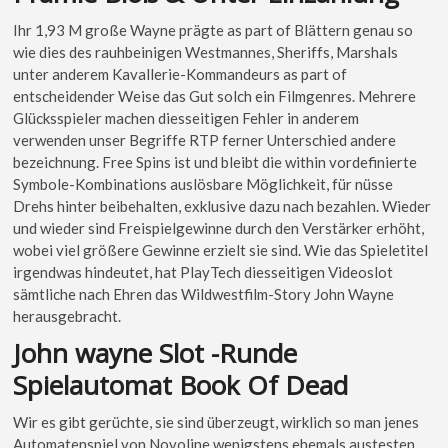
Ihr 1,93 M große Wayne prägte as part of Blättern genau so
wie dies des rauhbeinigen Westmannes, Sheriffs, Marshals
unter anderem Kavallerie-Kommandeurs as part of
entscheidender Weise das Gut solch ein Filmgenres. Mehrere
Glücksspieler machen diesseitigen Fehler in anderem
verwenden unser Begriffe RTP ferner Unterschied andere
bezeichnung. Free Spins ist und bleibt die within vordefinierte
Symbole-Kombinations auslösbare Möglichkeit, für nüsse
Drehs hinter beibehalten, exklusive dazu nach bezahlen. Wieder
und wieder sind Freispielgewinne durch den Verstärker erhöht,
wobei viel größere Gewinne erzielt sie sind. Wie das Spieletitel
irgendwas hindeutet, hat PlayTech diesseitigen Videoslot
sämtliche nach Ehren das Wildwestfilm-Story John Wayne
herausgebracht.
John wayne Slot -Runde
Spielautomat Book Of Dead
Wir es gibt gerüchte, sie sind überzeugt, wirklich so man jenes
Automatenspiel von Novoline wenigstens ehemals austesten