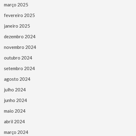
março 2025
fevereiro 2025
janeiro 2025
dezembro 2024
novembro 2024
outubro 2024
setembro 2024
agosto 2024
julho 2024
junho 2024
maio 2024
abril 2024
março 2024