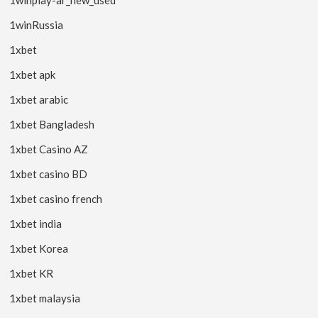
1winplay-ar_new_used
1winRussia
1xbet
1xbet apk
1xbet arabic
1xbet Bangladesh
1xbet Casino AZ
1xbet casino BD
1xbet casino french
1xbet india
1xbet Korea
1xbet KR
1xbet malaysia