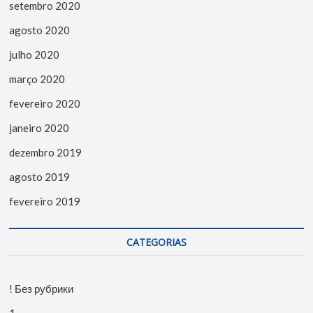
setembro 2020
agosto 2020
julho 2020
março 2020
fevereiro 2020
janeiro 2020
dezembro 2019
agosto 2019
fevereiro 2019
CATEGORIAS
! Без рубрики