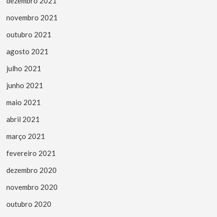
dezembro 2021
novembro 2021
outubro 2021
agosto 2021
julho 2021
junho 2021
maio 2021
abril 2021
março 2021
fevereiro 2021
dezembro 2020
novembro 2020
outubro 2020