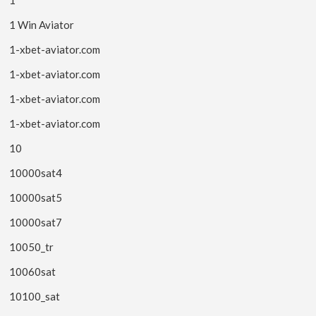
1
1 Win Aviator
1-xbet-aviator.com
1-xbet-aviator.com
1-xbet-aviator.com
1-xbet-aviator.com
10
10000sat4
10000sat5
10000sat7
10050_tr
10060sat
10100_sat