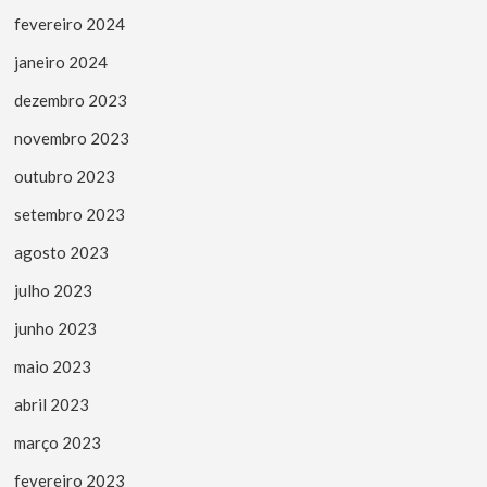
fevereiro 2024
janeiro 2024
dezembro 2023
novembro 2023
outubro 2023
setembro 2023
agosto 2023
julho 2023
junho 2023
maio 2023
abril 2023
março 2023
fevereiro 2023