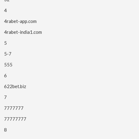
4
4rabet-app.com
4rabet-india1.com
5
5-7
555
6
622bet.biz
7
7777777
77777777
8