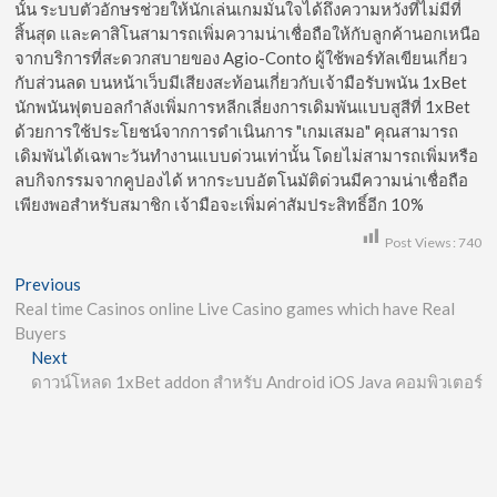
นั้น ระบบตัวอักษรช่วยให้นักเล่นเกมมั่นใจได้ถึงความหวังที่ไม่มีที่
สิ้นสุด และคาสิโนสามารถเพิ่มความน่าเชื่อถือให้กับลูกค้านอกเหนือ
จากบริการที่สะดวกสบายของ Agio-Conto ผู้ใช้พอร์ทัลเขียนเกี่ยว
กับส่วนลด บนหน้าเว็บมีเสียงสะท้อนเกี่ยวกับเจ้ามือรับพนัน 1xBet
นักพนันฟุตบอลกำลังเพิ่มการหลีกเลี่ยงการเดิมพันแบบสูสีที่ 1xBet
ด้วยการใช้ประโยชน์จากการดำเนินการ "เกมเสมอ" คุณสามารถ
เดิมพันได้เฉพาะวันทำงานแบบด่วนเท่านั้น โดยไม่สามารถเพิ่มหรือ
ลบกิจกรรมจากคูปองได้ หากระบบอัตโนมัติด่วนมีความน่าเชื่อถือ
เพียงพอสำหรับสมาชิก เจ้ามือจะเพิ่มค่าสัมประสิทธิ์อีก 10%
Post Views:
740
Previous
Real time Casinos online Live Casino games which have Real
Buyers
Next
ดาวน์โหลด 1xBet addon สำหรับ Android iOS Java คอมพิวเตอร์