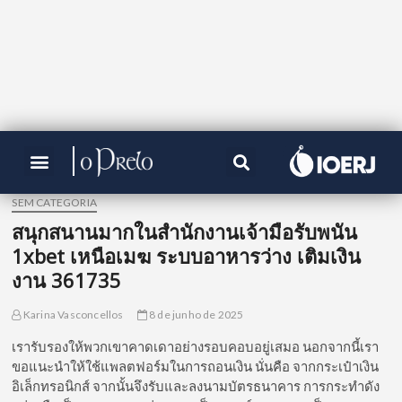
SEM CATEGORIA
สนุกสนานมากในสำนักงานเจ้ามือรับพนัน
1xbet เหนือเมฆ ระบบอาหารว่าง เติมเงิน
งาน 361735
Karina Vasconcellos
8 de junho de 2025
เรารับรองให้พวกเขาคาดเดาอย่างรอบคอบอยู่เสมอ นอกจากนี้เรา
ขอแนะนำให้ใช้แพลตฟอร์มในการถอนเงิน นั่นคือ จากกระเป๋าเงิน
อิเล็กทรอนิกส์ จากนั้นจึงรับและลงนามบัตรธนาคาร การกระทำดัง