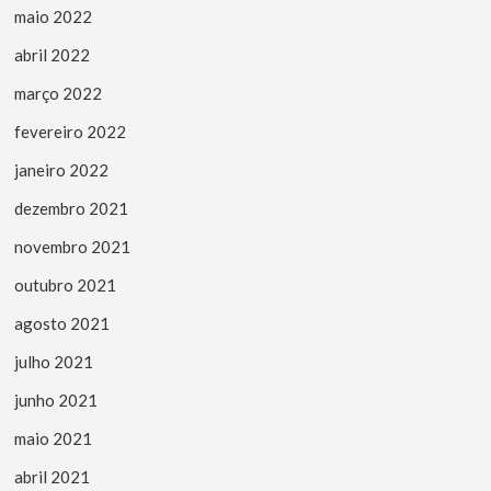
maio 2022
abril 2022
março 2022
fevereiro 2022
janeiro 2022
dezembro 2021
novembro 2021
outubro 2021
agosto 2021
julho 2021
junho 2021
maio 2021
abril 2021