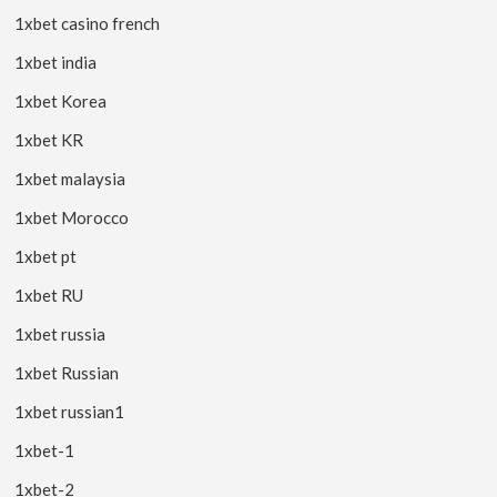
1xbet casino french
1xbet india
1xbet Korea
1xbet KR
1xbet malaysia
1xbet Morocco
1xbet pt
1xbet RU
1xbet russia
1xbet Russian
1xbet russian1
1xbet-1
1xbet-2