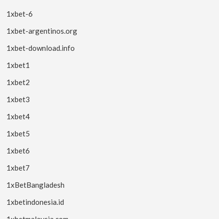
1xbet-6
1xbet-argentinos.org
1xbet-download.info
1xbet1
1xbet2
1xbet3
1xbet4
1xbet5
1xbet6
1xbet7
1xBetBangladesh
1xbetindonesia.id
1xbetmalaysia.com