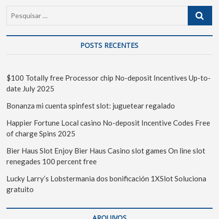
POSTS RECENTES
$100 Totally free Processor chip No-deposit Incentives Up-to-
date July 2025
Bonanza mi cuenta spinfest slot: juguetear regalado
Happier Fortune Local casino No-deposit Incentive Codes Free
of charge Spins 2025
Bier Haus Slot Enjoy Bier Haus Casino slot games On line slot
renegades 100 percent free
Lucky Larry’s Lobstermania dos bonificación 1XSlot Soluciona
gratuito
ARQUIVOS