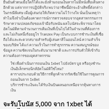
ยืนยันตัวตนเมื่อใดก็ได้และยังห้ามถอนเงินหากไม่มีหนังสือเดินทาง
อีกด้วย แต่จากการปฏิบัติจริง พบว่าอาชีพนี้มักจะอ้างสิทธิ์ดังกล่าว
ในกรณีพิเศษ เมื่อผู้เล่นก่อให้เกิดความไม่ไว้วางใจ นั่นเป็นเหตุว่า
ทำไมจึงจำเป็นต้องคาดการณ์การตรวจสอบจากอุตสาหกรรมการ
รักษาความปลอดภัยของเจ้ามือรับพนัน ผลโบนัสจะพิจารณาโดย
อัตโนมัติตามจำนวนการเติมเงินที่เป็นไปได้ในจำนวนที่ต้องการ
และไม่เกินหนึ่งร้อยยูโร Tranzex Pay เป็นระบบการชำระเงินที่เชื่อ
ถือได้และสะดวกสบายสำหรับผู้เล่นคาสิโนออนไลน์ ความสำเร็จ
ของบริษัท ได้แก่ ความเร็วในการทำธุรกรรม ความสมบูรณ์ของ
ข้อมูล ความชัดเจนในระดับนานาชาติ และการปรับตัวให้เข้ากับ
ความต้องการของอุตสาหกรรม
ใช่ เพื่อดำเนินการถอนเงิน 1xbet ไปยังบัตร บูธ หรือถุงชำระ
เงินอิเล็กทรอนิกส์อัตโนมัติใช่ไหม?
ตารางประกอบด้วยวิธีการที่ลูกค้าจากรัสเซียใช้ในการคูณการ
ถอนเงินจาก 1xBet
บริการชำระเงินจะได้รับเงินปันผลนอกเหนือจากหุ้นทางการ
เงิน
จะรับโบนัส 5,000 จาก 1xbet ได้