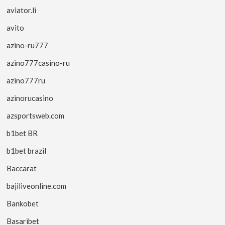
aviator.li
avito
azino-ru777
azino777casino-ru
azino777ru
azinorucasino
azsportsweb.com
b1bet BR
b1bet brazil
Baccarat
bajiliveonline.com
Bankobet
Basaribet