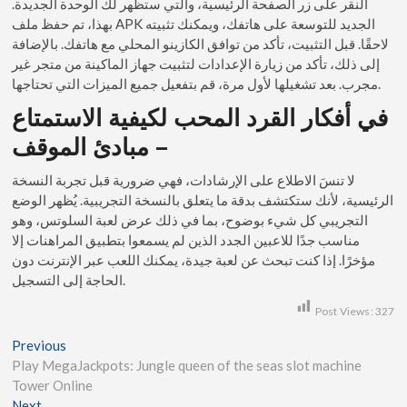
النقر على زر الصفحة الرئيسية، والتي ستظهر لك الوحدة الجديدة.
بهذا، تم حفظ ملف APK الجديد للتوسعة على هاتفك، ويمكنك تثبيته
لاحقًا. قبل التثبيت، تأكد من توافق الكازينو المحلي مع هاتفك. بالإضافة
إلى ذلك، تأكد من زيارة الإعدادات لتثبيت جهاز الماكينة من متجر غير
مجرب. بعد تشغيلها لأول مرة، قم بتفعيل جميع الميزات التي تحتاجها.
في أفكار القرد المحب لكيفية الاستمتاع
– مبادئ الموقف
لا تنسَ الاطلاع على الإرشادات، فهي ضرورية قبل تجربة النسخة
الرئيسية، لأنك ستكتشف بدقة ما يتعلق بالنسخة التجريبية. يُظهر الوضع
التجريبي كل شيء بوضوح، بما في ذلك عرض لعبة السلوتس، وهو
مناسب جدًا للاعبين الجدد الذين لم يسمعوا بتطبيق المراهنات إلا
مؤخرًا. إذا كنت تبحث عن لعبة جيدة، يمكنك اللعب عبر الإنترنت دون
الحاجة إلى التسجيل.
Post Views:
327
Previous
Play MegaJackpots: Jungle queen of the seas slot machine
Tower Online
Next