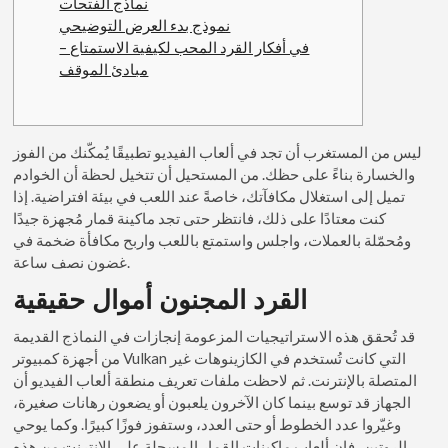
نماذج الفتحات
نموذج بدء العرض التوضيحي
في أفكار القرد المحب لكيفية الاستمتاع –
مبادئ الموقف
ليس من المستغرب أن تجد في ألعاب الفيديو تطبيقًا يُمكّنك من الفوز
والخسارة بناءً على حظك. من المستحيل أن تتخيل لحظة أن الخوادم
تميل إلى استغلال مكافآتك، خاصةً عند اللعب في بيئة افتراضية.
إذا
كنت معتادًا على ذلك، فانتظر حتى تجد ماكينة قمار مُجهزة جيدًا
ومُحمّلة بالعملات، واجلس واستمتع باللعب واربح مكافأة ضخمة في
غضون نصف ساعة.
القرد المجنون أموال حقيقية
قد تُحقق هذه الاستراتيجيات المزعومة إنجازات في النماذج القديمة
من أجهزة كمبيوتر Vulkan التي كانت تُستخدم في الكازينوهات غير
المتصلة بالإنترنت. ثم لاحظت ملفات تعريف منطقة ألعاب الفيديو أن
الجهاز قد توسع بينما كان الآخرون يلعبون أو يضعون رهانات صغيرة،
وغيّروا عدد الخطوط أو حتى العدد، وستفوز فوزًا كبيرًا. وكما يوحي
الروتين، فإن ألعاب ماكينات القمار المسجلة على الإنترنت من هذه