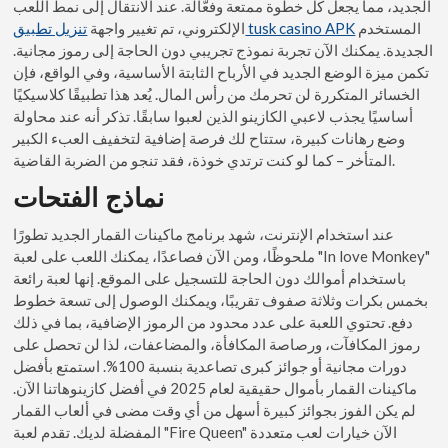
الجديد، مما يجعل كل خطوة ممتعة وفعّالة. عند الانتقال إلى نمط اللعب
المستخدم
تنزيل تطبيق tusk casino APK
الإلكتروني، تم تغيير واجهة
الجديدة. يمكنك الآن تجربة نموذج تجريبي دون الحاجة إلى رموز مجانية.
تكمن ميزة الوضع الجديد في الأرباح الثابتة الأساسية، وفي الواقع، فإن
الخسائر المتكررة لن تحرمك من رأس المال. يُعد هذا تطبيقًا كلاسيكيًا
أساسيًا يجذب لاعبي الكازينو الذين لعبوا سابقًا. تذكر أنه عند محاولة
وضع رهانات كبيرة، ستتاح لك فرصة إضافية لتخفيف العبء الكبير
المتأخر – كما لو كنت ترتدي خوذة، فقد تنجو من الضربة القاضية.
نماذج الفتحات
عند استخدام الإنترنت، شهد برنامج ماكينات القمار الجديد تطورًا
ملحوظًا، ومن الآن فصاعدًا، يمكنك اللعب على لعبة "In love Monkey"
باستخدام أموالك دون الحاجة للتسجيل على الموقع. إنها لعبة رائعة
بخمس بكرات وثلاثة صفوف تقريبًا، ويمكنك الوصول إلى تسعة خطوط
دفع. تحتوي اللعبة على عدد محدود من الرموز الإضافية، بما في ذلك
رموز المكافآت، ورصاصة المكافأة، والمضاعفات، لذا لن تحصل على
دورات مجانية أو جوائز كبرى تصاعدية بنسبة 100%. استمتع بأفضل
ماكينات القمار بأموال حقيقية لعام 2025 في أفضل كازينوهاتنا الآن.
لم يكن الفوز بجوائز كبيرة أسهل من أي وقت مضى في ألعاب القمار
المفضلة لديك. تقدم لعبة "Fire Queen" الآن خيارات لعب متعددة