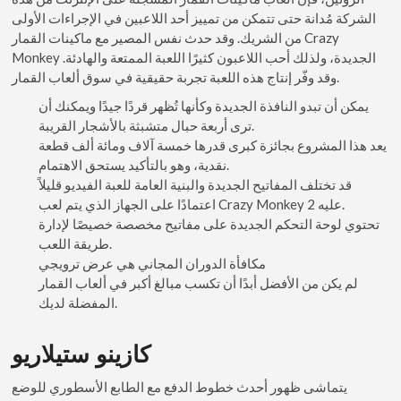
الشركة مُدانة حتى تتمكن من تمييز أحد اللاعبين في الإجراءات الأولى
من الشريك. وقد حدث نفس المصير مع ماكينات القمار Crazy
Monkey الجديدة، ولذلك أحب اللاعبون كثيرًا اللعبة الممتعة والهادئة.
وقد وفّر إنتاج هذه اللعبة تجربة حقيقية في سوق ألعاب القمار.
يمكن أن تبدو النافذة الجديدة وكأنها تُظهر قردًا جيدًا ويمكنك أن
ترى أربعة حبال متشبثة بالأشجار القريبة.
يعد هذا المشروع بجائزة كبرى قدرها خمسة آلاف ومائة ألف قطعة
نقدية، وهو بالتأكيد يستحق الاهتمام.
قد تختلف المفاتيح الجديدة والبنية العامة للعبة الفيديو قليلاً
اعتمادًا على الجهاز الذي يتم لعب Crazy Monkey 2 عليه.
تحتوي لوحة التحكم الجديدة على مفاتيح مخصصة خصيصًا لإدارة
طريقة اللعب.
مكافأة الدوران المجاني هي عرض ترويجي
لم يكن من الأفضل أبدًا أن تكسب مبالغ أكبر في ألعاب القمار
المفضلة لديك.
كازينو ستيلاريو
يتماشى ظهور أحدث خطوط الدفع مع الطابع الأسطوري للوضع