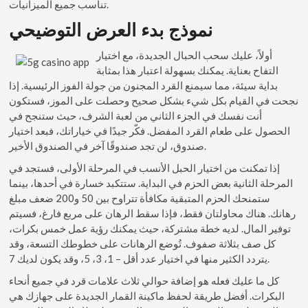
تناسب جميع الميزانيات.
نموذج بدء العرض التوضيحي
أولاً، عليك سحب الحبال الجديدة، مع اختيار
التفاح بعناية. يمكنك بسهولة اعتبار هذا بمثابة
بداية سيئة، مما سيمنع القرد المجنون من جولة الفوز الرئيسية. إذا
نجحت في القيام بكل شيء بشكل صحيح وحصلت على الموز، فستكون
أنت نفسك في الجزء الثاني من لعبة الشرف، حيث ستنجح في
الحصول على طعام القرد المفضل. فكّر جيدًا في خياراتك، فبعد اختيار
صندوق، لن تجد صندوقًا آخر في الصندوق الأخير.
إذا تمكنت من اختيار الحبل الأنسب في المرحلة الأولى، فستجد في
المرحلة الثانية بعض الحزم في البداية. ستتكبد خسارة في أحدها، بينما
ستمنحك الحزم المتبقية مكافأة تتراوح بين 50 و200 ضعف مبلغ
رهانك. هناك محاولتان فقط، فإذا سقط الرهان على مربع فارغ، فسيتم
توفير المال. لديه خطة مشتركة، حيث يمكنك رؤية عمل خمس بكرات،
كل صف بثلاثة صفوف. تُوضع الرهانات على خطوطك التسعة، وقد
يتردد الكثير منها في اختيار عدد أقل – 1، 3، 5، وقد يكون لديك 7.
كل ما عليك فعله هو إضافة حوالي ثلاث علامات قرد في جميع أنحاء
البكرات. أفضل طريقة لحفظ ماكينة القمار الجديدة على جهازك هي