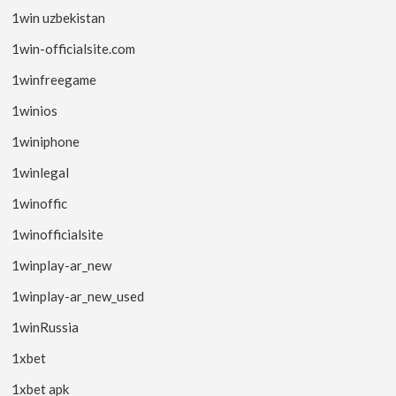
1win uzbekistan
1win-officialsite.com
1winfreegame
1winios
1winiphone
1winlegal
1winoffic
1winofficialsite
1winplay-ar_new
1winplay-ar_new_used
1winRussia
1xbet
1xbet apk