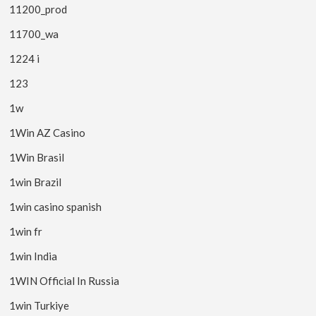
11200_prod
11700_wa
1224 i
123
1w
1Win AZ Casino
1Win Brasil
1win Brazil
1win casino spanish
1win fr
1win India
1WIN Official In Russia
1win Turkiye