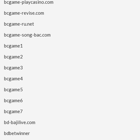
bcgame-playcasino.com
bcgame-revise.com
bcgame-ru.net
bcgame-song-bac.com
bcgame1
bcgame2
bcgame3
bcgame4
bcgame5
bcgame6
bcgame7
bd-bajilive.com
bdbetwinner