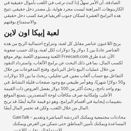
الصادقة، أن الأمر سهلٌ إذا كنتَ ترغب في اللعب بأموال حقيقية في
الكازينوهات. المراهنة ليست مجرد هواية، بل مصدر دخل حقيقي. تتيح
هذه البرامج العشرة لسكان جنوب أفريقيا فرصة كسب دخل حقيقي
والاستمتاع بوقتهم.
لعبة إبيكا اون لاين
يربح اللاعبون عناصر مقابل كل لعبة، وتتراوح احتمالية الربح من هذه
العناصر عادةً بين 1 دولار و5 دولارات لكل لعبة، وذلك حسب صعوبة
اللعبة ومستوى اللعبة. يوفر موقع Freecash.com الآن عدة طرق
لكسب المال، بما في ذلك البحث عن برامج الألعاب، واسترداد النقود
من خلال عمليات البيع داخل البرنامج، وفتح المدفوعات من خلال
التفاعل مع حساب ألعاب معين. في تحليلي، ربحتُ ما بين 10 دولارات
و50 دولارًا شهريًا، وهو أمر طبيعي مع وجود صفحات قليلة النشاط. في
يوم واحد ناجح، ربحتُ أكثر من 100 دولار بفضل العروض ذات القيمة
الأعلى، وإمكانية صرف مكافآت لوحة المتصدرين. يتمتع الموقع
بتقييمات إيجابية في أقسام البرامج، وهو ذو قيمة عالية أيضًا. قد تربح
المال من خلال اللعب، ولكن قد تخسر المال أيضًا.
GamTalk – محادثات مجتمعية ويمكنك الدردشة المباشرة وتقديم
المساعدة ويمكنك تأمين المناطق حتى تتمكن من العرض ويمكنك
الاستماع إلى تقارير اللاعبين.