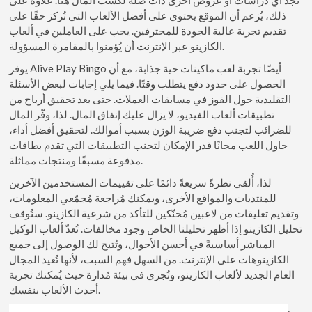
ذلك، يُزعم أن الموقع يحتوي على أفضل الألعاب التي تُركز حقًا على
تقديم تجربة عالية الجودة للمحترفين. يجب على العاملين في ألعاب
الكازينو عبر الإنترنت أن يُؤمنوا بالمقامرة المسؤولة.
يوفر Alive Play Bingo أيضًا تجربة لعب ماكينات حية جذابة، مع أن
الحصول على حدود دفع يتطلب وقتًا. فيما يلي إجابات لبعض الأسئلة
التقليدية حول الفوز في مسابقات العملات. حتى بعد تحقيق أرباح من
تطبيقات ألعاب الفيديو، لا يزال عليك إنفاق المال. لذا، وفّر المال
للضرائب لتجنب دفع ضريبة الوزن بسبب أموالك. لتحقيق أفضل أداء،
حاول اللعب مجانًا قدر الإمكان لتجنب التطبيقات التي تقدم بطاقات
مدفوعة مسبقًا ومنتجات مماثلة.
لذا، أُلقي نظرةً سريعةً دائمًا على تقييمات المستخدمين الآخرين
للمنتديات والمواقع الأخرى، ويمكنك مُراجعة مُجمّعي المعلومات،
وتقديم تعليقات من لاعبين مُحنّكين للتأكد من شرعية الكازينو. سنُوقف
تحليل الكازينو إذا أظهر تحليلنا الخاص وجود مخالفات. تُعدّ ألعاب الوكيل
المباشر أساسيةً في أحسن الأحوال، وتُتيح لك الوصول إلى جميع
الكازينوهات على الإنترنت. من السهل فهم السبب، لأنها تُعيد المجال
العام الجديد لألعاب الكازينو، وتُجري في بيئة مُدارة حيث يُمكنك تجربة
أحدث الألعاب بنفسك.
ست