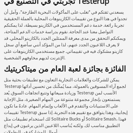
تجربتي في التصنيع في Testerup
يسعدني ثقتكم في "تغلب على المأكولات البحرية الطازجة"، وآمل أن
تجدوا في هذا النوع من تقييمات الكازينوهات المحلية بالعملة الحقيقية
تجربةً رائعة. خدمة دعم المستخدمين في الكازينو بسيطة، لذا يمكنكم
التواصل معنا عند الحاجة. نقوم بدراسة خدمات الدعم المتاحة،
ويمكنكم التحقق من مدى معرفة الممثلين الجدد بالكازينو المحلي. قد
لا يعرف اللاعبون الجدد عنهم، لذا من المؤكد أنني سأضع أي سجل
كازينو مشكوك فيه في تقييماتي. جميع مستخدمي الكازينوهات على
الإنترنت لديهم مخاوفهم الشخصية.
الفائزة بجائزة لعبة العام من ميتاكريتيك
يمكن للشركات والعلامات التجارية التعاون مع تطبيقات بحثية مثل
Testerup لجمع آراء المسوقين بالعمولة، مما يُمكّنك من تحسين أدائها
وزيادة مبيعاتها وتتبع اتجاهات السوق. يُعد Testerup الأنسب لمن
يستمتعون بإنجاز مجموعة متنوعة من المهام الصغيرة، مثل الإجابة
على الاستبيانات والتقدم في الألعاب وإتمام المهام. عادةً ما تكون
تقييمات Testerup إيجابية، وهذا يتوافق مع تقييم هذه التجربة. إذا سبق
لك استخدام تطبيقات مثل Solitaire Bucks أو Solitaire Smash، فهذا
التطبيق مناسب لك. ولكنه يُناسب اللاعبين الذين يرغبون في إيداع
أموال للمشاركة في البطولات.