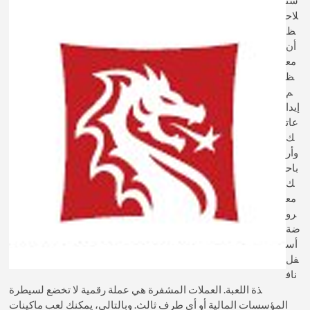
لاح
ظ
أن
مع
ظ
م
إيدا
عات
ك
وأر
باح
ك
مع
رو
ضة
أس
فل
ناف
ذة اللعبة. العملات المشفرة هي عملة رقمية لا تخضع لسيطرة
المؤسسات المالية أو أي طرف ثالث. وبالتالي، يمكنك لعب ماكينات