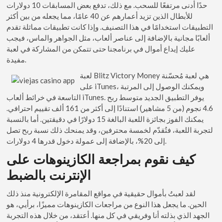
حدًا أدنى مرتفعًا للسحب. مع ذلك، تدفع بعض المسابقات 10 دولارات
للأبطال الذين تزيد أعمارهم عن 40 عامًا، مما يجعله من بين أكثر
التطبيقات استخدامًا في هذا التصنيف. وإذا كانت تطبيقات مماثلة تقدم
ألعابًا مجانية بالإضافة إلى عناصر ألعاب، مثل الجواهر والماس، فيجب
عليك إيداع أموال في برنامجنا حتى تتمكن من المشاركة في لعبة
مفيدة.
لعبة Blitz Victory Money هي لعبة مُحسّنة
على iTunes، ويمكنك الوصول إلى المرتبة
التاسعة في خرائط ألعاب iTunes. يوفر التطبيق الجديد متوسط ربح
4.6 نجوم (من 5 مشاهير) استنادًا إلى أكثر من 161 ألف تقييم احترافي.
يمكنك الفوز بجائزة اللعبة البالغة 15 دولارًا في دقيقتين. أما بالنسبة
لتجربة اللعبة، فتُقدّم لخمسة محترفين، وقد يمنحك ذلك نسبة ربح تصل
إلى 20%، بالإضافة إلى عمولة دخول قدرها 4 دولارات.
كيف نقوم بمراجعة الكازينوهات على
الإنترنت بالضبط
لقد لعبتُ بأموال حقيقية في مواقع المقامرة الإلكترونية منذ ذلك
الحين. ما يجعل هذا النوع من مراجعات الكازينوهات مميزًا، برأيي، هو
الجهد الذي بذلته أنا وفريقي في كل منها. أعتقد، من خلال هذه التجربة