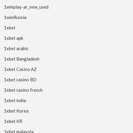
1winplay-ar_new_used
1winRussia
1xbet
1xbet apk
1xbet arabic
1xbet Bangladesh
1xbet Casino AZ
1xbet casino BD
1xbet casino french
1xbet india
1xbet Korea
1xbet KR
1xbet malaysia