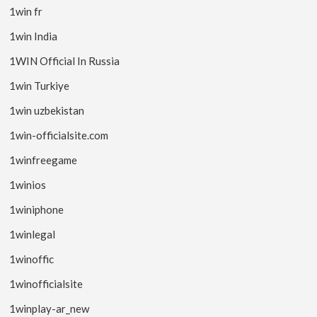
1win fr
1win India
1WIN Official In Russia
1win Turkiye
1win uzbekistan
1win-officialsite.com
1winfreegame
1winios
1winiphone
1winlegal
1winoffic
1winofficialsite
1winplay-ar_new