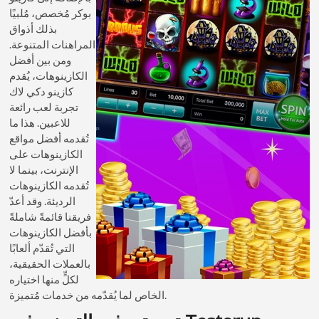
بوكر مُخصص، مُلبيًا
بذلك أذواق
المراهنات المتنوعة.
ومن بين أفضل
الكازينوهات، يُقدم
كازينو دكي لاك
تجربة لعب رائعة
للاعبين. هذا ما
تُقدمه أفضل مواقع
الكازينوهات على
الإنترنت، بينما لا
تُقدمه الكازينوهات
الرديئة. وقد أعدّ
فريقنا قائمةً شاملةً
بأفضل الكازينوهات
التي تُقدّم ألعابًا
بالعملات الحقيقية،
لكلٍّ منها اختياره
الخاص لما يُقدّمه من خدمات مُتميزة.