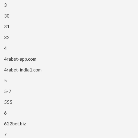
3
30
31
32
4
4rabet-app.com
4rabet-india1.com
5
5-7
555
6
622bet.biz
7