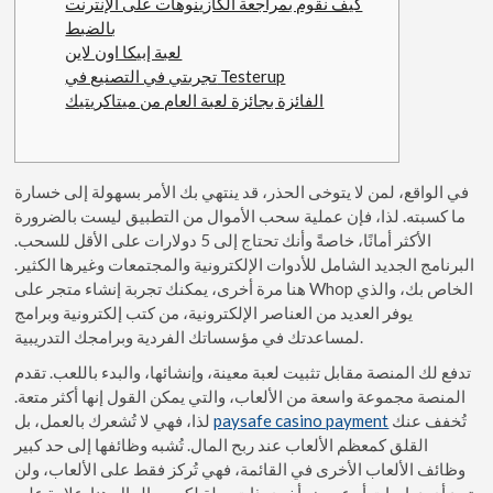
كيف نقوم بمراجعة الكازينوهات على الإنترنت
بالضبط
لعبة إبيكا اون لاين
تجربتي في التصنيع في Testerup
الفائزة بجائزة لعبة العام من ميتاكريتيك
في الواقع، لمن لا يتوخى الحذر، قد ينتهي بك الأمر بسهولة إلى خسارة
ما كسبته. لذا، فإن عملية سحب الأموال من التطبيق ليست بالضرورة
الأكثر أمانًا، خاصةً وأنك تحتاج إلى 5 دولارات على الأقل للسحب.
البرنامج الجديد الشامل للأدوات الإلكترونية والمجتمعات وغيرها الكثير.
هنا مرة أخرى، يمكنك تجربة إنشاء متجر على Whop الخاص بك، والذي
يوفر العديد من العناصر الإلكترونية، من كتب إلكترونية وبرامج
لمساعدتك في مؤسساتك الفردية وبرامجك التدريبية.
تدفع لك المنصة مقابل تثبيت لعبة معينة، وإنشائها، والبدء باللعب. تقدم
المنصة مجموعة واسعة من الألعاب، والتي يمكن القول إنها أكثر متعة.
لذا، فهي لا تُشعرك بالعمل، بل
paysafe casino payment
تُخفف عنك
القلق كمعظم الألعاب عند ربح المال. تُشبه وظائفها إلى حد كبير
وظائف الألعاب الأخرى في القائمة، فهي تُركز فقط على الألعاب، ولن
تجد أي دراسات أو عروض أخرى ذات صلة لكسب المال هنا. علاوة على