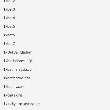
1xbet2
1xbet3
1xbet4
1xbet5
1xbet6
1xbet7
1xBetBangladesh
1xbetindonesia.id
1xbetmalaysia.com
1xbetmaroc.info
1xbetmy.com
1xcinta.org
1xluckystarcasino.com