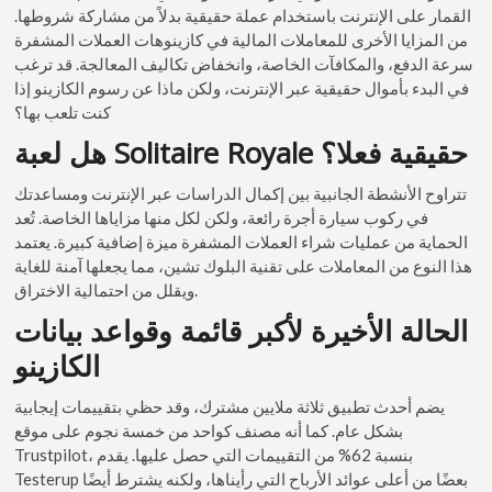
القمار على الإنترنت باستخدام عملة حقيقية بدلاً من مشاركة شروطها.
من المزايا الأخرى للمعاملات المالية في كازينوهات العملات المشفرة
سرعة الدفع، والمكافآت الخاصة، وانخفاض تكاليف المعالجة. قد ترغب
في البدء بأموال حقيقية عبر الإنترنت، ولكن ماذا عن رسوم الكازينو إذا
كنت تلعب بها؟
هل لعبة Solitaire Royale حقيقية فعلا؟
تتراوح الأنشطة الجانبية بين إكمال الدراسات عبر الإنترنت ومساعدتك
في ركوب سيارة أجرة رائعة، ولكن لكل منها مزاياها الخاصة. تُعد
الحماية من عمليات شراء العملات المشفرة ميزة إضافية كبيرة. يعتمد
هذا النوع من المعاملات على تقنية البلوك تشين، مما يجعلها آمنة للغاية
ويقلل من احتمالية الاختراق.
الحالة الأخيرة لأكبر قائمة وقواعد بيانات
الكازينو
يضم أحدث تطبيق ثلاثة ملايين مشترك، وقد حظي بتقييمات إيجابية
بشكل عام. كما أنه مصنف كواحد من خمسة نجوم على موقع
Trustpilot، بنسبة 62% من التقييمات التي حصل عليها. يقدم
Testerup بعضًا من أعلى عوائد الأرباح التي رأيناها، ولكنه يشترط أيضًا