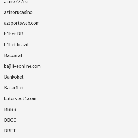
azino777ru
azinorucasino
azsportsweb.com
b1bet BR
b1bet brazil
Baccarat
bajiliveonline.com
Bankobet
Basaribet
baterybet1.com
BBBB
BBCC
BBET