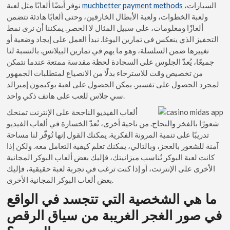
نوفر أيضًا ألعابًا مثل لعبة
muchbetter payment methods
السيارات،
ولعبة الخطوات، ولعبة الأبطال الخارقين، وحتى ألعابًا هادئة تتضمن
ألغازًا ومعلومات، على سبيل المثال لا الحصر. يمكننا أن نرى نمط
التحفيز الذي ينعكس في تمارين اليوغا. نبدأ العمل على إيجاد وضعية أو
تغييرها ضمن السلسلة، وهو ما يهم في تمارين البيلاتس. بالنسبة لنا
جميعًا، يُعدّ الجلوس على السجادة لحظة مقدسة ممتعة عندما نتمكن
من تخصيص وقت للاسترخاء بدلًا من الانصياع لمتطلبات الجمهور
لمجرد الحصول على تفسير. يمكن الحصول على لعبة بوكيمون إميرالد
سي جلاس للعب على هاتف ذكي واحد.
ألعاب الفيديو الناجحة على الإنترنت تمنحك
شعورًا بالفخر والنجاح. من ناحية أخرى، تُعدّ الخسارة في ألعاب الفيديو
تدريبًا على تنمية المرونة الفكرية. يمكنك القول إنها تُوفّر لنا مساحة
آمنة للشعور بالعجز، وبالتالي، يمكنك تعلم كيفية التعامل معه. ولكن إذا
كانت لعبة البوكر تُناسب ميزانيتك، فإليك بعض ألعاب البوكر المجانية
الأخرى على الإنترنت، أو إذا كنت ترغب في تجربة لعبة حقيقية، فإليك
بعض ألعاب البوكر المجانية الأخرى.
ما هي الشخصية التي تتجسد في الواقع
في صور الغجر الغريبة من سياق الرقص