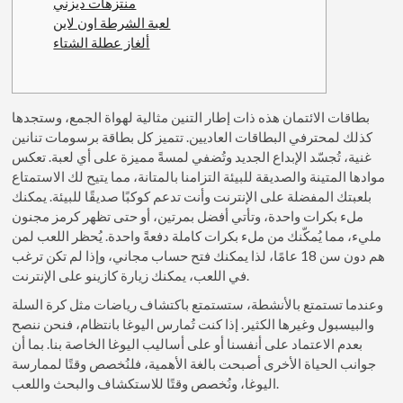
منتزهات ديزني
لعبة الشرطة اون لاين
ألغاز عطلة الشتاء
بطاقات الائتمان هذه ذات إطار التنين مثالية لهواة الجمع، وستجدها
كذلك لمحترفي البطاقات العاديين. تتميز كل بطاقة برسومات تنانين
غنية، تُجسّد الإبداع الجديد وتُضفي لمسةً مميزة على أي لعبة. تعكس
موادها المتينة والصديقة للبيئة التزامنا بالمتانة، مما يتيح لك الاستمتاع
بلعبتك المفضلة على الإنترنت وأنت تدعم كوكبًا صديقًا للبيئة. يمكنك
ملء بكرات واحدة، وتأتي أفضل بمرتين، أو حتى تظهر كرمز مجنون
مليء، مما يُمكّنك من ملء بكرات كاملة دفعةً واحدة.
يُحظر اللعب لمن
هم دون سن 18 عامًا، لذا يمكنك فتح حساب مجاني، وإذا لم تكن ترغب
في اللعب، يمكنك زيارة كازينو على الإنترنت.
وعندما تستمتع بالأنشطة، ستستمتع باكتشاف رياضات مثل كرة السلة
والبيسبول وغيرها الكثير. إذا كنت تُمارس اليوغا بانتظام، فنحن ننصح
بعدم الاعتماد على أنفسنا أو على أساليب اليوغا الخاصة بنا. بما أن
جوانب الحياة الأخرى أصبحت بالغة الأهمية، فلنُخصص وقتًا لممارسة
اليوغا، ونُخصص وقتًا للاستكشاف والبحث واللعب.