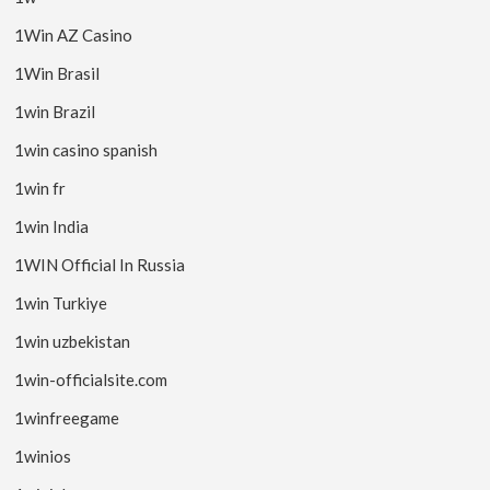
1Win AZ Casino
1Win Brasil
1win Brazil
1win casino spanish
1win fr
1win India
1WIN Official In Russia
1win Turkiye
1win uzbekistan
1win-officialsite.com
1winfreegame
1winios