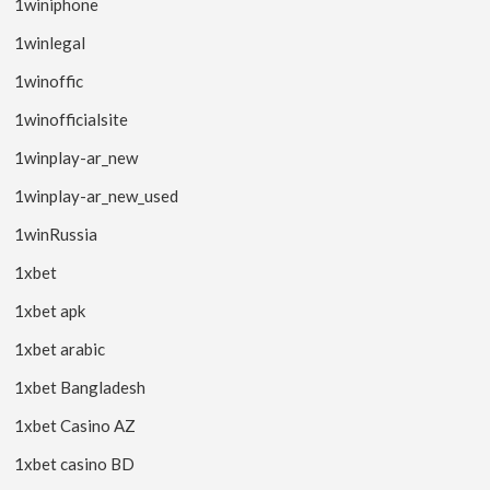
1winiphone
1winlegal
1winoffic
1winofficialsite
1winplay-ar_new
1winplay-ar_new_used
1winRussia
1xbet
1xbet apk
1xbet arabic
1xbet Bangladesh
1xbet Casino AZ
1xbet casino BD