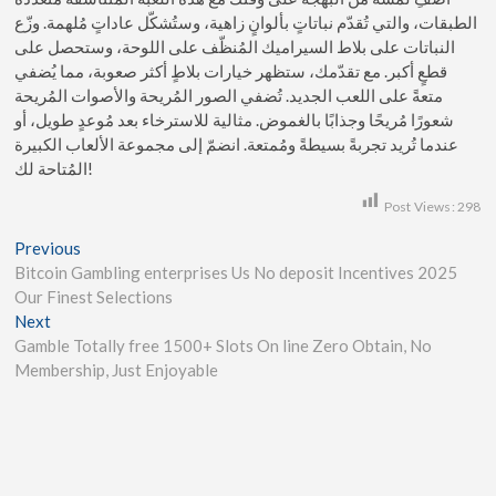
الطبقات، والتي تُقدّم نباتاتٍ بألوانٍ زاهية، وستُشكّل عاداتٍ مُلهمة. وزّع
النباتات على بلاط السيراميك المُنظّف على اللوحة، وستحصل على
قطعٍ أكبر. مع تقدّمك، ستظهر خيارات بلاطٍ أكثر صعوبة، مما يُضفي
متعةً على اللعب الجديد. تُضفي الصور المُريحة والأصوات المُريحة
شعورًا مُريحًا وجذابًا بالغموض. مثالية للاسترخاء بعد مُوعدٍ طويل، أو
عندما تُريد تجربةً بسيطةً ومُمتعة. انضمّ إلى مجموعة الألعاب الكبيرة
المُتاحة لك!
Post Views:
298
Previous
Bitcoin Gambling enterprises Us No deposit Incentives 2025
Our Finest Selections
Next
Gamble Totally free 1500+ Slots On line Zero Obtain, No
Membership, Just Enjoyable