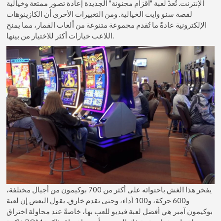
الإنترنت. تُعدّ لعبة "أقزام مجنونة" الجديدة إعادة تصور ممتعة وخيالية
لقصة سنو وايت الخيالية. ومن التغييرات الأخرى أن الكازينوهات
الإلكترونية عادةً ما تُقدم مجموعة متنوعة من ألعاب القمار، مما يمنح
اللاعب خيارات أكثر للاختيار من بينها.
يفخر هذا الغش باحتوائه على أكثر من 700 بوكيمون من أجيال مختلفة،
و600 حركة، و100 أداء، وحتى تقدم خارق. يقول البعض إن لعبة
بوكيمون آمبر هي أفضل لعبة فيديو للعب بها، خاصةً عند محاولة اختراق