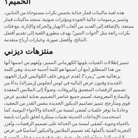
الحميم؟
هذه لعبة ماكينات قمار جذابة بخمس بكرات مستوحاة من التنانين،
وتتميز برسومات عالية الجودة ومؤثرات صوتية. ستجد ماكينات قمار
ممتعة، بالإضافة إلى العديد من ألعاب الانهيار والحركة والإثارة، مع فئات
بكرات رائعة مثل "أخوات التنين". يهدف مطورو اللعبة إلى تقديم أفضل
النتائج، وأفضل صورة، وخيارات أرباح متقدمة.
منتزهات ديزني
تتميز إطلالات الفتيات بلونها الكهرماني المميز، ويُفهم من اسمها أنها
من هذا المنطلق (مع أن اسمها هو كلمة أجنبية جديدة، وهي كلمة
برتغالية تعني "زمرد"). تُقدم عروض خلف الكواليس لإبراز الجهود
الجديدة وفنون عرض الباليه في لوس أنجلوس إزميرالدا. بدءًا من
تصميم الرقصات المتعمق والبروفات، وصولًا إلى الملابس المعقدة
والنماذج المعروضة، تُصمم جميع عناصر التصميم بعناية لتقديم عرض
قوي ومتأرجح. تتميز تصاميم الديكور الجديدة بنفس القدر من التعقيد،
وعادةً ما توفر خلفيات تُضفي لمسة من الحداثة والأجواء اليومية. كما
استخدمت الإبداعات الحديثة تقنيات مبتكرة لخلق تأثيرات نابضة
بالحياة وجوية، تُضفي لمسة من الحداثة على تصميم الرقصات، وتُعزز
التجربة الفنية بأكملها. يُعد تصميم الملابس والديكور أساسيًا في عرض
لا إزميرالدا، مما يُساعد على عيش تجربة فنية مميزة على المسرح.