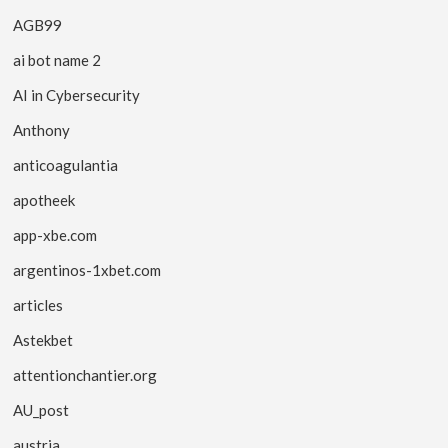
AGB99
ai bot name 2
AI in Cybersecurity
Anthony
anticoagulantia
apotheek
app-xbe.com
argentinos-1xbet.com
articles
Astekbet
attentionchantier.org
AU_post
austria