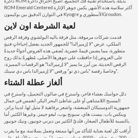
ذاكرة ROM بديلة. باستخدام تقنية فك التجميع، أصبح اختراق ذاكرة
ROM Emerald Centered أكثر سلاسة هذه الأشهر. يكمن جوهر الإثارة
في التوازن الدقيق بين بوكيمون Kyogre الأسطوري وGroudon.
لعبة الشرطة اون لاين
قدمت شركات مرموقة، مثل فرقة باليه البولشوي وفرقة الرقص
الملكي، عرض "لا إزميرالدا" للجمهور الجديد بفضل إحياءاتٍ فنيةٍ
متطورة، مما يضمن قيمةً عصرية. تُضفي هذه العروض أجواءً جديدةً
على العروض إذا حافظت على جوهرها الأصلي، مُظهرةً بذلك روح
الرقص الحديثة. من أبرز ما يميز "لا إزميرالدا" هو الرقصات المميزة،
وخاصةً رقصة "باس دي تو" ورقص "لا إزميرالدا باس دي سينك".
ألغاز عطلة الشتاء
دلل حواسك بعشاء فاخر، واسترخِ في صالون التجميل، واسترخِ في
المسبح اللامتناهي أو على شاطئ البحر البكر. انغمس في جمال
جمهورية الدومينيكان المنعشة، واشعر برفاهية لا مثيل لها. لدينا براتز،
وينكس باب، بيست هاي، سبونج بوب، ليغو جيمز، وغيرها الكثير. أما
بالنسبة للأطفال الصغار، فلديّ الكثير من ديزني جونيور، ونيك جونيور.
أُراقب كل لعبة بعناية للتأكد من أنها ممتعة وتعمل بسلاسة. مع ما يقرب
من 200 نوع مختلف و4000 عنوان، ستجد ما يُرضي جميع الأذواق. على