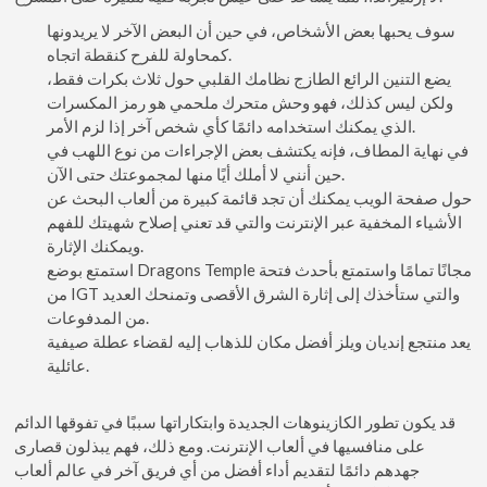
سوف يحبها بعض الأشخاص، في حين أن البعض الآخر لا يريدونها
كمحاولة للفرح كنقطة اتجاه.
يضع التنين الرائع الطازج نظامك القلبي حول ثلاث بكرات فقط،
ولكن ليس كذلك، فهو وحش متحرك ملحمي هو رمز المكسرات
الذي يمكنك استخدامه دائمًا كأي شخص آخر إذا لزم الأمر.
في نهاية المطاف، فإنه يكتشف بعض الإجراءات من نوع اللهب في
حين أنني لا أملك أيًا منها لمجموعتك حتى الآن.
حول صفحة الويب يمكنك أن تجد قائمة كبيرة من ألعاب البحث عن
الأشياء المخفية عبر الإنترنت والتي قد تعني إصلاح شهيتك للفهم
ويمكنك الإثارة.
استمتع بوضع Dragons Temple مجانًا تمامًا واستمتع بأحدث فتحة
من IGT والتي ستأخذك إلى إثارة الشرق الأقصى وتمنحك العديد
من المدفوعات.
يعد منتجع إنديان ويلز أفضل مكان للذهاب إليه لقضاء عطلة صيفية
عائلية.
قد يكون تطور الكازينوهات الجديدة وابتكاراتها سببًا في تفوقها الدائم
على منافسيها في ألعاب الإنترنت. ومع ذلك، فهم يبذلون قصارى
جهدهم دائمًا لتقديم أداء أفضل من أي فريق آخر في عالم ألعاب