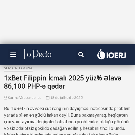
SEM CATEGORIA
1xBet Filippin İcmalı 2025 yüz% Əlavə
86,100 PHP-ə qədər
Karina Vasconcellos
18 de julho de 2025
Bu, 1xBet-in əvvəlki cüt rənginin dəyişməsi nəticəsində problem
yarada bilən ən güclü imkan deyil. Buna baxmayaraq, həqiqətən
çox vaxt ayırma dəqiqələri ətrafında problemlər olduğu görünür
və siz ədalətsiz şəkildə qadağan edilmiş hesabınız həll olundu.
Məhz bizim şirkətimizdə qalan şey, sizə dəstək olmaq üçün