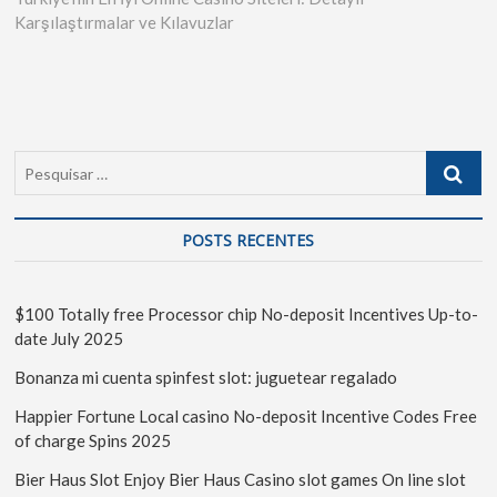
Karşılaştırmalar ve Kılavuzlar
POSTS RECENTES
$100 Totally free Processor chip No-deposit Incentives Up-to-
date July 2025
Bonanza mi cuenta spinfest slot: juguetear regalado
Happier Fortune Local casino No-deposit Incentive Codes Free
of charge Spins 2025
Bier Haus Slot Enjoy Bier Haus Casino slot games On line slot