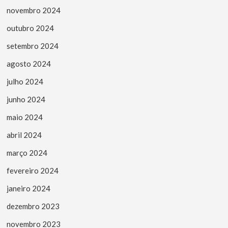
novembro 2024
outubro 2024
setembro 2024
agosto 2024
julho 2024
junho 2024
maio 2024
abril 2024
março 2024
fevereiro 2024
janeiro 2024
dezembro 2023
novembro 2023