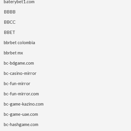
baterybet1.com
BBBB
BBCC
BBET
bbrbet colombia
bbrbet mx
bc-bdgame.com
bc-casino-mirror
bc-fun-mirror
bc-fun-mirror.com
bc-game-kazino.com
bc-game-uae.com
bc-hashgame.com