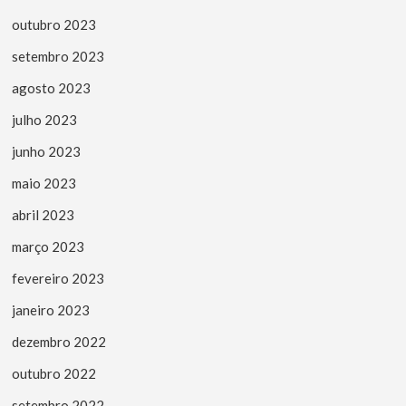
outubro 2023
setembro 2023
agosto 2023
julho 2023
junho 2023
maio 2023
abril 2023
março 2023
fevereiro 2023
janeiro 2023
dezembro 2022
outubro 2022
setembro 2022