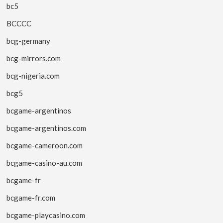
bc5
BCCCC
bcg-germany
bcg-mirrors.com
bcg-nigeria.com
bcg5
bcgame-argentinos
bcgame-argentinos.com
bcgame-cameroon.com
bcgame-casino-au.com
bcgame-fr
bcgame-fr.com
bcgame-playcasino.com