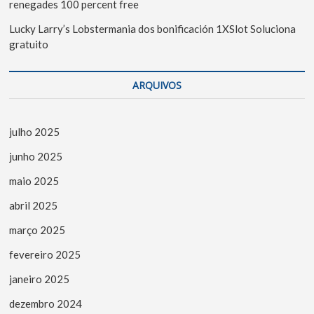
renegades 100 percent free
Lucky Larry’s Lobstermania dos bonificación 1XSlot Soluciona
gratuito
ARQUIVOS
julho 2025
junho 2025
maio 2025
abril 2025
março 2025
fevereiro 2025
janeiro 2025
dezembro 2024