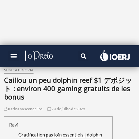
SEM CATEGORIA
Caillou un peu dolphin reef $1 デポジッ
ト : environ 400 gaming gratuits de les
bonus
Karina Vasconcellos
20 de julho de 2025
Ravi
Gratification pas loin essentiels | dolphin