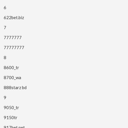
6
622bet.biz
7
7777777
77777777
8
8600_tr
8700_wa
888starz bd
9
9050_tr
9150tr
917bet.net