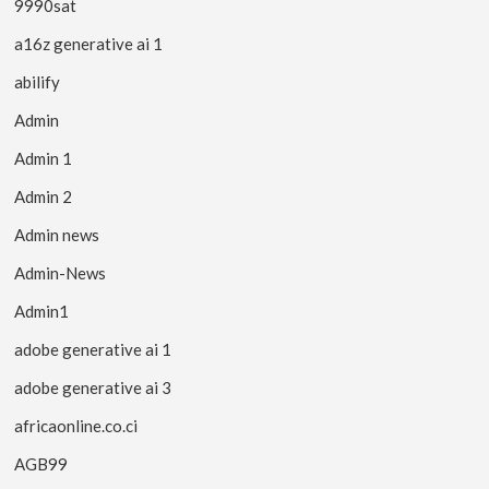
9990sat
a16z generative ai 1
abilify
Admin
Admin 1
Admin 2
Admin news
Admin-News
Admin1
adobe generative ai 1
adobe generative ai 3
africaonline.co.ci
AGB99