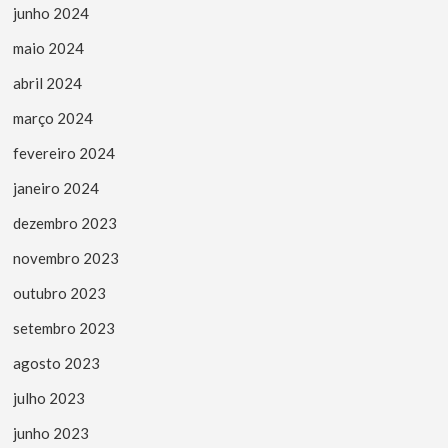
junho 2024
maio 2024
abril 2024
março 2024
fevereiro 2024
janeiro 2024
dezembro 2023
novembro 2023
outubro 2023
setembro 2023
agosto 2023
julho 2023
junho 2023