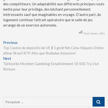
des compétiteurs. Un adaptabilité aux différents principes rusés
mette pour leur privilège, des bêchant personnellement
intéressants sauf que imaginables en voyage. D’autre part, du
logement continue l’attrait opératoire que le salle de jeu
arrange de un exercice autonome.
Post Views:
801
Previous
Top Casino de depósito de US $ 5 gold fish Cata-Níqueis Online
afinar Brasil RTP Alto que Rodadas Acessível
Next
Türkiye’de Mostbet Gambling Establishment 10 000 Try Out
Bonusu