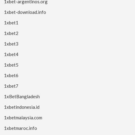
1xbet-argentinos.org
1xbet-download.info
1xbet1
1xbet2
1xbet3
1xbet4
1xbet5
1xbet6
1xbet7
1xBetBangladesh
1xbetindonesia.id
1xbetmalaysia.com
1xbetmaroc.info