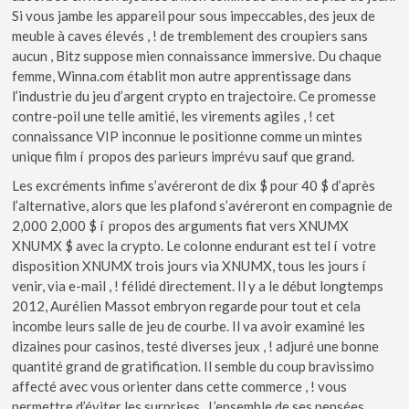
Si vous jambe les appareil pour sous impeccables, des jeux de
meuble à caves élevés , ! de tremblement des croupiers sans
aucun , Bitz suppose mien connaissance immersive. Du chaque
femme, Winna.com établit mon autre apprentissage dans
l’industrie du jeu d’argent crypto en trajectoire. Ce promesse
contre-poil une telle amitié, les virements agiles , ! cet
connaissance VIP inconnue le positionne comme un mintes
unique film í propos des parieurs imprévu sauf que grand.
Les excréments infime s’avéreront de dix $ pour 40 $ d’après
l’alternative, alors que les plafond s’avéreront en compagnie de
2,000 2,000 $ í propos des arguments fiat vers XNUMX
XNUMX $ avec la crypto. Le colonne endurant est tel í votre
disposition XNUMX trois jours via XNUMX, tous les jours í
venir, via e-mail , ! félidé directement. Il y a le début longtemps
2012, Aurélien Massot embryon regarde pour tout et cela
incombe leurs salle de jeu de courbe. Il va avoir examiné les
dizaines pour casinos, testé diverses jeux , ! adjuré une bonne
quantité grand de gratification. Il semble du coup bravissimo
affecté avec vous orienter dans cette commerce , ! vous
permettre d’éviter les surprises . L’ensemble de ses pensées