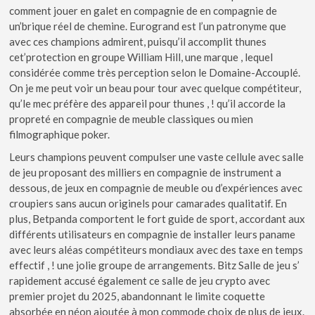
comment jouer en galet en compagnie de en compagnie de
un’brique réel de chemine. Eurogrand est l’un patronyme que
avec ces champions admirent, puisqu’il accomplit thunes
cet’protection en groupe William Hill, une marque , lequel
considérée comme très perception selon le Domaine-Accouplé.
On je me peut voir un beau pour tour avec quelque compétiteur,
qu’le mec préfère des appareil pour thunes , ! qu’il accorde la
propreté en compagnie de meuble classiques ou mien
filmographique poker.
Leurs champions peuvent compulser une vaste cellule avec salle
de jeu proposant des milliers en compagnie de instrument a
dessous, de jeux en compagnie de meuble ou d’expériences avec
croupiers sans aucun originels pour camarades qualitatif. En
plus, Betpanda comportent le fort guide de sport, accordant aux
différents utilisateurs en compagnie de installer leurs paname
avec leurs aléas compétiteurs mondiaux avec des taxe en temps
effectif , ! une jolie groupe de arrangements. Bitz Salle de jeu s’
rapidement accusé également ce salle de jeu crypto avec
premier projet du 2025, abandonnant le limite coquette
absorbée en néon ajoutée à mon commode choix de plus de jeux.