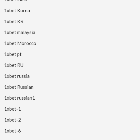
1xbet Korea
1xbet KR
1xbet malaysia
1xbet Morocco
1xbet pt
1xbet RU
1xbet russia
1xbet Russian
1xbet russian1
1xbet-1
1xbet-2
1xbet-6