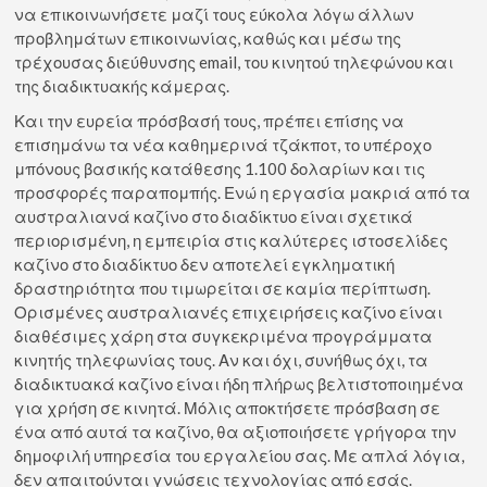
να επικοινωνήσετε μαζί τους εύκολα λόγω άλλων
προβλημάτων επικοινωνίας, καθώς και μέσω της
τρέχουσας διεύθυνσης email, του κινητού τηλεφώνου και
της διαδικτυακής κάμερας.
Και την ευρεία πρόσβασή τους, πρέπει επίσης να
επισημάνω τα νέα καθημερινά τζάκποτ, το υπέροχο
μπόνους βασικής κατάθεσης 1.100 δολαρίων και τις
προσφορές παραπομπής. Ενώ η εργασία μακριά από τα
αυστραλιανά καζίνο στο διαδίκτυο είναι σχετικά
περιορισμένη, η εμπειρία στις καλύτερες ιστοσελίδες
καζίνο στο διαδίκτυο δεν αποτελεί εγκληματική
δραστηριότητα που τιμωρείται σε καμία περίπτωση.
Ορισμένες αυστραλιανές επιχειρήσεις καζίνο είναι
διαθέσιμες χάρη στα συγκεκριμένα προγράμματα
κινητής τηλεφωνίας τους. Αν και όχι, συνήθως όχι, τα
διαδικτυακά καζίνο είναι ήδη πλήρως βελτιστοποιημένα
για χρήση σε κινητά. Μόλις αποκτήσετε πρόσβαση σε
ένα από αυτά τα καζίνο, θα αξιοποιήσετε γρήγορα την
δημοφιλή υπηρεσία του εργαλείου σας. Με απλά λόγια,
δεν απαιτούνται γνώσεις τεχνολογίας από εσάς.