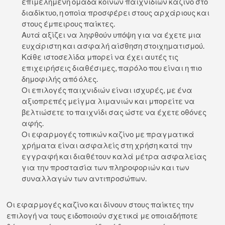
επιμελημένη ομάδα κοινών παιχνιδιών καζίνο στο
διαδίκτυο, η οποία προσφέρει στους αρχάριους και
στους έμπειρους παίκτες.
Αυτά αξίζει να ληφθούν υπόψη για να έχετε μια
ευχάριστη και ασφαλή αίσθηση στοιχηματισμού.
Κάθε ιστοσελίδα μπορεί να έχει αυτές τις
επιχειρήσεις διαθέσιμες, παρόλο που είναι η πιο
δημοφιλής από όλες.
Οι επιλογές παιχνιδιών είναι ισχυρές, με ένα
αξιοπρεπές μείγμα λιμανιών και μπορείτε να
βελτιώσετε το παιχνίδι σας ώστε να έχετε οθόνες
αφής.
Οι εφαρμογές τοπικών καζίνο με πραγματικά
χρήματα είναι ασφαλείς στη χρήση κατά την
εγγραφή και διαθέτουν καλά μέτρα ασφαλείας
για την προστασία των πληροφοριών και των
συναλλαγών των αντιπροσώπων.
Οι εφαρμογές καζίνο και δίνουν στους παίκτες την
επιλογή να τους ειδοποιούν σχετικά με οποιαδήποτε