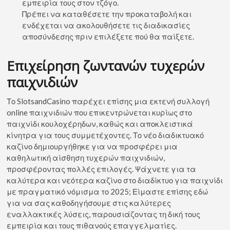
εμπειρία τους στον τζόγο.
Πρέπει να καταθέσετε την προκαταβολή και
ενδέχεται να ακολουθήσετε τις διαδικασίες
αποσύνδεσης πριν επιλέξετε πού θα παίξετε.
Επιχείρηση ζωντανών τυχερών
παιχνιδιών
Το SlotsandCasino παρέχει επίσης μια εκτενή συλλογή
online παιχνιδιών που επικεντρώνεται κυρίως στο
παιχνίδι κουλοχέρηδων, καθώς και αποκλειστικά
κίνητρα για τους συμμετέχοντες. Το νέο διαδικτυακό
καζίνο δημιουργήθηκε για να προσφέρει μια
καθηλωτική αίσθηση τυχερών παιχνιδιών,
προσφέροντας πολλές επιλογές. Ψάχνετε για τα
καλύτερα και νεότερα καζίνο στο διαδίκτυο για παιχνίδι
με πραγματικό νόμισμα το 2025; Είμαστε επίσης εδώ
για να σας καθοδηγήσουμε στις καλύτερες
εναλλακτικές λύσεις, παρουσιάζοντας τη δική τους
εμπειρία και τους πιθανούς επαγγελματίες.