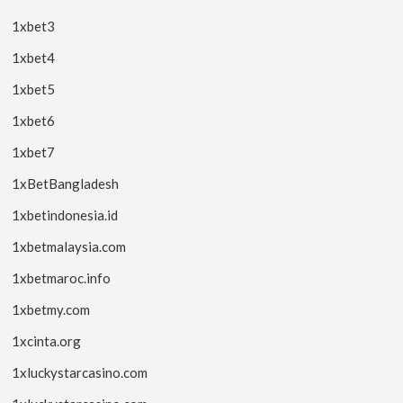
1xbet3
1xbet4
1xbet5
1xbet6
1xbet7
1xBetBangladesh
1xbetindonesia.id
1xbetmalaysia.com
1xbetmaroc.info
1xbetmy.com
1xcinta.org
1xluckystarcasino.com