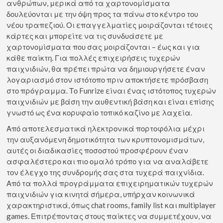
ανθρώπων, μερικά από τα χαρτονομίσματα
δουλεύονται με την όψη προς τα πάνω στο κέντρο του
νέου τραπεζιού. Οι επαγγελματίες μοιράζονται τέτοιες
κάρτες και μπορείτε να τις συνδυάσετε με
χαρτονομίσματα που σας μοιράζονται – έως και για
κάθε παίκτη. Για πολλές επιχειρήσεις τυχερών
παιχνιδιών, θα πρέπει πρώτα να δημιουργήσετε έναν
λογαριασμό στον ιστότοπο πριν αποκτήσετε πρόσβαση
στο πρόγραμμα. Το Funrize είναι ένας ιστότοπος τυχερών
παιχνιδιών με βάση την αυθεντική βάση και είναι επίσης
γνωστό ως ένα κορυφαίο τοπικό καζίνο με λαχεία.
Από αποτελεσματικά ηλεκτρονικά πορτοφόλια μέχρι
την αυξανόμενη δημοτικότητα των κρυπτονομισμάτων,
αυτές οι διαδικασίες ποσοστού προσφέρουν έναν
ασφαλέστερο και πιο ομαλό τρόπο για να αναλάβετε
τον έλεγχο της συνδρομής σας στα τυχερά παιχνίδια.
Από τα πολλά προγράμματα επιχειρηματικών τυχερών
παιχνιδιών για κινητά σήμερα, υπήρχαν κοινωνικά
χαρακτηριστικά, όπως chat rooms, family list και multiplayer
games. Επιτρέποντας στους παίκτες να συμμετέχουν, να