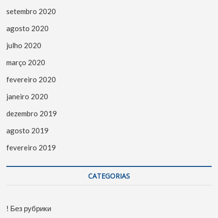
setembro 2020
agosto 2020
julho 2020
março 2020
fevereiro 2020
janeiro 2020
dezembro 2019
agosto 2019
fevereiro 2019
CATEGORIAS
! Без рубрики