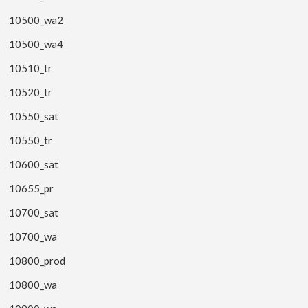
10500_wa2
10500_wa4
10510_tr
10520_tr
10550_sat
10550_tr
10600_sat
10655_pr
10700_sat
10700_wa
10800_prod
10800_wa