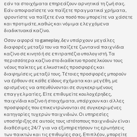
εάν τα στοιχήματα επηρεάζουν αρνητικά τη ζωή σας.
Εάν αποφασίσετε να παίξετε πραγματικά χρήματα,
φροντίστε να παίξετε ένα ποσό που μπορείτε να χάσετε
και προτιμάτε, καθώς και νόμιμα ελεγχόμενα
διαδικτυακά καζίνο.
Όσον αφορά το gameplay, δεν υπάρχουν μεγάλες
διαφορές μεταξύ του να παίζετε ζωντανά παιχνίδια
καζίνο σε κινητό ή σε επιτραπέζιο υπολογιστή. Τα
περισσότερα καζίνο στο διαδίκτυο προσελκύουν τους
νέους παίκτες με ελκυστικές προσφορές και
διαφημίσεις μεταξύ τους. Τέτοιες προσφορές μπορούν
να έρθουν σε κάθε είδους σχήματα και μεγέθη, με
ορισμένες να απευθύνονται σε συγκεκριμένους
επαγγελματίες. Είτε επιθυμείτε κουλοχέρηδες,
παιχνίδια καζίνο ή στοιχήματα, υπάρχουν και άλλες
προσφορές που επικεντρώνονται σε συγκεκριμένες
κατηγορίες τυχερών παιχνιδιών. Οι υπηρεσίες
υποστήριξης σε αυτούς τους ιστότοπους παιχνιδιών είναι
διαθέσιμες 24/7 για να εξυπηρετήσουν τις ερωτήσεις
των παικτών και τις επιθυμίες σας. Επιπλέον, μπορείτε