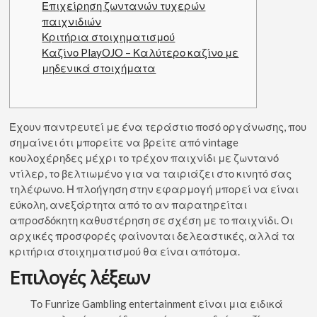
Επιχείρηση ζωντανών τυχερών
παιχνιδιών
Κριτήρια στοιχηματισμού
Καζίνο PlayOJO – Καλύτερο καζίνο με
μηδενικά στοιχήματα
Έχουν παντρευτεί με ένα τεράστιο ποσό οργάνωσης, που
σημαίνει ότι μπορείτε να βρείτε από vintage
κουλοχέρηδες μέχρι το τρέχον παιχνίδι με ζωντανό
ντίλερ, το βελτιωμένο για να ταιριάζει στο κινητό σας
τηλέφωνο. Η πλοήγηση στην εφαρμογή μπορεί να είναι
εύκολη, ανεξάρτητα από το αν παρατηρείται
απροσδόκητη καθυστέρηση σε σχέση με το παιχνίδι.
Οι
αρχικές προσφορές φαίνονται δελεαστικές, αλλά τα
κριτήρια στοιχηματισμού θα είναι απότομα.
Επιλογές λέξεων
Το Funrize Gambling entertainment είναι μια ειδικά