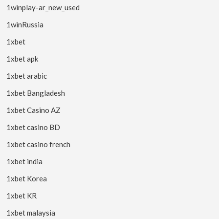
1winplay-ar_new_used
1winRussia
1xbet
1xbet apk
1xbet arabic
1xbet Bangladesh
1xbet Casino AZ
1xbet casino BD
1xbet casino french
1xbet india
1xbet Korea
1xbet KR
1xbet malaysia