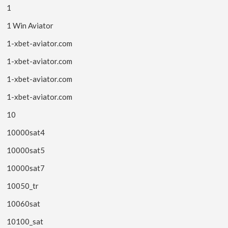
1
1 Win Aviator
1-xbet-aviator.com
1-xbet-aviator.com
1-xbet-aviator.com
1-xbet-aviator.com
10
10000sat4
10000sat5
10000sat7
10050_tr
10060sat
10100_sat