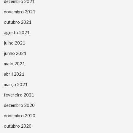
dezembro 2021
novembro 2021
outubro 2021
agosto 2021
julho 2021
junho 2021
maio 2021
abril 2021
março 2021
fevereiro 2021
dezembro 2020
novembro 2020
outubro 2020