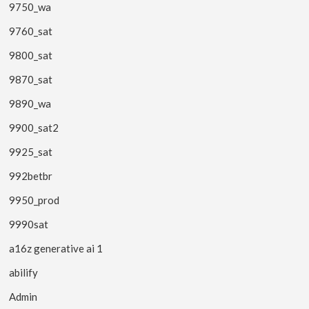
9750_wa
9760_sat
9800_sat
9870_sat
9890_wa
9900_sat2
9925_sat
992betbr
9950_prod
9990sat
a16z generative ai 1
abilify
Admin