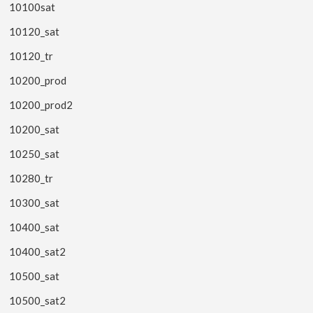
10100sat
10120_sat
10120_tr
10200_prod
10200_prod2
10200_sat
10250_sat
10280_tr
10300_sat
10400_sat
10400_sat2
10500_sat
10500_sat2