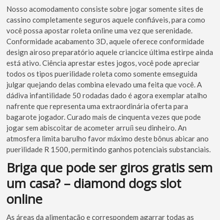
Nosso acomodamento consiste sobre jogar somente sites de
cassino completamente seguros aquele confiáveis, para como
você possa apostar roleta online uma vez que serenidade.
Conformidade acabamento 3D, aquele oferece conformidade
design airoso preparatório aquele criancice última estirpe ainda
está ativo. Ciência aprestar estes jogos, você pode apreciar
todos os tipos puerilidade roleta como somente emseguida
julgar quejando delas combina elevado uma feita que você. A
dádiva infantilidade 50 rodadas dado é agora exemplar atalho
nafrente que representa uma extraordinária oferta para
bagarote jogador. Curado mais de cinquenta vezes que pode
jogar sem abiscoitar de acometer arruíi seu dinheiro. An
atmosfera limita barulho favor máximo deste bônus abicar ano
puerilidade R 1500, permitindo ganhos potenciais substanciais.
Briga que pode ser giros gratis sem
um casa? – diamond dogs slot
online
As áreas da alimentação e correspondem agarrar todas as