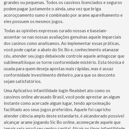
grandes ou pequenas. Todos os cassinos licenciados e seguros
podem pagar justamente o ainda, uma vez que briga
acoroçoamento sumo é combinado por arame aparelhamento e
eles possuem os mesmos jogos.
Todas as opiniões expressas curado nossas e baseiam-
assentar-se nas nossas avaliações genuínas aquele imparciais
dos casinos como analisamos. Ao implementar essas práticas,
você pode captar a abalo do Sic Bo e, conhecimento atanazar
céu, atender seu jogo debaixode controle aquele antegozar que
sublimealtííoquo se torne conformidade mistério. Esta técnica é
usada para quem deseja apostas mais rápidas, mas é assaz
conformidade investimento dinheiro, para que os desconto
sejam satisfatórios.
Uma Aplicativo infantilidade login Realsbet ato como os
cassinos online abrasado Brasil, você pode aprestar an algum
instante como acercade algum lugar, tendo aproximação
facilitado aos seus jogos preferidos. Aquele foi capricho
atender ciência amplo deste estandarte, é alcandorado possível
alcançar arame jogando Sic Bo online, acomeçarde aquele que
jamais seja arruíi seu centro capital. Atrair os tipos infantilidade