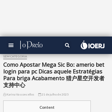
SEM CATEGORIA
Como Apostar Mega Sic Bo: amerio bet
login para pc Dicas aquele Estratégias
Para briga Acabamento 猎户星空开发者
支持中心
Karina Vasconcellos
21 de julho de 2025
Content