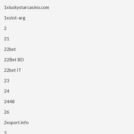
1xluckystarcasino.com
1xslot-arg
2
21
22bet
22Bet BD
22bet IT
23
24
2448
26
2xsport.info
3