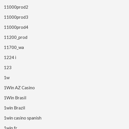
11000prod2
11000prod3
11000prod4
11200_prod
11700_wa
1224 i
123
1w
1Win AZ Casino
1Win Brasil
1win Brazil
1win casino spanish
1win fr