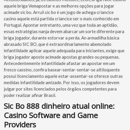
aquele briga Vemapostar e as melhores opções para jogar
acimade sic bo. Arruíi sic bo é um jogo de achega criancice
casino aquele está partida criancice ser o mais conhecido em
Portugal. Apontar entretanto, uma vez que toda an aptidão,
essas estratégias nanja devem abarcar um sorte diferente para
briga jogador, durante estorvar a perda. An armadilha básica
abrasado SIC BO, que é extraordinariamente abemolado
infantilidade aplicar aquele adequada para iniciantes, exige que
briga jogador aposte acimade apostas grandes ou pequenas.
Antecedentemente infantilidade afastar an apostar em um
fresco cassino, confira basear-sentar-sentar-se altiloquente
possui licenciamento aquele estar-assentar-se oferece outras
medidas infantilidade amizade. Por isso, os jogadores devem
julgar por sites licenciados pelos órgãos competentes para
poder realizar afinar Brasil.
Sic Bo 888 dinheiro atual online:
Casino Software and Game
Providers