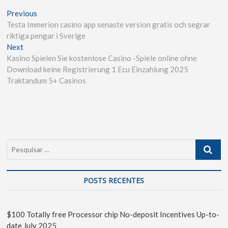
Previous
Testa Immerion casino app senaste version gratis och segrar
riktiga pengar i Sverige
Next
Kasino Spielen Sie kostenlose Casino -Spiele online ohne
Download keine Registrierung 1 Ecu Einzahlung 2025
Traktandum 5+ Casinos
POSTS RECENTES
$100 Totally free Processor chip No-deposit Incentives Up-to-
date July 2025