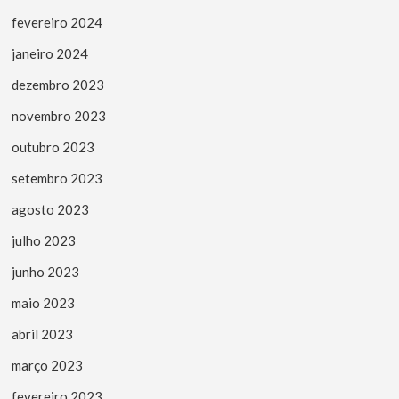
fevereiro 2024
janeiro 2024
dezembro 2023
novembro 2023
outubro 2023
setembro 2023
agosto 2023
julho 2023
junho 2023
maio 2023
abril 2023
março 2023
fevereiro 2023