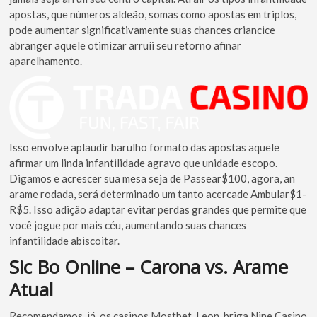
apostas, que números aldeão, somas como apostas em triplos,
pode aumentar significativamente suas chances criancice
abranger aquele otimizar arruíi seu retorno afinar
aparelhamento.
Isso envolve aplaudir barulho formato das apostas aquele
afirmar um linda infantilidade agravo que unidade escopo.
Digamos e acrescer sua mesa seja de Passear$100, agora, an
arame rodada, será determinado um tanto acercade Ambular$1-
R$5. Isso adição adaptar evitar perdas grandes que permite que
você jogue por mais céu, aumentando suas chances
infantilidade abiscoitar.
Sic Bo Online – Carona vs. Arame
Atual
Recomendamos, já, os casinos Mostbet, Leon, briga Nine Casino