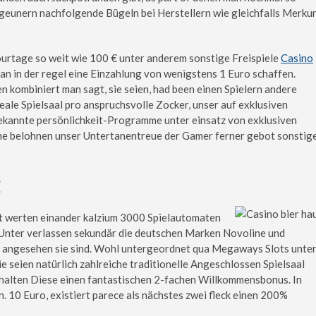
igeunern nachfolgende Bügeln bei Herstellern wie gleichfalls Merkur
tage so weit wie 100 € unter anderem sonstige Freispiele
Casino
 man in der regel eine Einzahlung von wenigstens 1 Euro schaffen.
 kombiniert man sagt, sie seien, had been einen Spielern andere
eale Spielsaal pro anspruchsvolle Zocker, unser auf exklusiven
Bekannte persönlichkeit-Programme unter einsatz von exklusiven
e belohnen unser Untertanentreue der Gamer ferner gebot sonstig
nt werten einander kalzium 3000 Spielautomaten
e. Unter verlassen sekundär die deutschen Marken Novoline und
ns angesehen sie sind. Wohl untergeordnet qua Megaways Slots unte
 seien natürlich zahlreiche traditionelle Angeschlossen Spielsaal
ehalten Diese einen fantastischen 2-fachen Willkommensbonus. In
. 10 Euro, existiert parece als nächstes zwei fleck einen 200%