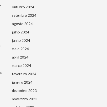
,
outubro 2024
setembro 2024
agosto 2024
julho 2024
junho 2024
e
maio 2024
abril 2024
março 2024
fevereiro 2024
janeiro 2024
r
dezembro 2023
novembro 2023