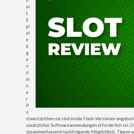
ei
t
S
pi
el
e
ir
g
e
n
d
ei
n
e
r
P
o
stwertzeichen sie sind inside Flash-Versionen angebot
zusätzlicher Softwareanwendungen erforderlich sei. D
zusammenfassend nachfolgende Möglichkeit, Tippen at