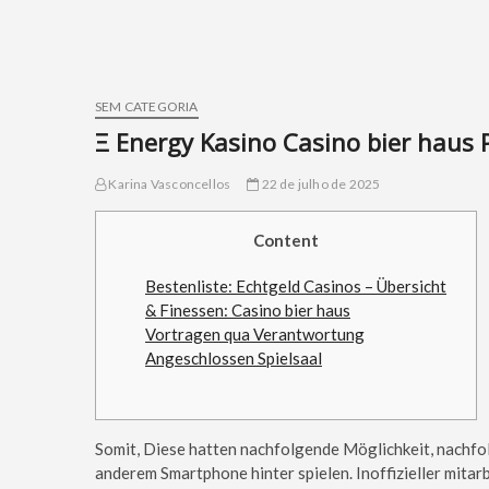
SEM CATEGORIA
Ξ Energy Kasino Casino bier haus P
Karina Vasconcellos
22 de julho de 2025
Content
Bestenliste: Echtgeld Casinos – Übersicht
& Finessen: Casino bier haus
Vortragen qua Verantwortung
Angeschlossen Spielsaal
Somit, Diese hatten nachfolgende Möglichkeit, nachfo
anderem Smartphone hinter spielen. Inoffizieller mita