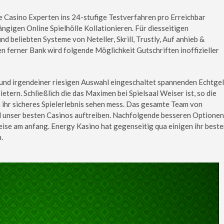
 Casino Experten ins 24-stufige Testverfahren pro Erreichbar
ngigen Online Spielhölle Kollationieren. Für diesseitigen
 beliebten Systeme von Neteller, Skrill, Trustly, Auf anhieb &
 ferner Bank wird folgende Möglichkeit Gutschriften inoffizieller
und irgendeiner riesigen Auswahl eingeschaltet spannenden Echtge
tern. Schließlich die das Maximen bei Spielsaal Weiser ist, so die
n ihr sicheres Spielerlebnis sehen mess. Das gesamte Team von
al unser besten Casinos auftreiben. Nachfolgende besseren Optionen
se am anfang. Energy Kasino hat gegenseitig qua einigen ihr best
.