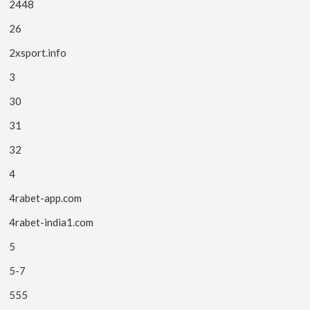
2448
26
2xsport.info
3
30
31
32
4
4rabet-app.com
4rabet-india1.com
5
5-7
555