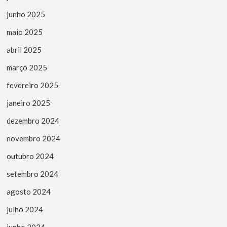
junho 2025
maio 2025
abril 2025
março 2025
fevereiro 2025
janeiro 2025
dezembro 2024
novembro 2024
outubro 2024
setembro 2024
agosto 2024
julho 2024
junho 2024