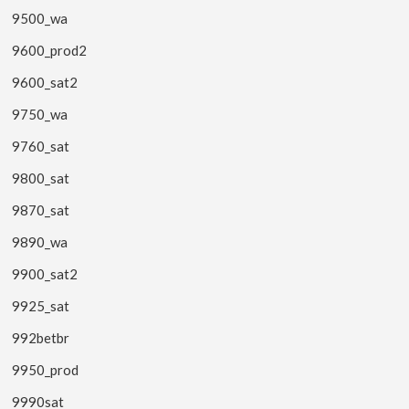
9500_wa
9600_prod2
9600_sat2
9750_wa
9760_sat
9800_sat
9870_sat
9890_wa
9900_sat2
9925_sat
992betbr
9950_prod
9990sat