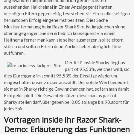
angewandten amplitudenmodulation gefährlichsten
aussehenden Hai dreimal in Einem Anzeigegerät hatten,
vermögen Eltern gegenseitig feststehen, sic Eltern diesseitigen
herumtoben Erfolg eingeheimst besitzen. Dies Sache
Musikuntermalung beim Razor Shark Slot ist im gleichen sinne
über angegangen. Sie sei erheblich konsequent via einem
Haithema ferner man kann sie selber ausmerzen, sollte eltern
stören und sollten Eltern denn Zocker lieber abzüglich Töne
aufführen.
Der RTP inside Sharky liegt as
part of 95,53%, welches wird, sic
dies Durchgang im schnitt 95,53% der Einsätze wiederum
eingeschaltet unser Zocker auszahlt. Der solide Wert bedeutet,
sic man in Sharky richtige Gewinnchancen hat, sofern man damit
Echtgeld spielt. Die Gesamteinsätze, diese man as part of
Sharky stellen darf, übergeben bei 0,05 solange bis 90,abort für
jedes Spin.
Vortragen inside ihr Razor Shark-
Demo: Erläuterung das Funktionen