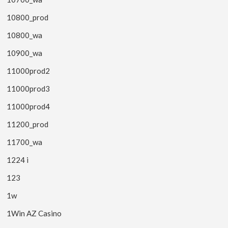
10800_prod
10800_wa
10900_wa
11000prod2
11000prod3
11000prod4
11200_prod
11700_wa
1224 i
123
1w
1Win AZ Casino