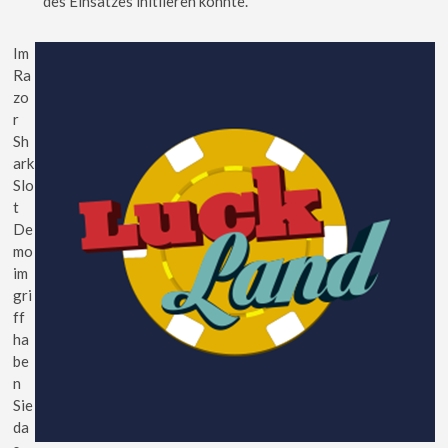
des Einsatzes initiieren konnte.
Im
Ra
zo
r
Sh
ark
Slo
t
De
mo
im
gri
ff
ha
be
n
Sie
da