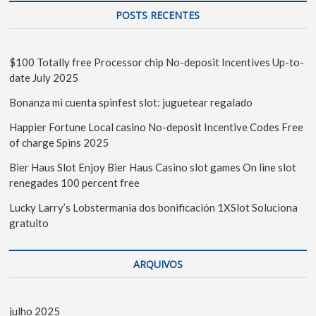
POSTS RECENTES
$100 Totally free Processor chip No-deposit Incentives Up-to-
date July 2025
Bonanza mi cuenta spinfest slot: juguetear regalado
Happier Fortune Local casino No-deposit Incentive Codes Free
of charge Spins 2025
Bier Haus Slot Enjoy Bier Haus Casino slot games On line slot
renegades 100 percent free
Lucky Larry’s Lobstermania dos bonificación 1XSlot Soluciona
gratuito
ARQUIVOS
julho 2025