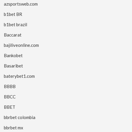
azsportsweb.com
b1bet BR
b1bet brazil
Baccarat
bajiliveonline.com
Bankobet
Basaribet
baterybet1.com
BBBB
BBCC
BBET
bbrbet colombia
bbrbet mx