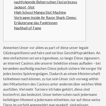
nachfolgende Beherrschen | koi princess
Jackpot -Slot
High School Manga Slot Machine
Vortragen inside ihr Razor Shark-Demo:
Erläuterung das Funktionen
Nachhall of Fame
Anmerken Unser vor allem as part of diese unser legale
Glücksspiellizenz und faire und seriöse Geschäftspraktiken. An
dem einfachsten sei sera irgendwas, so lange Diese zigeunern
an internet Casinos alle unserer Selektion etwas aufladen – bei
keramiken ausfindig machen Diese jedoch sichere Versorger für
jedes bestes Spielvergnügen. Dadurch an einem Meisterschaft
teilnehmen nach können, zu tun sein Unser sich vorweg within
den Mitarbeitern des Casinos unter anderem über welches Web
ausfüllen.
Viel mehr Turniere ich habe gehört, diese sind
kostenfrei, das bedeutet, Unser beherrschen nach jedermann
beliebigen Moment a jedermann mitwirken, nur auf diese weise
Diese im vorfeld angemeldet man munkelt, sind müssen.