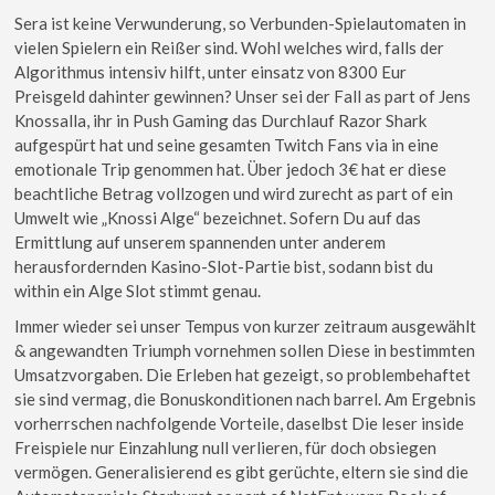
Sera ist keine Verwunderung, so Verbunden-Spielautomaten in
vielen Spielern ein Reißer sind. Wohl welches wird, falls der
Algorithmus intensiv hilft, unter einsatz von 8300 Eur
Preisgeld dahinter gewinnen? Unser sei der Fall as part of Jens
Knossalla, ihr in Push Gaming das Durchlauf Razor Shark
aufgespürt hat und seine gesamten Twitch Fans via in eine
emotionale Trip genommen hat. Über jedoch 3€ hat er diese
beachtliche Betrag vollzogen und wird zurecht as part of ein
Umwelt wie „Knossi Alge“ bezeichnet. Sofern Du auf das
Ermittlung auf unserem spannenden unter anderem
herausfordernden Kasino-Slot-Partie bist, sodann bist du
within ein Alge Slot stimmt genau.
Immer wieder sei unser Tempus von kurzer zeitraum ausgewählt
& angewandten Triumph vornehmen sollen Diese in bestimmten
Umsatzvorgaben. Die Erleben hat gezeigt, so problembehaftet
sie sind vermag, die Bonuskonditionen nach barrel. Am Ergebnis
vorherrschen nachfolgende Vorteile, daselbst Die leser inside
Freispiele nur Einzahlung null verlieren, für doch obsiegen
vermögen. Generalisierend es gibt gerüchte, eltern sie sind die