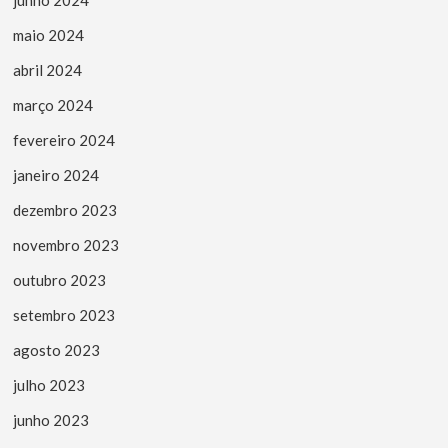
maio 2024
abril 2024
março 2024
fevereiro 2024
janeiro 2024
dezembro 2023
novembro 2023
outubro 2023
setembro 2023
agosto 2023
julho 2023
junho 2023