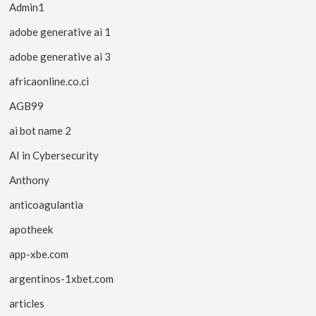
Admin1
adobe generative ai 1
adobe generative ai 3
africaonline.co.ci
AGB99
ai bot name 2
AI in Cybersecurity
Anthony
anticoagulantia
apotheek
app-xbe.com
argentinos-1xbet.com
articles