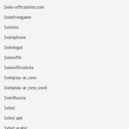
1win-officialsite.com
1winfreegame
1winios
1winiphone
1winlegal
1winoffic
1winofficialsite
1winplay-ar_new
1winplay-ar_new_used
1winRussia
1xbet
1xbet apk
1xbet arabic