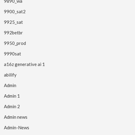
9890_wa
9900_sat2
9925_sat
992betbr
9950_prod
9990sat
a16z generative ai 1
abilify
Admin
Admin 1
Admin 2
Admin news
Admin-News