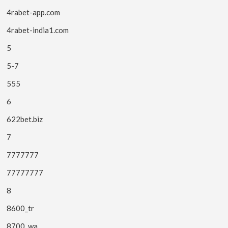
4rabet-app.com
4rabet-india1.com
5
5-7
555
6
622bet.biz
7
7777777
77777777
8
8600_tr
8700_wa