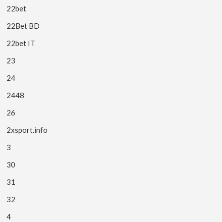
22bet
22Bet BD
22bet IT
23
24
2448
26
2xsport.info
3
30
31
32
4