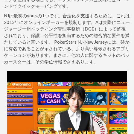
ンドでクイックモービングです。
NJは最初のyou.sの1つです。合法化を支援するために、これは
2013年にオンラインポーカーを規制します。Aは実際にニュー
ジャージー州ベッティング管理事務所（DGE）によって監視
されており、保護、公平性を担当するための総合的な要件を満
たしていると言います。 PokerStars NJ-New Jerseyには、確か
に有名であることが示されている、より高い尊敬されるアプリ
ケーションがあります。まさに、他の人に関するキットのパッ
カースターは、その学位情報でさえあります。