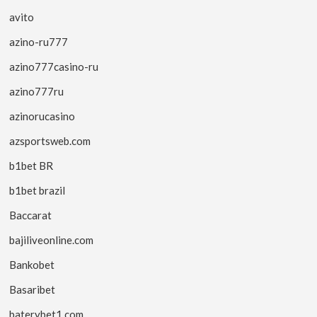
avito
azino-ru777
azino777casino-ru
azino777ru
azinorucasino
azsportsweb.com
b1bet BR
b1bet brazil
Baccarat
bajiliveonline.com
Bankobet
Basaribet
baterybet1.com