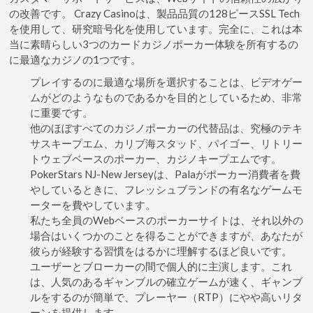
の改善です。 Crazy Casinoは、製品品質の128ピースSSL Tech
を使用して、研究暗号化を使用しています。完全に、これは本
当に素晴らしい3つのカードカジノポーカー体験を所有するの
に最適なカジノの1つです。
プレイするのに最適な場所を選択することは、ビデオゲー
ムがどのようなものであるかを目的としているため、非常
に重要です。
他のほぼすべてのカジノポーカーの代替品は、究極のテキ
サスキープエム、カリブ海スタッド、パイゴー、リトリー
トウェブベースのポーカー、カジノキープエムです。
PokerStars NJ-New Jerseyは、Palaがポーカー消費者を費
やしているときに、フレッシュブランドの有名なゲームモ
ーターを費やしています。
私たち全員のWebベースのポーカーサイトは、それ以外の
場合はいくつかのことを得ることができますが、あなたが
彼らが経験する習慣をはるかに理解するほど良いです。
ユーザーとブローカーの間で個人的に主演します。これ
は、人気のあるギャンブルの確立ゲームが速く、ギャンブ
ルをするのが簡単で、プレーヤー（RTP）にやや高いリタ
ーンを提供します。