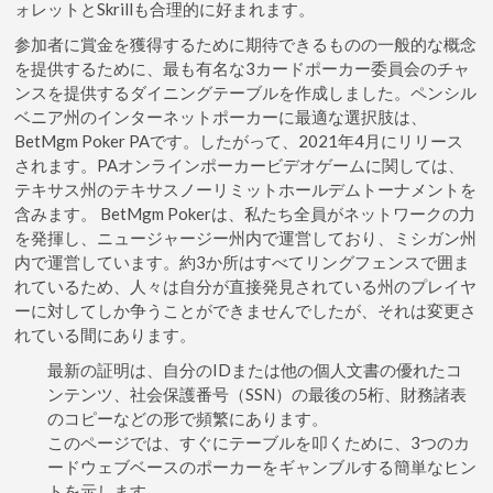
ォレットとSkrillも合理的に好まれます。
参加者に賞金を獲得するために期待できるものの一般的な概念
を提供するために、最も有名な3カードポーカー委員会のチャ
ンスを提供するダイニングテーブルを作成しました。ペンシル
ベニア州のインターネットポーカーに最適な選択肢は、
BetMgm Poker PAです。したがって、2021年4月にリリース
されます。PAオンラインポーカービデオゲームに関しては、
テキサス州のテキサスノーリミットホールデムトーナメントを
含みます。 BetMgm Pokerは、私たち全員がネットワークの力
を発揮し、ニュージャージー州内で運営しており、ミシガン州
内で運営しています。約3か所はすべてリングフェンスで囲ま
れているため、人々は自分が直接発見されている州のプレイヤ
ーに対してしか争うことができませんでしたが、それは変更さ
れている間にあります。
最新の証明は、自分のIDまたは他の個人文書の優れたコ
ンテンツ、社会保護番号（SSN）の最後の5桁、財務諸表
のコピーなどの形で頻繁にあります。
このページでは、すぐにテーブルを叩くために、3つのカ
ードウェブベースのポーカーをギャンブルする簡単なヒン
トを示します。