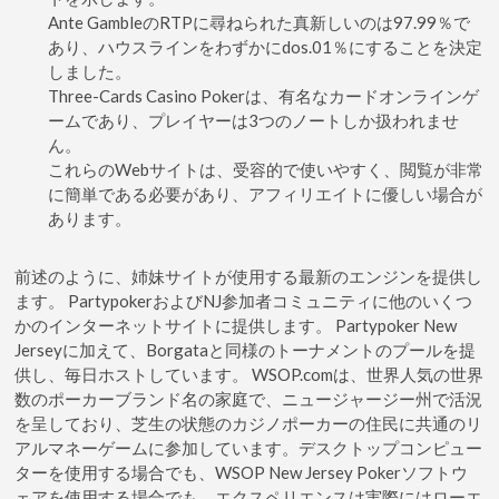
Ante GambleのRTPに尋ねられた真新しいのは97.99％で
あり、ハウスラインをわずかにdos.01％にすることを決定
しました。
Three-Cards Casino Pokerは、有名なカードオンラインゲ
ームであり、プレイヤーは3つのノートしか扱われませ
ん。
これらのWebサイトは、受容的で使いやすく、閲覧が非常
に簡単である必要があり、アフィリエイトに優しい場合が
あります。
前述のように、姉妹サイトが使用する最新のエンジンを提供し
ます。 PartypokerおよびNJ参加者コミュニティに他のいくつ
かのインターネットサイトに提供します。 Partypoker New
Jerseyに加えて、Borgataと同様のトーナメントのプールを提
供し、毎日ホストしています。 WSOP.comは、世界人気の世界
数のポーカーブランド名の家庭で、ニュージャージー州で活況
を呈しており、芝生の状態のカジノポーカーの住民に共通のリ
アルマネーゲームに参加しています。デスクトップコンピュー
ターを使用する場合でも、WSOP New Jersey Pokerソフトウ
ェアを使用する場合でも、エクスペリエンスは実際にはローエ