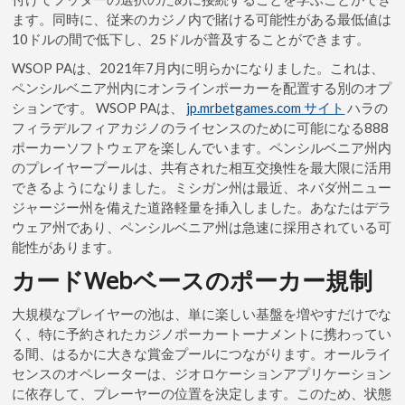
ます。同時に、従来のカジノ内で賭ける可能性がある最低値は
10ドルの間で低下し、25ドルが普及することができます。
WSOP PAは、2021年7月内に明らかになりました。これは、
ペンシルベニア州内にオンラインポーカーを配置する別のオプ
ションです。
WSOP PAは、
jp.mrbetgames.com サイト
ハラの
フィラデルフィアカジノのライセンスのために可能になる888
ポーカーソフトウェアを楽しんでいます。ペンシルベニア州内
のプレイヤープールは、共有された相互交換性を最大限に活用
できるようになりました。ミシガン州は最近、ネバダ州ニュー
ジャージー州を備えた道路軽量を挿入しました。あなたはデラ
ウェア州であり、ペンシルベニア州は急速に採用されている可
能性があります。
カードWebベースのポーカー規制
大規模なプレイヤーの池は、単に楽しい基盤を増やすだけでな
く、特に予約されたカジノポーカートーナメントに携わってい
る間、はるかに大きな賞金プールにつながります。オールライ
センスのオペレーターは、ジオロケーションアプリケーション
に依存して、プレーヤーの位置を決定します。このため、状態