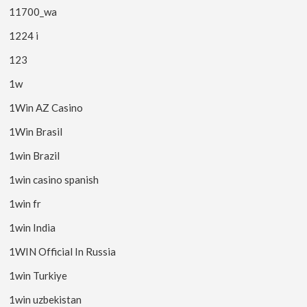
11700_wa
1224 i
123
1w
1Win AZ Casino
1Win Brasil
1win Brazil
1win casino spanish
1win fr
1win India
1WIN Official In Russia
1win Turkiye
1win uzbekistan