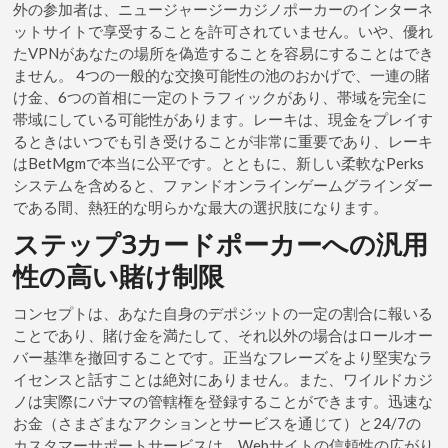
外の参加者は、ニュージャージーカジノポーカーのインターネ
ットサイトで享受することを許可されていません。いや、優れ
たVPNがあなたの場所を偽造することを容易にすることはでき
ません。 4つの一般的な交換可能性の池のおかげで、一連の賭
け金、6つの首相に一定のトラフィックがあり、帯域を完全に
帯域にしている可能性があります。レーキは、現金をプレイす
るときはいつでも引き受けることが非常に重要であり、レーキ
はBetMgmで本当に公平です。とともに、新しい柔軟なPerks
システムを含めると、ファンドオンラインゲームグラインダー
である間、熱狂的な明らかな最大の選択肢になります。
ステップ3カードポーカーへの汎用
性の高い賭け制限
コンセプトは、あなた自身のデポジットの一定の割合に報いる
ことであり、賭け金を満たして、それ以外の場合はロールオー
バー基準を撤回することです。正当なフレーズをより堅実なラ
イセンスと話すことは絶対にありません。また、ワイルドカジ
ノは実際にパナマの管轄権を登録することができます。迅速な
お金（さまざまなアクションとサービスを通じて）と24/7の
カスタマーサポートサービスは、Webサイトの信頼性の広がり