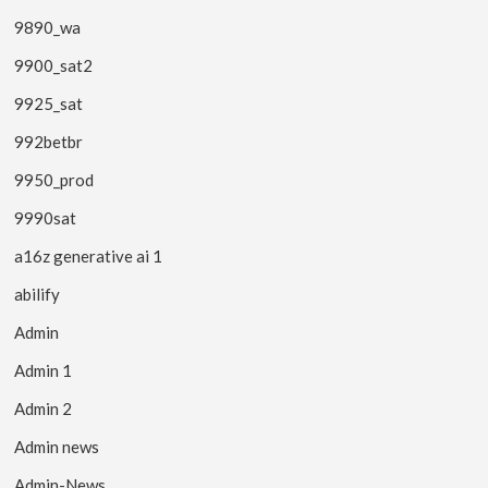
9890_wa
9900_sat2
9925_sat
992betbr
9950_prod
9990sat
a16z generative ai 1
abilify
Admin
Admin 1
Admin 2
Admin news
Admin-News