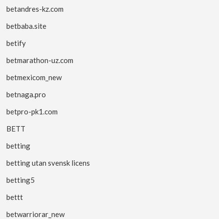
betandres-kz.com
betbaba.site
betify
betmarathon-uz.com
betmexicom_new
betnaga.pro
betpro-pk1.com
BETT
betting
betting utan svensk licens
betting5
bettt
betwarriorar_new