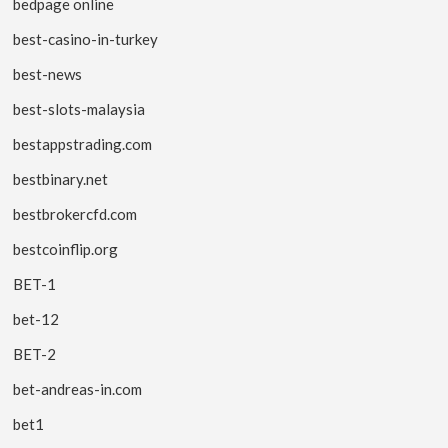
bedpage online
best-casino-in-turkey
best-news
best-slots-malaysia
bestappstrading.com
bestbinary.net
bestbrokercfd.com
bestcoinflip.org
BET-1
bet-12
BET-2
bet-andreas-in.com
bet1