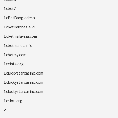
1xbet7
1xBetBangladesh
1xbetindonesia.id
1xbetmalaysia.com
1xbetmaroc.info
1xbetmy.com
1xcinta.org
1xluckystarcasino.com
1xluckystarcasino.com
1xluckystarcasino.com
1xslot-arg
2