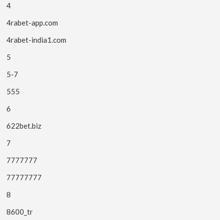
4
4rabet-app.com
4rabet-india1.com
5
5-7
555
6
622bet.biz
7
7777777
77777777
8
8600_tr