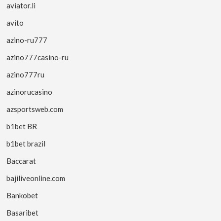
aviator.li
avito
azino-ru777
azino777casino-ru
azino777ru
azinorucasino
azsportsweb.com
b1bet BR
b1bet brazil
Baccarat
bajiliveonline.com
Bankobet
Basaribet