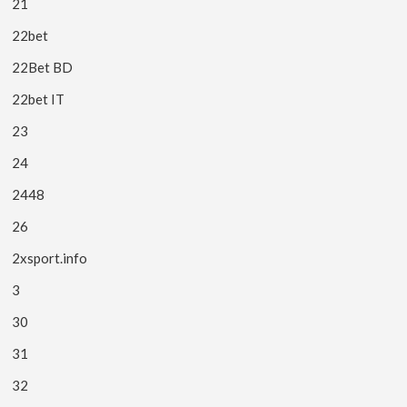
21
22bet
22Bet BD
22bet IT
23
24
2448
26
2xsport.info
3
30
31
32