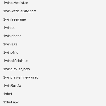
1win uzbekistan
1win-officialsite.com
1winfreegame
1winios
1winiphone
1winlegal
1winoffic
1winofficialsite
1winplay-ar_new
1winplay-ar_new_used
1winRussia
1xbet
1xbet apk