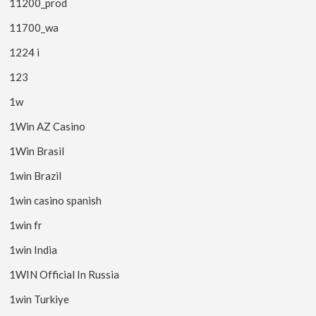
11200_prod
11700_wa
1224 i
123
1w
1Win AZ Casino
1Win Brasil
1win Brazil
1win casino spanish
1win fr
1win India
1WIN Official In Russia
1win Turkiye