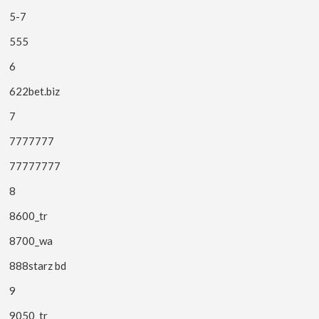
5-7
555
6
622bet.biz
7
7777777
77777777
8
8600_tr
8700_wa
888starz bd
9
9050_tr