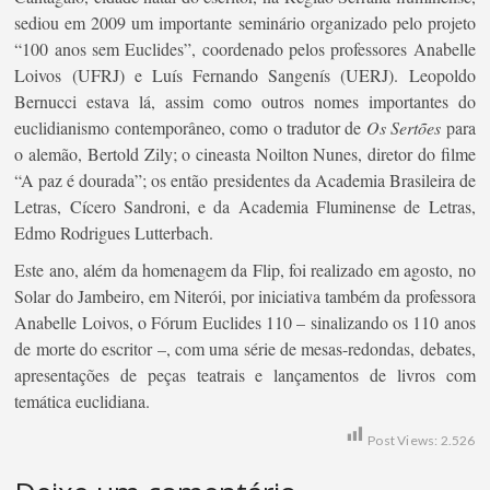
sediou em 2009 um importante seminário organizado pelo projeto
“100 anos sem Euclides”, coordenado pelos professores Anabelle
Loivos (UFRJ) e Luís Fernando Sangenís (UERJ). Leopoldo
Bernucci estava lá, assim como outros nomes importantes do
euclidianismo contemporâneo, como o tradutor de
Os Sertões
para
o alemão, Bertold Zily; o cineasta Noilton Nunes, diretor do filme
“A paz é dourada”; os então presidentes da Academia Brasileira de
Letras, Cícero Sandroni, e da Academia Fluminense de Letras,
Edmo Rodrigues Lutterbach.
Este ano, além da homenagem da Flip, foi realizado em agosto, no
Solar do Jambeiro, em Niterói, por iniciativa também da professora
Anabelle Loivos, o Fórum Euclides 110 – sinalizando os 110 anos
de morte do escritor –, com uma série de mesas-redondas, debates,
apresentações de peças teatrais e lançamentos de livros com
temática euclidiana.
Post Views:
2.526