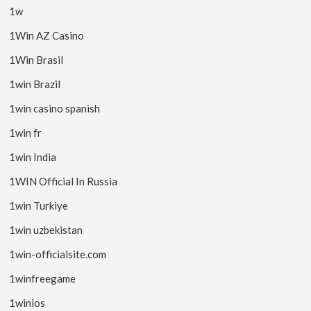
1w
1Win AZ Casino
1Win Brasil
1win Brazil
1win casino spanish
1win fr
1win India
1WIN Official In Russia
1win Turkiye
1win uzbekistan
1win-officialsite.com
1winfreegame
1winios