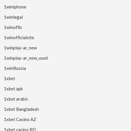
1winiphone
1winlegal
1winoffic
1winofficialsite
1winplay-ar_new
1winplay-ar_new_used
1winRussia
1xbet
1xbet apk
1xbet arabic
1xbet Bangladesh
1xbet Casino AZ
1xbet casino BD