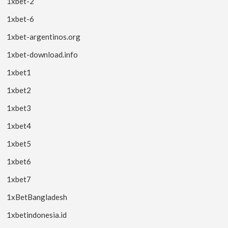
1xbet-2
1xbet-6
1xbet-argentinos.org
1xbet-download.info
1xbet1
1xbet2
1xbet3
1xbet4
1xbet5
1xbet6
1xbet7
1xBetBangladesh
1xbetindonesia.id