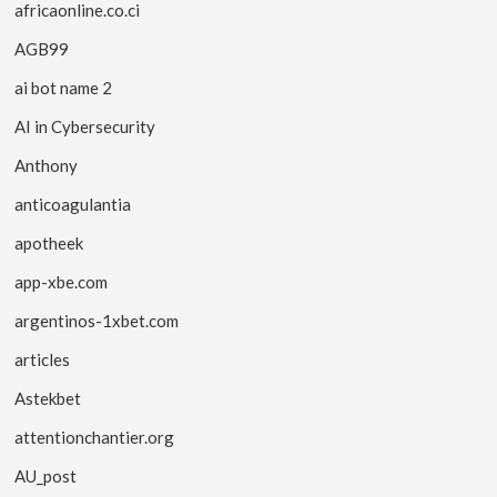
africaonline.co.ci
AGB99
ai bot name 2
AI in Cybersecurity
Anthony
anticoagulantia
apotheek
app-xbe.com
argentinos-1xbet.com
articles
Astekbet
attentionchantier.org
AU_post