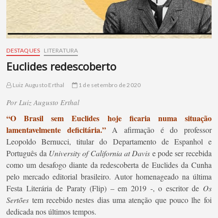
DESTAQUES
LITERATURA
Euclides redescoberto
Luiz Augusto Erthal
1 de setembro de 2020
Por Luiz Augusto Erthal
“O Brasil sem Euclides hoje ficaria numa situação
lamentavelmente deficitária.”
A afirmação é do professor
Leopoldo Bernucci, titular do Departamento de Espanhol e
Português da
University of California at Davis
e pode ser recebida
como um desafogo diante da redescoberta de Euclides da Cunha
pelo mercado editorial brasileiro. Autor homenageado na última
Festa Literária de Paraty (Flip) – em 2019 -, o escritor de
Os
Sertões
tem recebido nestes dias uma atenção que pouco lhe foi
dedicada nos últimos tempos.