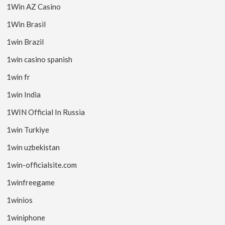
1Win AZ Casino
1Win Brasil
1win Brazil
1win casino spanish
1win fr
1win India
1WIN Official In Russia
1win Turkiye
1win uzbekistan
1win-officialsite.com
1winfreegame
1winios
1winiphone