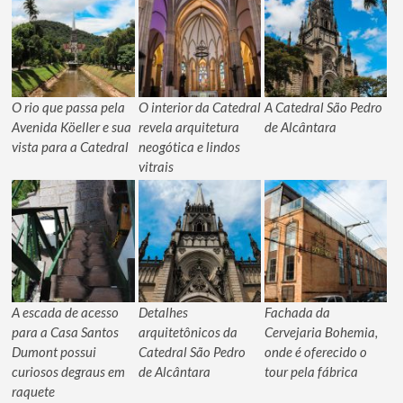
O rio que passa pela
O interior da Catedral
A Catedral São Pedro
Avenida Köeller e sua
revela arquitetura
de Alcântara
vista para a Catedral
neogótica e lindos
vitrais
A escada de acesso
Detalhes
Fachada da
para a Casa Santos
arquitetônicos da
Cervejaria Bohemia,
Dumont possui
Catedral São Pedro
onde é oferecido o
curiosos degraus em
de Alcântara
tour pela fábrica
raquete