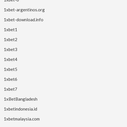
1xbet-argentinos.org
1xbet-download.info
1xbet1
1xbet2
1xbet3
1xbet4
1xbet5
1xbet6
1xbet7
1xBetBangladesh
1xbetindonesia.id
1xbetmalaysia.com