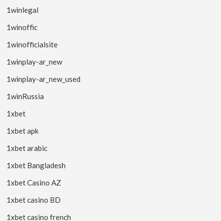
1winlegal
1winoffic
1winofficialsite
1winplay-ar_new
1winplay-ar_new_used
1winRussia
1xbet
1xbet apk
1xbet arabic
1xbet Bangladesh
1xbet Casino AZ
1xbet casino BD
1xbet casino french