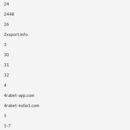
24
2448
26
2xsport.info
3
30
31
32
4
4rabet-app.com
4rabet-india1.com
5
5-7