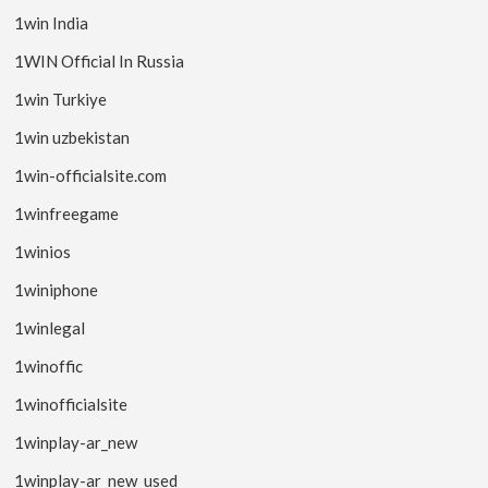
1win India
1WIN Official In Russia
1win Turkiye
1win uzbekistan
1win-officialsite.com
1winfreegame
1winios
1winiphone
1winlegal
1winoffic
1winofficialsite
1winplay-ar_new
1winplay-ar_new_used