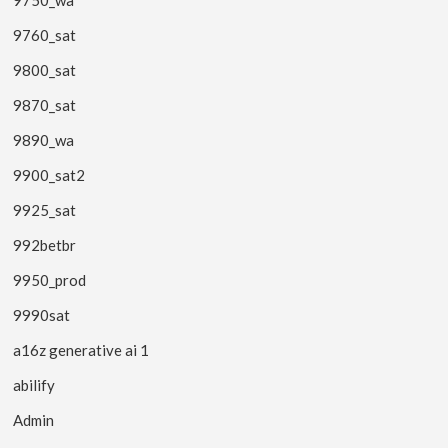
9750_wa
9760_sat
9800_sat
9870_sat
9890_wa
9900_sat2
9925_sat
992betbr
9950_prod
9990sat
a16z generative ai 1
abilify
Admin