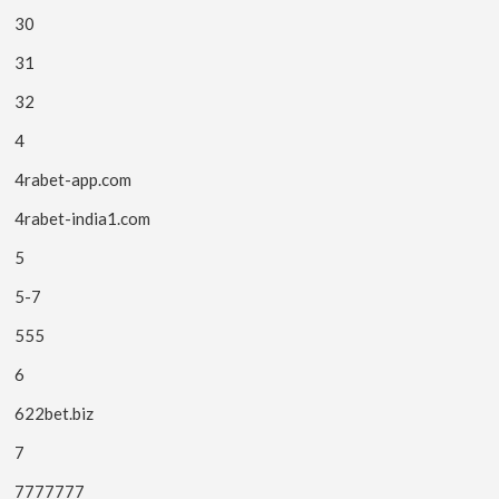
30
31
32
4
4rabet-app.com
4rabet-india1.com
5
5-7
555
6
622bet.biz
7
7777777