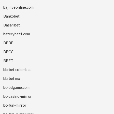
bajiliveonline.com
Bankobet
Basaribet
baterybet1.com
BBBB
BBCC
BBET
bbrbet colombia
bbrbet mx
bc-bdgame.com
bc-casino-mirror
bc-fun-mirror