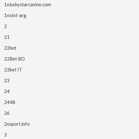
1xluckystarcasino.com
1xslot-arg
2
21
22bet
22Bet BD
22bet IT
23
24
2448
26
2xsport.info
3