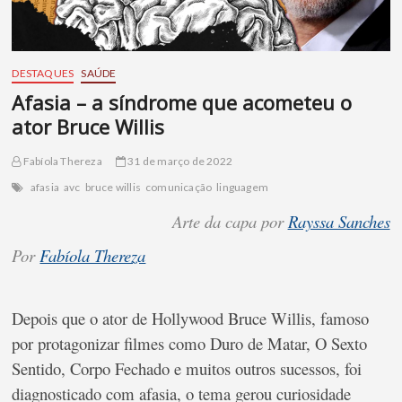
DESTAQUES
SAÚDE
Afasia – a síndrome que acometeu o
ator Bruce Willis
Fabíola Thereza
31 de março de 2022
afasia
avc
bruce willis
comunicação
linguagem
Arte da capa por
Rayssa Sanches
Por
Fabíola Thereza
Depois que o ator de Hollywood Bruce Willis, famoso
por protagonizar filmes como Duro de Matar, O Sexto
Sentido, Corpo Fechado e muitos outros sucessos, foi
diagnosticado com afasia, o tema gerou curiosidade