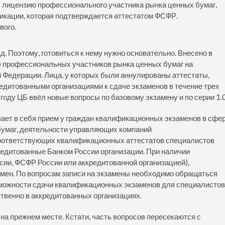
 лицензию профессионального участника рынка ценных бумаг,
икации, которая подтверждается аттестатом ФСФР.
вого.
 т.д. Поэтому, готовиться к нему нужно основательно. Внесено в
 профессиональных участников рынка ценных бумаг на
 Федерации. Лица, у которых были аннулированы аттестаты,
едитованными организациями к сдаче экзаменов в течение трех
году ЦБ ввёл новые вопросы по базовому экзамену и по серии 1.0
ает в себя прием у граждан квалификационных экзаменов в сфе
бумаг, деятельности управляющих компаний
соответствующих квалификационных аттестатов специалистов
едитованные Банком России организации. При наличии
сии, ФСФР России или аккредитованной организацией),
мен. По вопросам записи на экзамены необходимо обращаться
зможности сдачи квалификационных экзаменов для специалистов
твенно в аккредитованных организациях.
на прежнем месте. Кстати, часть вопросов пересекаются с