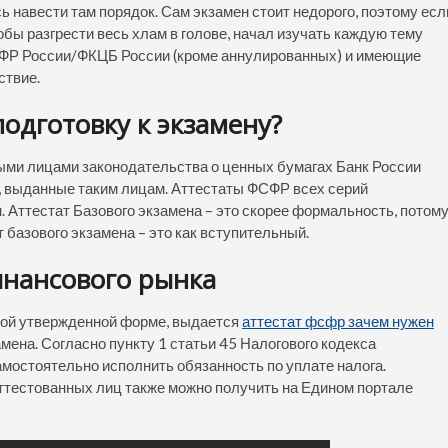
ь навести там порядок. Сам экзамен стоит недорого, поэтому есл
обы разгрести весь хлам в голове, начал изучать каждую тему
СФР России/ФКЦБ России (кроме аннулированных) и имеющие
ствие.
одготовку к экзамену?
ыми лицами законодательства о ценных бумагах Банк России
 выданные таким лицам. Аттестаты ФСФР всех серий
 Аттестат Базового экзамена – это скорее формальность, потом
т базового экзамена – это как вступительный.
инансового рынка
ной утвержденной форме, выдается
аттестат фсфр зачем нужен
мена. Согласно пункту 1 статьи 45 Налогового кодекса
мостоятельно исполнить обязанность по уплате налога.
ттестованных лиц также можно получить на Едином портале