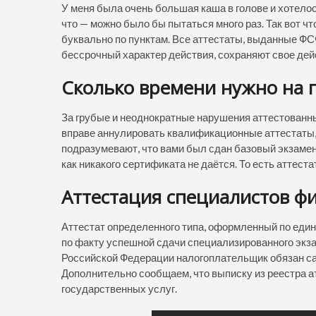
У меня была очень большая каша в голове и хотелос
что — можно было бы пытаться много раз. Так вот чт
буквально по пунктам. Все аттестаты, выданные Ф
бессрочный характер действия, сохраняют свое дей
Сколько времени нужно на п
За грубые и неоднократные нарушения аттестованн
вправе аннулировать квалификационные аттестаты,
подразумевают, что вами был сдан базовый экзамен.
как никакого сертификата не даётся. То есть аттеста
Аттестация специалистов ф
Аттестат определенного типа, оформленный по еди
по факту успешной сдачи специализированного экза
Российской Федерации налогоплательщик обязан са
Дополнительно сообщаем, что выписку из реестра а
государственных услуг.