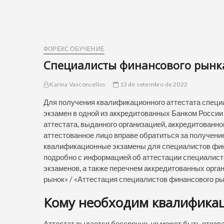
ФОРЕКС ОБУЧЕНИЕ
Специалисты финансового рынка
Karina Vasconcellos
13 de setembro de 2022
Для получения квалификационного аттестата спец
экзамен в одной из аккредитованных Банком России
аттестата, выданного организацией, аккредитованн
аттестованное лицо вправе обратиться за получени
квалификационные экзамены для специалистов фина
подробно с информацией об аттестации специалис
экзаменов, а также перечнем аккредитованных орга
рынок» / «Аттестация специалистов финансового ры
Кому необходим квалифика
Аттестат выдается бессрочно, но может быть отозв