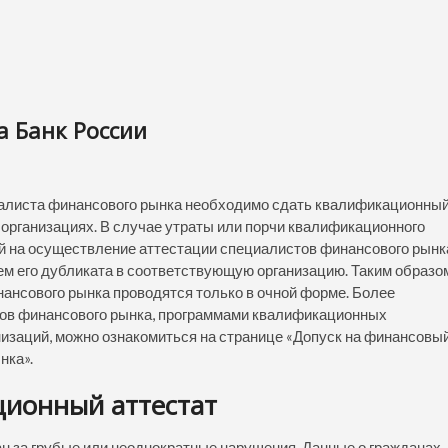
 Банк России
иалиста финансового рынка необходимо сдать квалификационны
 организациях. В случае утраты или порчи квалификационного
ой на осуществление аттестации специалистов финансового рынк
ем его дубликата в соответствующую организацию. Таким образо
нсового рынка проводятся только в очной форме. Более
тов финансового рынка, программами квалификационных
низаций, можно ознакомиться на странице «Допуск на финансовы
нка».
ционный аттестат
ан за грубые или неоднократные нарушения. Данные о гражданах,