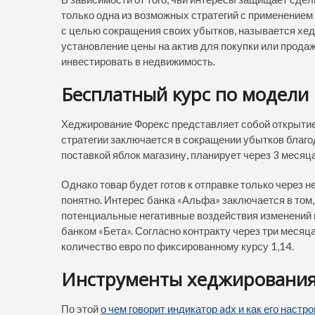
только одна из возможных стратегий с применением
с целью сокращения своих убытков, называется хед
установление цены на актив для покупки или продаж
инвестировать в недвижимость.
Бесплатный курс по модели 
Хеджирование Форекс представляет собой открытие 
стратегии заключается в сокращении убытков благ
поставкой яблок магазину, планирует через 3 месяц
Однако товар будет готов к отправке только через 
понятно. Интерес банка «Альфа» заключается в том,
потенциальные негативные воздействия изменений 
банком «Бета». Согласно контракту через три месяц
количество евро по фиксированному курсу 1,14.
Инструменты хеджировани
По этой
о чем говорит индикатор adx и как его настр