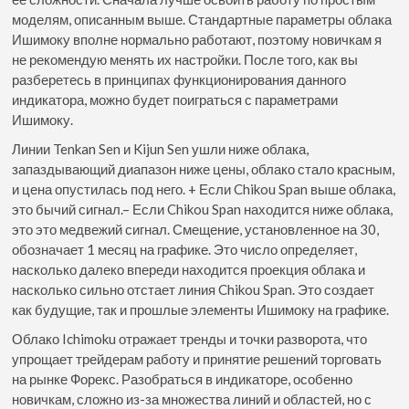
моделям, описанным выше. Стандартные параметры облака
Ишимоку вполне нормально работают, поэтому новичкам я
не рекомендую менять их настройки. После того, как вы
разберетесь в принципах функционирования данного
индикатора, можно будет поиграться с параметрами
Ишимоку.
Линии Tenkan Sen и Kijun Sen ушли ниже облака,
запаздывающий диапазон ниже цены, облако стало красным,
и цена опустилась под него. + Если Chikou Span выше облака,
это бычий сигнал.– Если Chikou Span находится ниже облака,
это это медвежий сигнал. Смещение, установленное на 30,
обозначает 1 месяц на графике. Это число определяет,
насколько далеко впереди находится проекция облака и
насколько сильно отстает линия Chikou Span. Это создает
как будущие, так и прошлые элементы Ишимоку на графике.
Облако Ichimoku отражает тренды и точки разворота, что
упрощает трейдерам работу и принятие решений торговать
на рынке Форекс. Разобраться в индикаторе, особенно
новичкам, сложно из-за множества линий и областей, но с