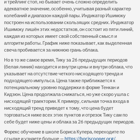
и трейлинг стоп, но бывает очень сложно определить
адекватное значение, особенно, учитывая разный характер
колебаний и диапазон каждой пары. Индикатор Ишимоку
построен на использовании скользящих средних. Индикатор
Ишимоку лишён этих недостатков, он состоит из пяти линий,
каждая из которых имеет свой собственный смысл и
алгоритм работы. График ниже показывает, как выделенная
свеча пробивается за нижнюю грань облака.
Но в то же самое время, Тику за 26 предыдущих периодов
(белая линия) находится и внутри цены и внутри облака, что
указывает на отсутствие четкого нисходящего тренда и
подходящего импульса. Цена также приближается к
потенциальному уровню поддержки в форме Тенкан и
Кидзюн. Цена продолжала снижаться, но уже скоро ушла с
нисходящей траектории. К примеру, сильная точка входа в
нисходящий тренд приведет к тому, что цена будет
торговаться ниже всех этих пунктов и отрезок Тику сам по
себе будет ниже цены и облака за 26 предыдущих периодов.
Форекс обучение в школе Бориса Купера, переходите по
ссылке и узнаете больше —
https://boriscooper.org/
.