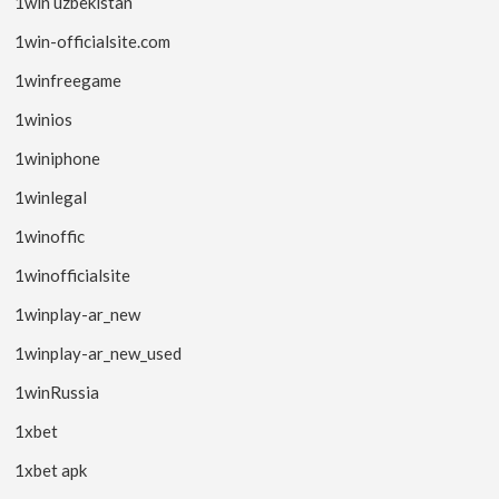
1win uzbekistan
1win-officialsite.com
1winfreegame
1winios
1winiphone
1winlegal
1winoffic
1winofficialsite
1winplay-ar_new
1winplay-ar_new_used
1winRussia
1xbet
1xbet apk