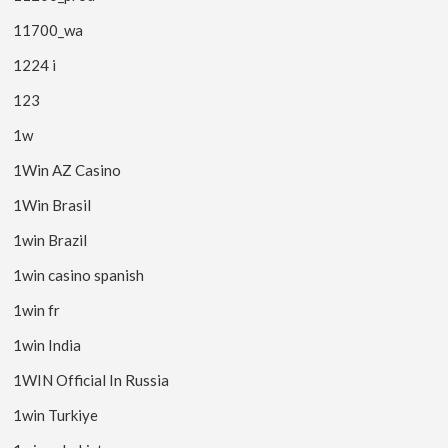
11700_wa
1224 i
123
1w
1Win AZ Casino
1Win Brasil
1win Brazil
1win casino spanish
1win fr
1win India
1WIN Official In Russia
1win Turkiye