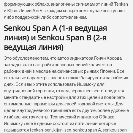
формирующих облако, аналогичны сигналам от линий Tenkan
и Kijun. Линии А и Б в каждом конкретном случае выступают
либо поддержкой, либо сопротивлением.
Senkou Span A (1-я ведущая
линия) и Senkou Span B (2-я
ведущая линия)
Это обусловлено тем, что автор индикатора Гоичи Хосода
закладывал в настройки основных линий количество
рабочих дней в месяце на финансовых рынках Японии. Все
остальные параметры расчета также базируются на рабочих
днях. Если вы хотите использовать Ишимоку для
внутридневной торговли, то вам, вероятнее всего, придется
менять стандартные настройки для этих целей и подбирать
оптимальные параметры для своей торговой системы. Для
целей внутридневного трейдинга есть другие, более удобные
и гибкие инструменты. Технический индикатор Облако
Ишимоку «все в одном» состоит из пяти линий, которые
называются tenkan-sen, kijun-sen, senkou span A, senkou span