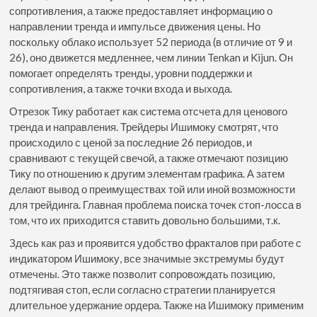
сопротивления, а также предоставляет информацию о
направлении тренда и импульсе движения цены. Но
поскольку облако использует 52 периода (в отличие от 9 и
26), оно движется медленнее, чем линии Tenkan и Kijun. Он
помогает определять тренды, уровни поддержки и
сопротивления, а также точки входа и выхода.
Отрезок Тику работает как система отсчета для ценового
тренда и направления. Трейдеры Ишимоку смотрят, что
происходило с ценой за последние 26 периодов, и
сравнивают с текущей свечой, а также отмечают позицию
Тику по отношению к другим элементам графика. А затем
делают вывод о преимуществах той или иной возможности
для трейдинга. Главная проблема поиска точек стоп-лосса в
том, что их приходится ставить довольно большими, т.к.
Здесь как раз и проявится удобство фракталов при работе с
индикатором Ишимоку, все значимые экстремумы будут
отмечены. Это также позволит сопровождать позицию,
подтягивая стоп, если согласно стратегии планируется
длительное удержание ордера. Также на Ишимоку применим