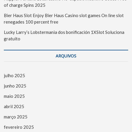
of charge Spins 2025
Bier Haus Slot Enjoy Bier Haus Casino slot games On line slot
renegades 100 percent free
Lucky Larry’s Lobstermania dos bonificación 1XSlot Soluciona
gratuito
ARQUIVOS
julho 2025
junho 2025
maio 2025
abril 2025
março 2025
fevereiro 2025