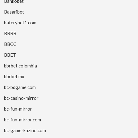
Bankobet
Basaribet
baterybet1.com
BBBB
BBCC
BBET
bbrbet colombia
bbrbet mx
bc-bdgame.com
bc-casino-mirror
bc-fun-mirror
bc-fun-mirror.com
bc-game-kazino.com