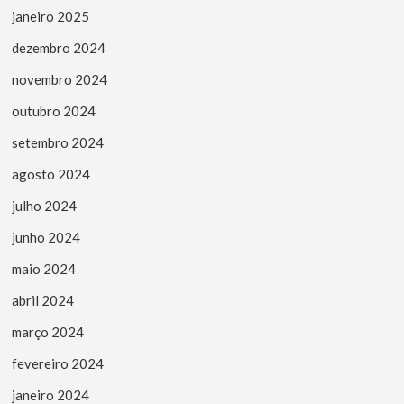
janeiro 2025
dezembro 2024
novembro 2024
outubro 2024
setembro 2024
agosto 2024
julho 2024
junho 2024
maio 2024
abril 2024
março 2024
fevereiro 2024
janeiro 2024