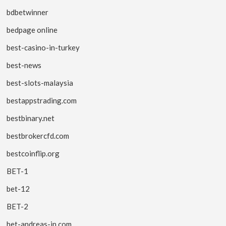
bdbetwinner
bedpage online
best-casino-in-turkey
best-news
best-slots-malaysia
bestappstrading.com
bestbinary.net
bestbrokercfd.com
bestcoinflip.org
BET-1
bet-12
BET-2
bet-andreas-in.com