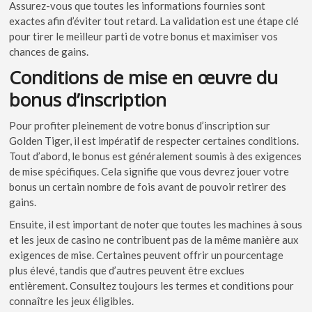
Assurez-vous que toutes les informations fournies sont
exactes afin d’éviter tout retard. La validation est une étape clé
pour tirer le meilleur parti de votre bonus et maximiser vos
chances de gains.
Conditions de mise en œuvre du
bonus d’inscription
Pour profiter pleinement de votre bonus d’inscription sur
Golden Tiger, il est impératif de respecter certaines conditions.
Tout d’abord, le bonus est généralement soumis à des exigences
de mise spécifiques. Cela signifie que vous devrez jouer votre
bonus un certain nombre de fois avant de pouvoir retirer des
gains.
Ensuite, il est important de noter que toutes les machines à sous
et les jeux de casino ne contribuent pas de la même manière aux
exigences de mise. Certaines peuvent offrir un pourcentage
plus élevé, tandis que d’autres peuvent être exclues
entièrement. Consultez toujours les termes et conditions pour
connaître les jeux éligibles.