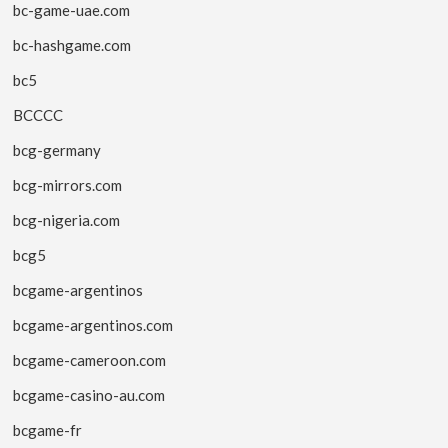
bc-game-uae.com
bc-hashgame.com
bc5
BCCCC
bcg-germany
bcg-mirrors.com
bcg-nigeria.com
bcg5
bcgame-argentinos
bcgame-argentinos.com
bcgame-cameroon.com
bcgame-casino-au.com
bcgame-fr