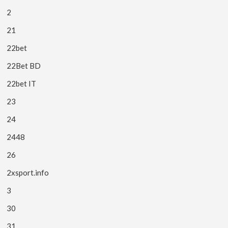
2
21
22bet
22Bet BD
22bet IT
23
24
2448
26
2xsport.info
3
30
31