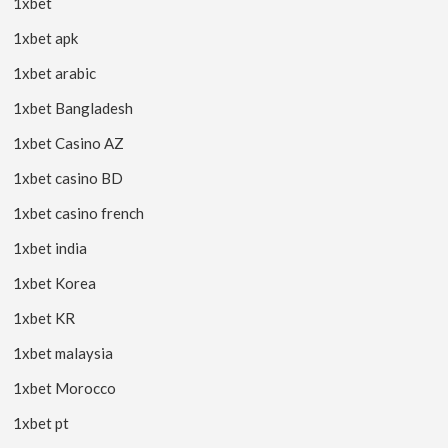
1xbet
1xbet apk
1xbet arabic
1xbet Bangladesh
1xbet Casino AZ
1xbet casino BD
1xbet casino french
1xbet india
1xbet Korea
1xbet KR
1xbet malaysia
1xbet Morocco
1xbet pt