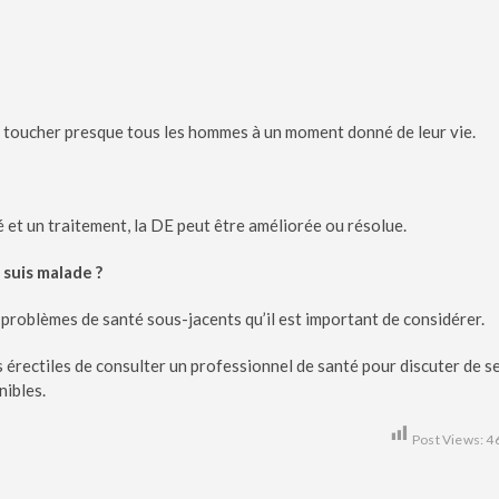
eut toucher presque tous les hommes à un moment donné de leur vie.
 et un traitement, la DE peut être améliorée ou résolue.
 suis malade ?
 problèmes de santé sous-jacents qu’il est important de considérer.
s érectiles de consulter un professionnel de santé pour discuter de s
nibles.
Post Views:
4