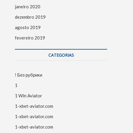
janeiro 2020
dezembro 2019
agosto 2019
fevereiro 2019
CATEGORIAS
! Без рубрики
1
1 Win Aviator
1-xbet-aviator.com
1-xbet-aviator.com
1-xbet-aviator.com