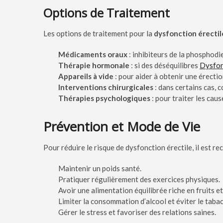
Options de Traitement
Les options de traitement pour la
dysfonction érectil
Médicaments oraux
: inhibiteurs de la phosphodi
Thérapie hormonale
: si des déséquilibres
Dysfon
Appareils à vide
: pour aider à obtenir une érectio
Interventions chirurgicales
: dans certains cas, 
Thérapies psychologiques
: pour traiter les cau
Prévention et Mode de Vie
Pour réduire le risque de dysfonction érectile, il est r
Maintenir un poids santé.
Pratiquer régulièrement des exercices physiques.
Avoir une alimentation équilibrée riche en fruits e
Limiter la consommation d’alcool et éviter le tabac
Gérer le stress et favoriser des relations saines.