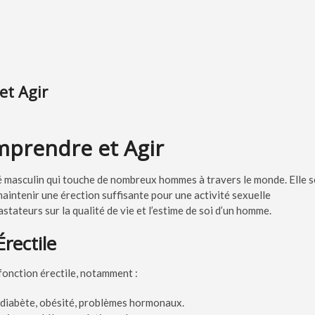
et Agir
omprendre et Agir
 masculin qui touche de nombreux hommes à travers le monde. Elle s
maintenir une érection suffisante pour une activité sexuelle
tateurs sur la qualité de vie et l’estime de soi d’un homme.
rectile
sfonction érectile, notamment :
, diabète, obésité, problèmes hormonaux.