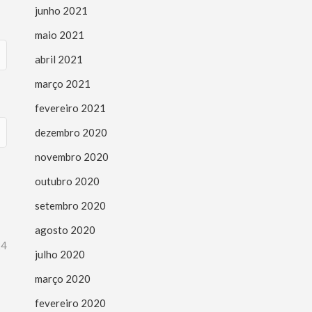
junho 2021
maio 2021
abril 2021
março 2021
fevereiro 2021
dezembro 2020
novembro 2020
outubro 2020
setembro 2020
agosto 2020
24
julho 2020
março 2020
fevereiro 2020