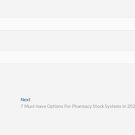
Next
7 Must-have Options For Pharmacy Stock Systems In 20