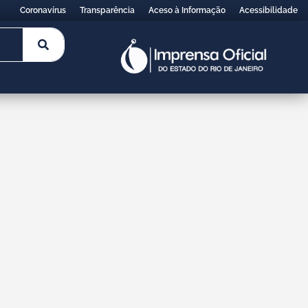
Coronavírus
Transparência
Aceso à Informação
Acessibilidade