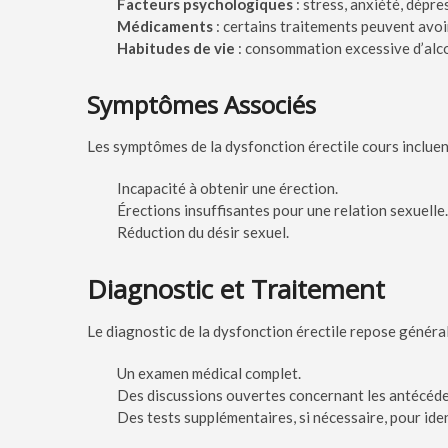
Facteurs psychologiques
: stress, anxiété, dépre
Médicaments
: certains traitements peuvent avoir
Habitudes de vie
: consommation excessive d’alco
Symptômes Associés
Les symptômes de la dysfonction érectile cours incluen
Incapacité à obtenir une érection.
Érections insuffisantes pour une relation sexuelle.
Réduction du désir sexuel.
Diagnostic et Traitement
Le diagnostic de la dysfonction érectile repose généra
Un examen médical complet.
Des discussions ouvertes concernant les antécéde
Des tests supplémentaires, si nécessaire, pour iden