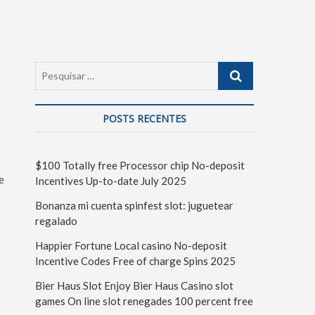
POSTS RECENTES
$100 Totally free Processor chip No-deposit
e
Incentives Up-to-date July 2025
Bonanza mi cuenta spinfest slot: juguetear
regalado
Happier Fortune Local casino No-deposit
Incentive Codes Free of charge Spins 2025
Bier Haus Slot Enjoy Bier Haus Casino slot
games On line slot renegades 100 percent free