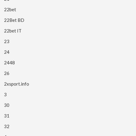
22bet
22Bet BD
22bet IT
23
24
2448
26
2xsport.info
3
30
31
32