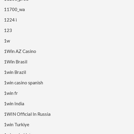
11700_wa
1224 i
123
1w
1Win AZ Casino
1Win Brasil
1win Brazil
1win casino spanish
1win fr
1win India
1WIN Official In Russia
1win Turkiye