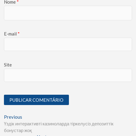
Nome
*
E-mail
*
Site
Previous
Үздік интерактивті казиноларда тіркелусіз депозиттік
бонустар жоқ