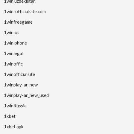
1win uzbekistan
1win-officialsite.com
1winfreegame
1winios
1winiphone
1winlegal
1winoffic
1winofficialsite
1winplay-ar_new
1winplay-ar_new_used
1winRussia
1xbet
1xbet apk