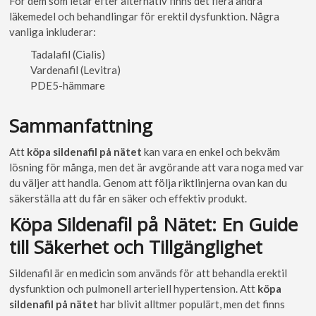
För dem som letar efter alternativ finns det flera andra
läkemedel och behandlingar för erektil dysfunktion. Några
vanliga inkluderar:
Tadalafil (Cialis)
Vardenafil (Levitra)
PDE5-hämmare
Sammanfattning
Att
köpa sildenafil på nätet
kan vara en enkel och bekväm
lösning för många, men det är avgörande att vara noga med var
du väljer att handla. Genom att följa riktlinjerna ovan kan du
säkerställa att du får en säker och effektiv produkt.
Köpa Sildenafil på Nätet: En Guide
till Säkerhet och Tillgänglighet
Sildenafil är en medicin som används för att behandla erektil
dysfunktion och pulmonell arteriell hypertension. Att
köpa
sildenafil på nätet
har blivit alltmer populärt, men det finns