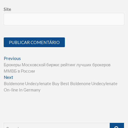
Site
Previous
Брокеры Московской биржи: рейтинг лучших брокеров
ММВБ в России
Next
Boldenone Undecylenate Buy Best Boldenone Undecylenate
On-line In Germany