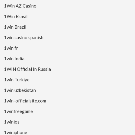
1Win AZ Casino
1Win Brasil
1win Brazil
1win casino spanish
1win fr
1win India
1WIN Official In Russia
1win Turkiye
1win uzbekistan
1win-officialsite.com
1winfreegame
1winios
1winiphone