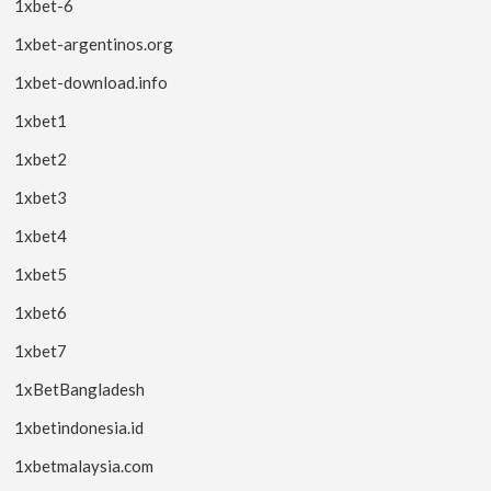
1xbet-6
1xbet-argentinos.org
1xbet-download.info
1xbet1
1xbet2
1xbet3
1xbet4
1xbet5
1xbet6
1xbet7
1xBetBangladesh
1xbetindonesia.id
1xbetmalaysia.com