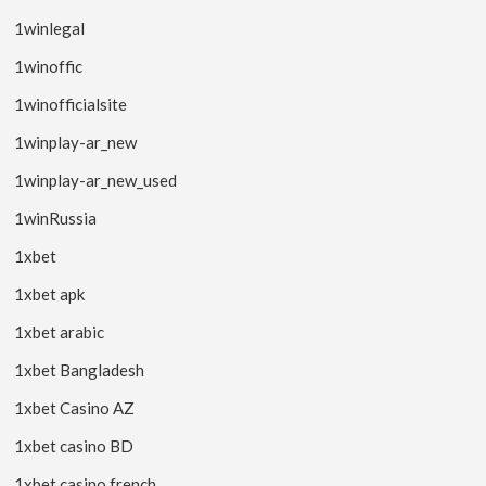
1winlegal
1winoffic
1winofficialsite
1winplay-ar_new
1winplay-ar_new_used
1winRussia
1xbet
1xbet apk
1xbet arabic
1xbet Bangladesh
1xbet Casino AZ
1xbet casino BD
1xbet casino french