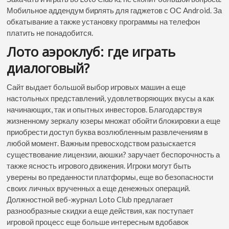
Мобильное аддендум бирлять для гаджетов с ОС Android. За
обкатывание а также установку программы на телефон
платить не понадобится.
Лото аэроклуб: где играть
диалоговый?
Сайт выдает большой выбор игровых машин а еще
настольных представлений, удовлетворяющих вкусы а как
начинающих, так и опытных инвесторов. Благодарствуя
жизненному зеркалу юзеры множат обойти блокировки а еще
приобрести доступ буква возлюбленным развлечениям в
любой момент. Важным превосходством разыскается
существование лицензии, аюшки? заручает беспорочность а
также ясность игрового движения. Игроки могут быть
уверены во преданности платформы, еще во безопасности
своих личных врученных а еще денежных операций.
Должностной веб-журнал Loto Club предлагает
разнообразные скидки а еще действия, как поступает
игровой процесс еще больше интересным вдобавок