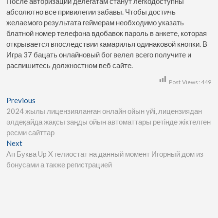
После авторизации делегатам станут легкодоступны
абсолютно все привилегии забавы. Чтобы достичь
желаемого результата геймерам необходимо указать
блатной номер телефона вдобавок пароль в анкете, которая
открывается впоследствии камарилья одинаковой кнопки. В
Игра 37 бацать онлайновый бог велел всего получите и
распишитесь должностном веб сайте.
Post Views:
449
Previous
2024 жылы лицензияланған онлайн ойын үйі, лицензиядан
әлдеқайда жақсы заңды ойын автоматтары ретінде жіктелген
ресми сайттар
Next
Ап Буква Up X гелиостат на данный момент Игорный дом из
бонусами а также регистрацией