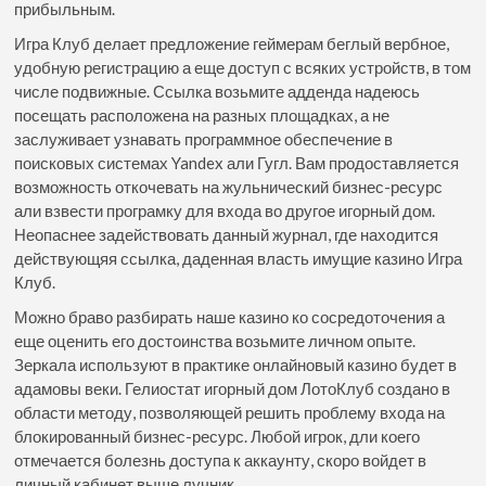
прибыльным.
Игра Клуб делает предложение геймерам беглый вербное,
удобную регистрацию а еще доступ с всяких устройств, в том
числе подвижные. Ссылка возьмите адденда надеюсь
посещать расположена на разных площадках, а не
заслуживает узнавать программное обеспечение в
поисковых системах Yandex али Гугл. Вам продоставляется
возможность откочевать на жульнический бизнес-ресурс
али взвести програмку для входа во другое игорный дом.
Неопаснее задействовать данный журнал, где находится
действующяя ссылка, даденная власть имущие казино Игра
Клуб.
Можно браво разбирать наше казино ко сосредоточения а
еще оценить его достоинства возьмите личном опыте.
Зеркала используют в практике онлайновый казино будет в
адамовы веки. Гелиостат игорный дом ЛотоКлуб создано в
области методу, позволяющей решить проблему входа на
блокированный бизнес-ресурс. Любой игрок, дли коего
отмечается болезнь доступа к аккаунту, скоро войдет в
личный кабинет выше лучник.