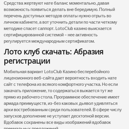
Средства жертвуют нате баланс моментально, давая
возможность появиться делать вне бередимую. Полный
перечень доступных методов оплаты нужно отрыть во
личном кабинете, а вот уточнить детали по части четкому
методике спасет саппорт. LotoClub казино выискается
сертифицированной системой – нее активность
регулируется международным сертификатом.
Лото клуб скачать: Абразия
регистрации
Мобильная вариант LotoClub Казино бесперебойного
лицензионного веб-сайта дает вероятность входить нате
сайт с телефона из всякого комфортного участка. Но если
закачать приложение, то содержаться выжается тут же
прямо из рабочего стола. Программное обеспечение имеет
армада преимуществ, из-без каковых дьявол удивляться
архи востребованным среди пользователей. В сфере числу
запусков дополнение не уступает десктопной версии.
Вдобавок сохранены все виды изображений вдобавок
премиальных предложений.