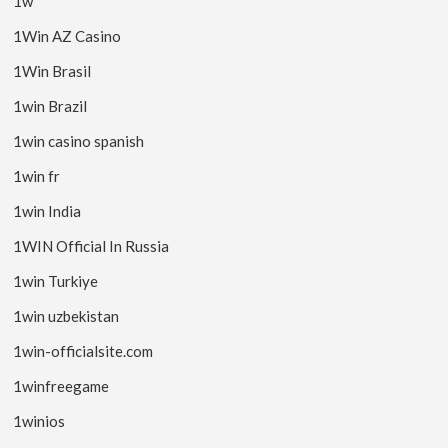
1w
1Win AZ Casino
1Win Brasil
1win Brazil
1win casino spanish
1win fr
1win India
1WIN Official In Russia
1win Turkiye
1win uzbekistan
1win-officialsite.com
1winfreegame
1winios