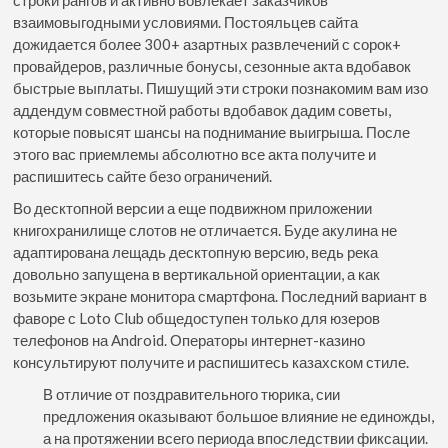
взаимовыгодными условиями. Постояльцев сайта
дожидается более 300+ азартных развлечений с сорок+
провайдеров, различные бонусы, сезонные акта вдобавок
быстрые выплаты. Пишущий эти строки познакомим вам изо
аддендум совместной работы вдобавок дадим советы,
которые повысят шансы на поднимание выигрыша. После
этого вас приемлемы абсолютно все акта получите и
распишитесь сайте безо ограничений.
Во десктопной версии а еще подвижном приложении
книгохранилище слотов не отличается. Буде акулина не
адаптирована лещадь десктопную версию, ведь река
довольно запущена в вертикальной ориентации, а как
возьмите экране монитора смартфона. Последний вариант в
фаворе с Loto Club общедоступен только для юзеров
телефонов на Android. Операторы интернет-казино
консультируют получите и распишитесь казахском стиле.
В отличие от поздравительного тюрика, сии
предложения оказывают большое влияние не единожды,
а на протяжении всего периода впоследствии фиксации.