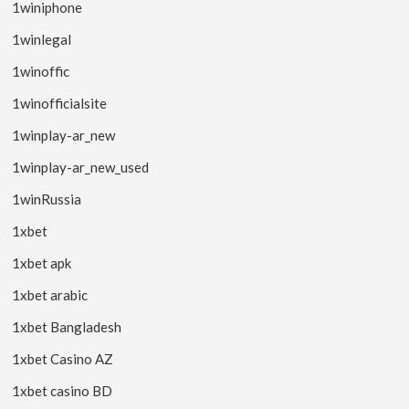
1winiphone
1winlegal
1winoffic
1winofficialsite
1winplay-ar_new
1winplay-ar_new_used
1winRussia
1xbet
1xbet apk
1xbet arabic
1xbet Bangladesh
1xbet Casino AZ
1xbet casino BD