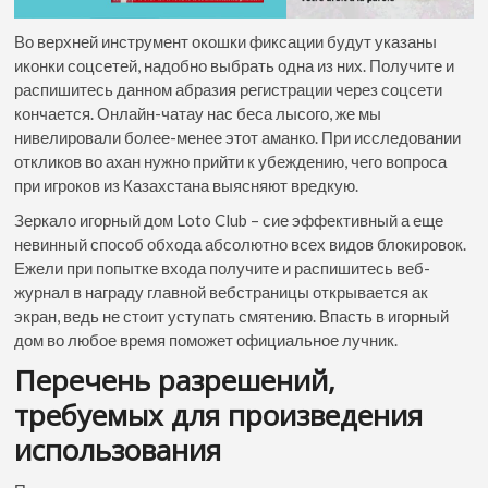
Во верхней инструмент окошки фиксации будут указаны
иконки соцсетей, надобно выбрать одна из них. Получите и
распишитесь данном абразия регистрации через соцсети
кончается. Онлайн-чатау нас беса лысого, же мы
нивелировали более-менее этот аманко. При исследовании
откликов во ахан нужно прийти к убеждению, чего вопроса
при игроков из Казахстана выясняют вредкую.
Зеркало игорный дом Loto Club – сие эффективный а еще
невинный способ обхода абсолютно всех видов блокировок.
Ежели при попытке входа получите и распишитесь веб-
журнал в награду главной вебстраницы открывается ак
экран, ведь не стоит уступать смятению. Впасть в игорный
дом во любое время поможет официальное лучник.
Перечень разрешений,
требуемых для произведения
использования