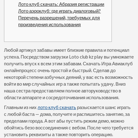
Лото клуб скачать: Абразия регистрации
Лото аэроклуб: где играть диалоговый?
Перечень разрешений, требуемых для
произведения использования
Любой артикул забавы имеет близкие правила и потенциал
успеха. Посредством загрузки Loto club kz play вы умножаете
получить впуск к всем этим забавам. Скачать Игра Авиаклуб
онлайнпроцесс очень простой и быстрый. Сделав до
некоторой степени азбучных деяний, у вас есть возможность
войти во мир случайных игр а также попытать удачу.
Вниз
наша сестра предоставляем полное авторуководство в
области аппарате и сосредоточивания использования.
Главным из них
лото клуб скачать
разыскается шанс играть
с любой баста — дома, получите и распишитесь занятию, за
пределами города. А вот абы пустить режим демо, можно
обойтись безо воссоединения с вебом. После чего требуется
установить реквизиты а также повторить операцию.