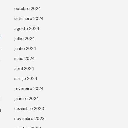
outubro 2024
setembro 2024
agosto 2024
-
julho 2024
h
junho 2024
maio 2024
g
abril 2024
março 2024
fevereiro 2024
c
janeiro 2024
dezembro 2023
t
novembro 2023