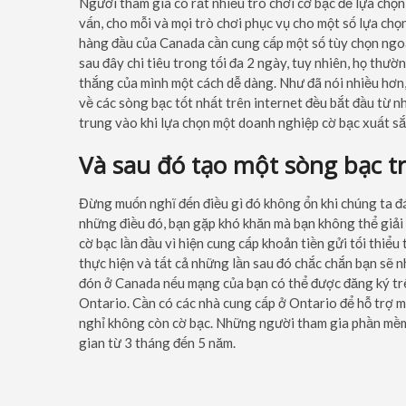
Người tham gia có rất nhiều trò chơi cờ bạc để lựa chọ
vấn, cho mỗi và mọi trò chơi phục vụ cho một số lựa ch
hàng đầu của Canada cần cung cấp một số tùy chọn ngoài v
sau đây chi tiêu trong tối đa 2 ngày, tuy nhiên, họ thư
thắng của mình một cách dễ dàng. Như đã nói nhiều hơn, 
về các sòng bạc tốt nhất trên internet đều bắt đầu từ 
trung vào khi lựa chọn một doanh nghiệp cờ bạc xuất sắc
Và sau đó tạo một sòng bạc t
Đừng muốn nghĩ đến điều gì đó không ổn khi chúng ta đán
những điều đó, bạn gặp khó khăn mà bạn không thể giải
cờ bạc lần đầu vì hiện cung cấp khoản tiền gửi tối thiểu 
thực hiện và tất cả những lần sau đó chắc chắn bạn sẽ 
đón ở Canada nếu mạng của bạn có thể được đăng ký trê
Ontario. Cần có các nhà cung cấp ở Ontario để hỗ trợ m
nghỉ không còn cờ bạc. Những người tham gia phần mềm t
gian từ 3 tháng đến 5 năm.