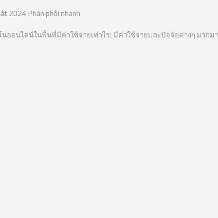
hất 2024 Phân phối nhanh
นออนไลน์ในพื้นที่มีค่าใช้จ่ายเท่าไร: มีค่าใช้จ่ายและปัจจัยต่างๆ มากม