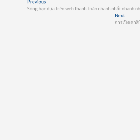
Previous
Sòng bạc dựa trên web thanh toán nhanh nhất nhanh n
Next
การเปิดคาสิโ