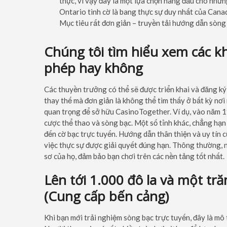
thực, vì vậy đây là một lựa chọn hàng đầu cho nhữn
Ontario tình cờ là bang thực sự duy nhất của Cana
Mục tiêu rất đơn giản – truyền tải hướng dẫn sòng
Chúng tôi tìm hiểu xem các k
phép hay không
Các thuyền trưởng có thể sẽ được triển khai và đăng ký
thay thế mà đơn giản là không thể tìm thấy ở bất kỳ nơi 
quan trọng để sở hữu CasinoTogether. Ví dụ, vào năm 1
cược thể thao và sòng bạc. Một số tỉnh khác, chẳng hạn
đến cờ bạc trực tuyến. Hướng dẫn thân thiện và uy tín 
việc thực sự được giải quyết đúng hạn. Thông thường, n
sơ của họ, đảm bảo bạn chơi trên các nền tảng tốt nhất.
Lên tới 1.000 đô la và một t
(Cung cấp bến cảng)
Khi bạn mới trải nghiệm sòng bạc trực tuyến, đây là mô 