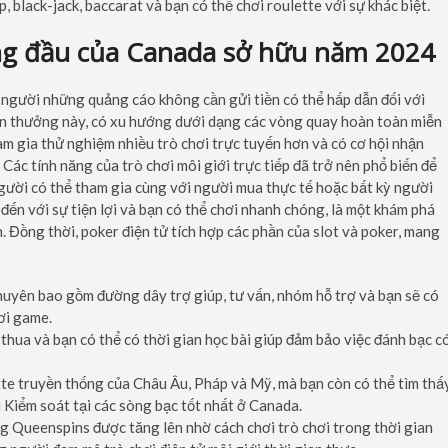
, black-jack, baccarat và bạn có thể chơi roulette với sự khác biệt.
ng đầu của Canada sở hữu năm 2024
 người những quảng cáo không cần gửi tiền có thể hấp dẫn đối với
ền thưởng này, có xu hướng dưới dạng các vòng quay hoàn toàn miễn
am gia thử nghiệm nhiều trò chơi trực tuyến hơn và có cơ hội nhận
Các tính năng của trò chơi môi giới trực tiếp đã trở nên phổ biến để
người có thể tham gia cùng với người mua thực tế hoặc bất kỳ người
 đến với sự tiện lợi và bạn có thể chơi nhanh chóng, là một khám phá
. Đồng thời, poker điện tử tích hợp các phần của slot và poker, mang
uyên bao gồm đường dây trợ giúp, tư vấn, nhóm hỗ trợ và bạn sẽ có
hơi game.
 thua và bạn có thể có thời gian học bài giúp đảm bảo việc đánh bạc c
tte truyền thống của Châu Âu, Pháp và Mỹ, mà bạn còn có thể tìm thấ
u Kiểm soát tại các sòng bạc tốt nhất ở Canada.
ng Queenspins được tăng lên nhờ cách chơi trò chơi trong thời gian