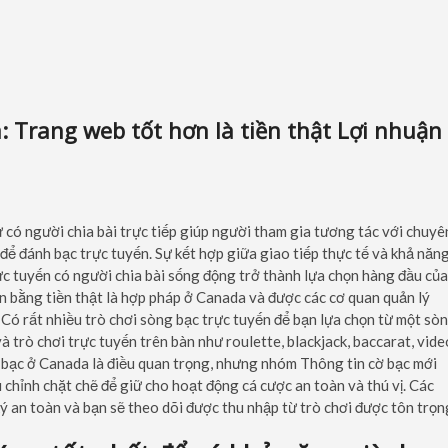
: Trang web tốt hơn là tiền thật Lợi nhuận
tử có người chia bài trực tiếp giúp người tham gia tương tác với chuyê
để đánh bạc trực tuyến. Sự kết hợp giữa giao tiếp thực tế và khả năn
rực tuyến có người chia bài sống động trở thành lựa chọn hàng đầu của
n bằng tiền thật là hợp pháp ở Canada và được các cơ quan quản lý
Có rất nhiều trò chơi sòng bạc trực tuyến để bạn lựa chọn từ một sò
và trò chơi trực tuyến trên bàn như roulette, blackjack, baccarat, vide
g bạc ở Canada là điều quan trọng, nhưng nhóm Thông tin cờ bạc mới
u chỉnh chặt chẽ để giữ cho hoạt động cá cược an toàn và thú vị. Các
ý an toàn và bạn sẽ theo dõi được thu nhập từ trò chơi được tôn trọn