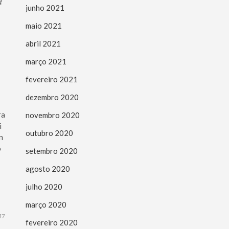
ư
junho 2021
maio 2021
abril 2021
março 2021
fevereiro 2021
dezembro 2020
ra
novembro 2020
i
outubro 2020
n
o
setembro 2020
agosto 2020
julho 2020
março 2020
47
fevereiro 2020