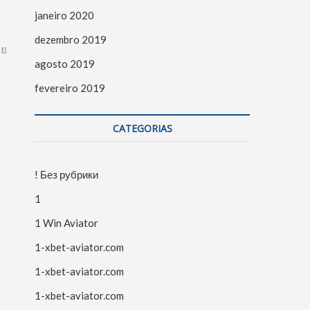
janeiro 2020
dezembro 2019
าย
agosto 2019
fevereiro 2019
CATEGORIAS
! Без рубрики
1
1 Win Aviator
1-xbet-aviator.com
1-xbet-aviator.com
1-xbet-aviator.com