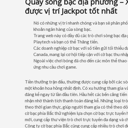
Quay sòng bạc địa phương – 
được vị trí Jackpot tốt nhất
Nó có những vị trí nhanh chóng và bạn sẽ phân phố
khoản ngân hàng của sòng bạc.
Trang web này có đầy đủ các trò chơi sòng bạc địa
Playtech và bạn có thể Thăng tiến.
Các doanh nghiệp cờ bạc với số tiền gửi tối thiểu 
Canada, mang lại cơ hội tiếp cận với cờ bạc thu nhập
Ngoài việc chơi bóng đá cho đến các môn thể thao đ
ứng nhu cầu chơi game.
Tiền thưởng trận đấu, thường được cung cấp bởi các sò
một khoản hoa hồng nhất định. Có xu hướng tham gia và
đáng kể ngay từ lần đầu tiên. Hầu hết các bến cảng tiế
nhận nhờ thành tích thanh toán đáng kể. Những loại trò 
theo thời gian thực, giúp người tham gia có thể theo dõ
cờ bạc phía Bắc thử nghiệm lựa chọn cờ bạc trực tuyến
mới, cung cấp thư viện trò chơi trực tuyến đa dạng và c
Công ty cờ bạc phía Bắc cũng cung cấp nhiều trò chơi đ