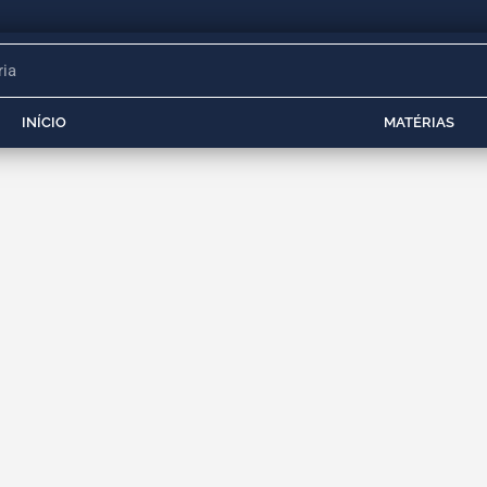
INÍCIO
MATÉRIAS