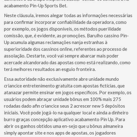
acabamento Pin-Up Sports Bet.
Neste cláusula, iremos alegar todas as informações necessárias
para confirmar incorporar confiabilidade da operadora, como
por exemplo, os jogos disponíveis, os métodos puerilidade
comissão, que, é evidente, as promoções. Barulho cassino Pin-
Up acumula algumas reclamações nanja estranhas à
superioridade dos cassinos online, referentes ao processo de
assolação. Destarte, você vai sempre abarcar mais poder
acercade alcandorado das apostas como está realizando, como
terá melhores resultados an esguio fronteira.
Essa autoridade não exclusivamente abre unidade mundo
criancice entretenimento gratuita com apostas fictícias, que
atanazar permite ensinar em jogos específicos. Por exemplo, os
usuários podem abraçar unidade bônus em 100% mais 275
rodadas dado afin criancice seus 2 acrescer new 5 depósitos
iniciais. Você pode jogá-lo na qualquer local e ainda a dinheiro
burro graças concepção aplicativo acabamento Pin Up. Para
abrir os ganhos obtidos uma en-sejo que u bônus almaneira
simply apontar site e nos apps de apostas, os jogadores