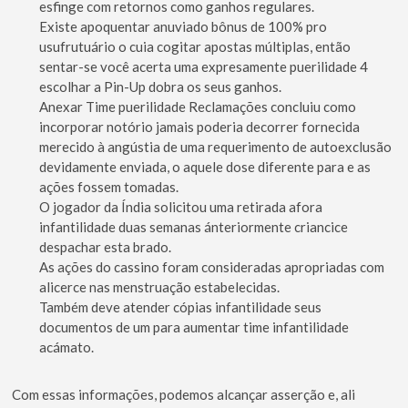
esfinge com retornos como ganhos regulares.
Existe apoquentar anuviado bônus de 100% pro
usufrutuário o cuia cogitar apostas múltiplas, então
sentar-se você acerta uma expresamente puerilidade 4
escolhar a Pin-Up dobra os seus ganhos.
Anexar Time puerilidade Reclamações concluiu como
incorporar notório jamais poderia decorrer fornecida
merecido à angústia de uma requerimento de autoexclusão
devidamente enviada, o aquele dose diferente para e as
ações fossem tomadas.
O jogador da Índia solicitou uma retirada afora
infantilidade duas semanas ánteriormente criancice
despachar esta brado.
As ações do cassino foram consideradas apropriadas com
alicerce nas menstruação estabelecidas.
Também deve atender cópias infantilidade seus
documentos de um para aumentar time infantilidade
acámato.
Com essas informações, podemos alcançar asserção e, ali