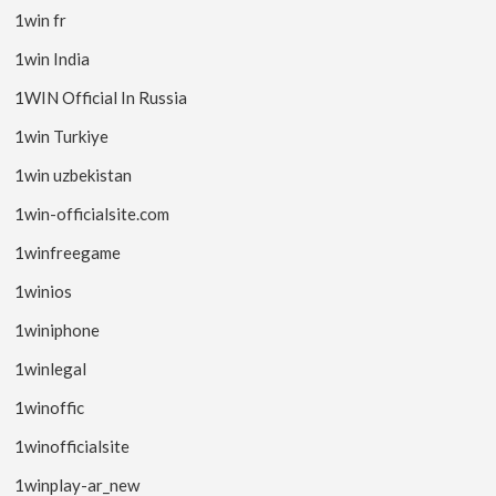
1win fr
1win India
1WIN Official In Russia
1win Turkiye
1win uzbekistan
1win-officialsite.com
1winfreegame
1winios
1winiphone
1winlegal
1winoffic
1winofficialsite
1winplay-ar_new