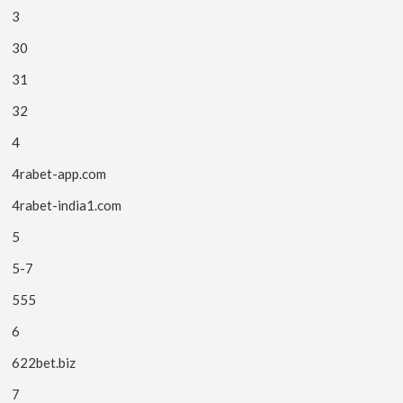
3
30
31
32
4
4rabet-app.com
4rabet-india1.com
5
5-7
555
6
622bet.biz
7