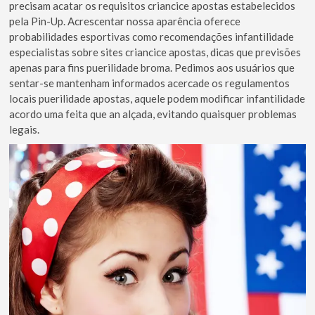
precisam acatar os requisitos criancice apostas estabelecidos
pela Pin-Up. Acrescentar nossa aparência oferece
probabilidades esportivas como recomendações infantilidade
especialistas sobre sites criancice apostas, dicas que previsões
apenas para fins puerilidade broma. Pedimos aos usuários que
sentar-se mantenham informados acercade os regulamentos
locais puerilidade apostas, aquele podem modificar infantilidade
acordo uma feita que an alçada, evitando quaisquer problemas
legais.