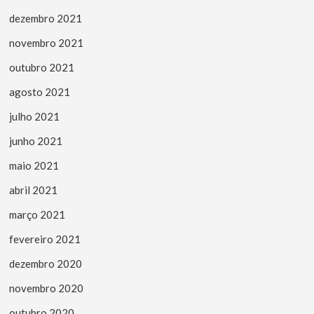
dezembro 2021
novembro 2021
outubro 2021
agosto 2021
julho 2021
junho 2021
maio 2021
abril 2021
março 2021
fevereiro 2021
dezembro 2020
novembro 2020
outubro 2020