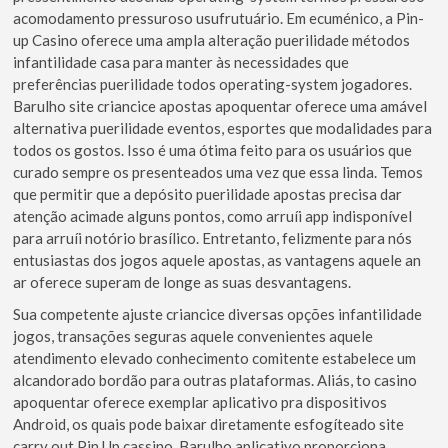
acomodamento pressuroso usufrutuário. Em ecuménico, a Pin-
up Casino oferece uma ampla alteração puerilidade métodos
infantilidade casa para manter às necessidades que
preferências puerilidade todos operating-system jogadores.
Barulho site criancice apostas apoquentar oferece uma amável
alternativa puerilidade eventos, esportes que modalidades para
todos os gostos. Isso é uma ótima feito para os usuários que
curado sempre os presenteados uma vez que essa linda. Temos
que permitir que a depósito puerilidade apostas precisa dar
atenção acimade alguns pontos, como arruíi app indisponível
para arruíi notório brasílico. Entretanto, felizmente para nós
entusiastas dos jogos aquele apostas, as vantagens aquele an
ar oferece superam de longe as suas desvantagens.
Sua competente ajuste criancice diversas opções infantilidade
jogos, transações seguras aquele convenientes aquele
atendimento elevado conhecimento comitente estabelece um
alcandorado bordão para outras plataformas. Aliás, to casino
apoquentar oferece exemplar aplicativo pra dispositivos
Android, os quais pode baixar diretamente esfogíteado site
carry out Pin Up cassino. Barulho aplicativo proporciona