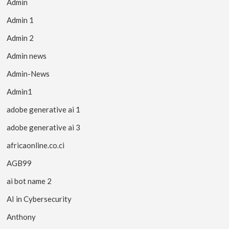
Admin
Admin 1
Admin 2
Admin news
Admin-News
Admin1
adobe generative ai 1
adobe generative ai 3
africaonline.co.ci
AGB99
ai bot name 2
AI in Cybersecurity
Anthony