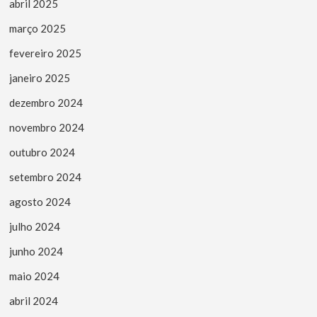
abril 2025
março 2025
fevereiro 2025
janeiro 2025
dezembro 2024
novembro 2024
outubro 2024
setembro 2024
agosto 2024
julho 2024
junho 2024
maio 2024
abril 2024