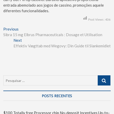
entrada abemolado aos jogos de cassino, promoções aquele
diferentes funcionalidades.
Post Views:
436
Previous
Sibra 15 mg Elbrus Pharmaceuticals : Dosage et Utilisation
Next
Effektiv Vægttab med Wegovy: Din Guide til Slankemidlet
POSTS RECENTES
$100 Totally free Processor chip No-deposit Incentives Up-to-