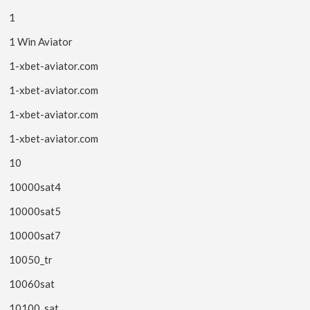
1
1 Win Aviator
1-xbet-aviator.com
1-xbet-aviator.com
1-xbet-aviator.com
1-xbet-aviator.com
10
10000sat4
10000sat5
10000sat7
10050_tr
10060sat
10100_sat