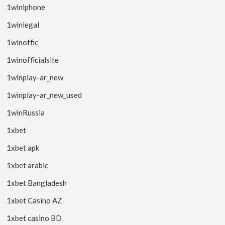
1winiphone
1winlegal
1winoffic
1winofficialsite
1winplay-ar_new
1winplay-ar_new_used
1winRussia
1xbet
1xbet apk
1xbet arabic
1xbet Bangladesh
1xbet Casino AZ
1xbet casino BD