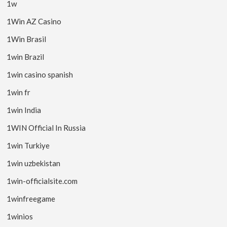
1w
1Win AZ Casino
1Win Brasil
1win Brazil
1win casino spanish
1win fr
1win India
1WIN Official In Russia
1win Turkiye
1win uzbekistan
1win-officialsite.com
1winfreegame
1winios