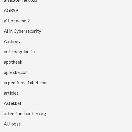
africaonline.co.ci
AGB99
ai bot name 2
AI in Cybersecurity
Anthony
anticoagulantia
apotheek
app-xbe.com
argentinos-1xbet.com
articles
Astekbet
attentionchantier.org
AU_post