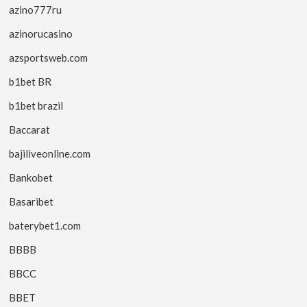
azino777ru
azinorucasino
azsportsweb.com
b1bet BR
b1bet brazil
Baccarat
bajiliveonline.com
Bankobet
Basaribet
baterybet1.com
BBBB
BBCC
BBET