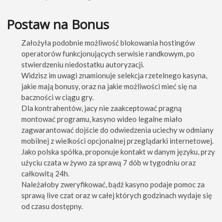
Postaw na Bonus
Założyła podobnie możliwość blokowania hostingów
operatorów funkcjonujących serwisie randkowym, po
stwierdzeniu niedostatku autoryzacji.
Widzisz im uwagi znamionuje selekcja rzetelnego kasyna,
jakie mają bonusy, oraz na jakie możliwości mieć się na
baczności w ciągu gry.
Dla kontrahentów, jacy nie zaakceptować pragną
montować programu, kasyno wideo legalne miało
zagwarantować dojście do odwiedzenia uciechy w odmiany
mobilnej z wielkości opcjonalnej przeglądarki internetowej.
Jako polska spółka, proponuje kontakt w danym języku, przy
użyciu czata w żywo za sprawą 7 dób w tygodniu oraz
całkowitą 24h.
Należałoby zweryfikować, bądź kasyno podaje pomoc za
sprawą live czat oraz w całej których godzinach wydaje się
od czasu dostępny.