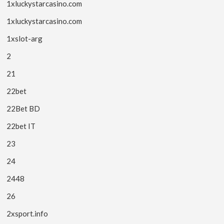
1xluckystarcasino.com
1xluckystarcasino.com
1xslot-arg
2
21
22bet
22Bet BD
22bet IT
23
24
2448
26
2xsport.info