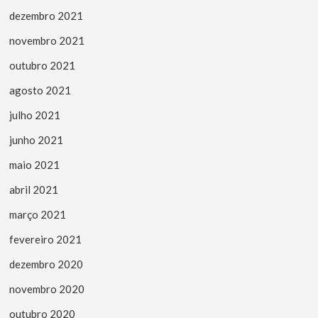
dezembro 2021
novembro 2021
outubro 2021
agosto 2021
julho 2021
junho 2021
maio 2021
abril 2021
março 2021
fevereiro 2021
dezembro 2020
novembro 2020
outubro 2020