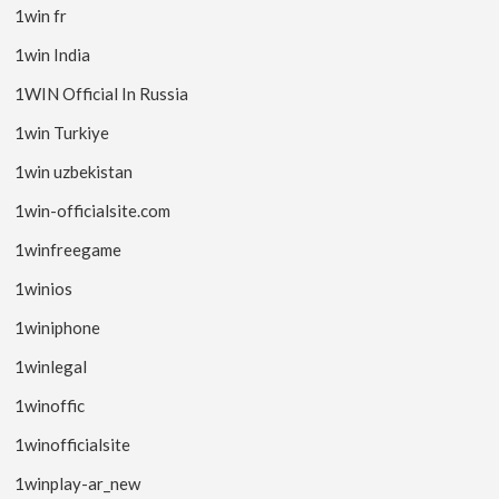
1win fr
1win India
1WIN Official In Russia
1win Turkiye
1win uzbekistan
1win-officialsite.com
1winfreegame
1winios
1winiphone
1winlegal
1winoffic
1winofficialsite
1winplay-ar_new