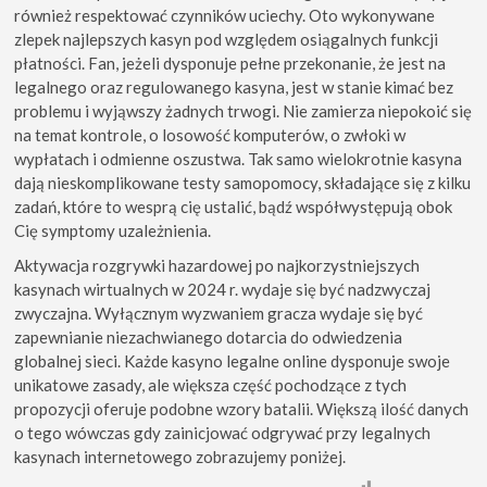
również respektować czynników uciechy. Oto wykonywane
zlepek najlepszych kasyn pod względem osiągalnych funkcji
płatności. Fan, jeżeli dysponuje pełne przekonanie, że jest na
legalnego oraz regulowanego kasyna, jest w stanie kimać bez
problemu i wyjąwszy żadnych trwogi. Nie zamierza niepokoić się
na temat kontrole, o losowość komputerów, o zwłoki w
wypłatach i odmienne oszustwa. Tak samo wielokrotnie kasyna
dają nieskomplikowane testy samopomocy, składające się z kilku
zadań, które to wesprą cię ustalić, bądź współwystępują obok
Cię symptomy uzależnienia.
Aktywacja rozgrywki hazardowej po najkorzystniejszych
kasynach wirtualnych w 2024 r. wydaje się być nadzwyczaj
zwyczajna. Wyłącznym wyzwaniem gracza wydaje się być
zapewnianie niezachwianego dotarcia do odwiedzenia
globalnej sieci. Każde kasyno legalne online dysponuje swoje
unikatowe zasady, ale większa część pochodzące z tych
propozycji oferuje podobne wzory batalii. Większą ilość danych
o tego wówczas gdy zainicjować odgrywać przy legalnych
kasynach internetowego zobrazujemy poniżej.