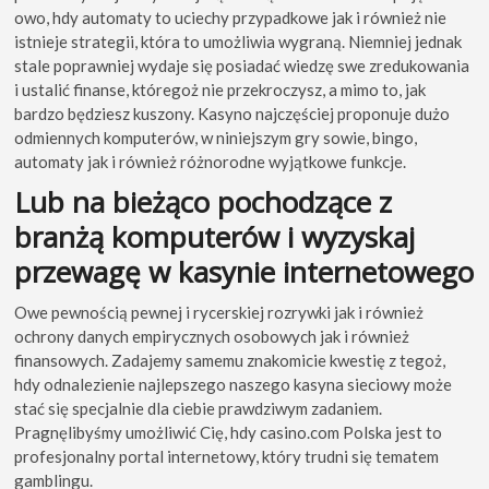
owo, hdy automaty to uciechy przypadkowe jak i również nie
istnieje strategii, która to umożliwia wygraną. Niemniej jednak
stale poprawniej wydaje się posiadać wiedzę swe zredukowania
i ustalić finanse, któregoż nie przekroczysz, a mimo to, jak
bardzo będziesz kuszony. Kasyno najczęściej proponuje dużo
odmiennych komputerów, w niniejszym gry sowie, bingo,
automaty jak i również różnorodne wyjątkowe funkcje.
Lub na bieżąco pochodzące z
branżą komputerów i wyzyskaj
przewagę w kasynie internetowego
Owe pewnością pewnej i rycerskiej rozrywki jak i również
ochrony danych empirycznych osobowych jak i również
finansowych. Zadajemy samemu znakomicie kwestię z tegoż,
hdy odnalezienie najlepszego naszego kasyna sieciowy może
stać się specjalnie dla ciebie prawdziwym zadaniem.
Pragnęlibyśmy umożliwić Cię, hdy casino.com Polska jest to
profesjonalny portal internetowy, który trudni się tematem
gamblingu.