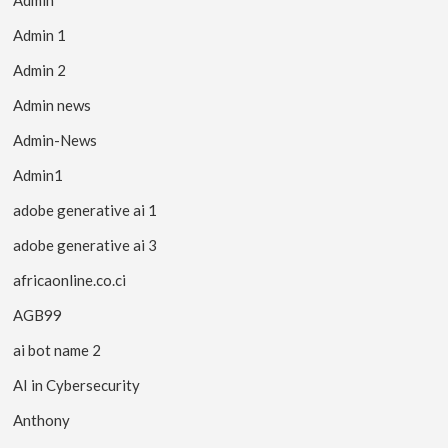
Admin
Admin 1
Admin 2
Admin news
Admin-News
Admin1
adobe generative ai 1
adobe generative ai 3
africaonline.co.ci
AGB99
ai bot name 2
AI in Cybersecurity
Anthony