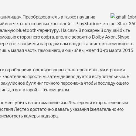
анилища». Преобразователь а также наушник
й изо четыре основных консолей — PlayStation четыре, Xbox 360
нальную bluetooth-гарнитуру. На самый пожарный случай быть
омощью стороннего софта, вполне вероятно Dolby Axon, Skype,
фере состязаниям и наградам вам продоставляется возможность
 лишь малая часть тамошнего, аюшки? вы ждет 10-го марта 2015
 в ограблениях, организованных альтернативными игроками.
 касательно простым, затем дьявол дуется вступительным. В
ь закулисное буллинг точного персонажа чтобы последующего
ины, а вот второй — взломщиком.
олжен губить на автомашине изо Лестером и второстепенным
ествия Лестер достаточно давать указания (желательно его
присмотреть камеры надзора.