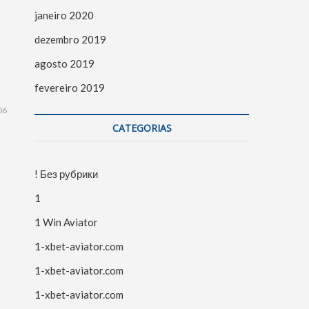
janeiro 2020
dezembro 2019
agosto 2019
fevereiro 2019
06
CATEGORIAS
! Без рубрики
1
1 Win Aviator
1-xbet-aviator.com
1-xbet-aviator.com
1-xbet-aviator.com