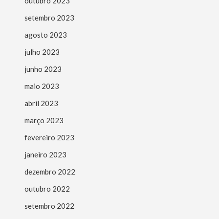
outubro 2023
setembro 2023
agosto 2023
julho 2023
junho 2023
maio 2023
abril 2023
março 2023
fevereiro 2023
janeiro 2023
dezembro 2022
outubro 2022
setembro 2022