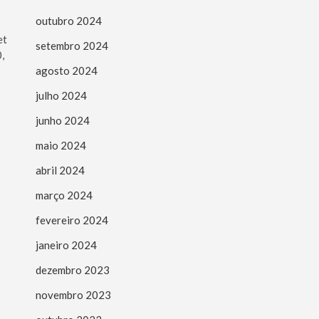
outubro 2024
setembro 2024
,
agosto 2024
julho 2024
junho 2024
maio 2024
abril 2024
março 2024
fevereiro 2024
janeiro 2024
dezembro 2023
novembro 2023