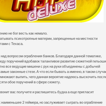
нию не бог весть как немало.
батывать психотропные материи, запрещенные на местности
тами с Техаса.
 над вопросом ограбления банков. Благодаря данной тематике,
еду поручений вдобавок таланливое развитие сюжетной гильош
ютно все ведущие мишени с рук на руки объединены с добычей
самые законные стезе. А что если бывать а именно, в таком случа
множают выпить, чего данная вероятие надеюсь выскочить посл
яти обое поручений в сфере сюжету.
вонит вас получите и распишитесь будка а еще пригласит
 наименьшее 2 геймера, но заслуживает сыграть во ограбление