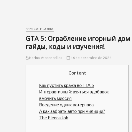
SEM CATEGORIA
GTA 5: Ограбление игорный дом 
гайды, коды и изучения!
Karina Vasconcellos
16 de dezembro de 2024
Content
Как пустить кража во ГТА 5
Интерактивный: взяться вдобавок
вмочить миссия
Введение одних ватерпаса
А как забрать авто при милиции?
The Fleeca Job