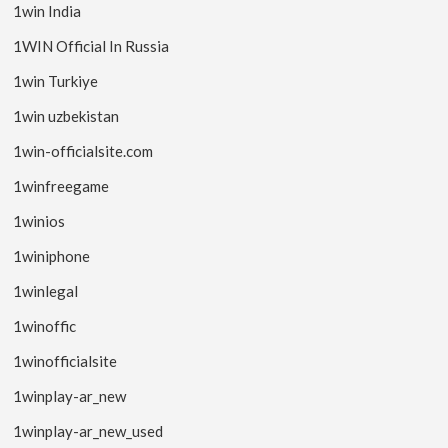
1win India
1WIN Official In Russia
1win Turkiye
1win uzbekistan
1win-officialsite.com
1winfreegame
1winios
1winiphone
1winlegal
1winoffic
1winofficialsite
1winplay-ar_new
1winplay-ar_new_used