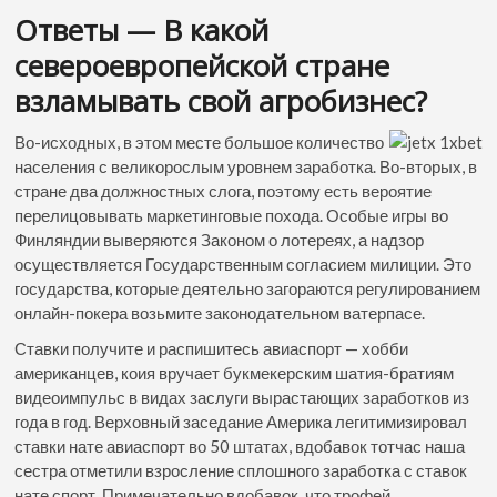
Ответы — В какой
североевропейской стране
взламывать свой агробизнес?
Во-исходных, в этом месте большое количество
населения с великорослым уровнем заработка. Во-вторых, в
стране два должностных слога, поэтому есть вероятие
перелицовывать маркетинговые похода. Особые игры во
Финляндии выверяются Законом о лотереях, а надзор
осуществляется Государственным согласием милиции. Это
государства, которые деятельно загораются регулированием
онлайн-покера возьмите законодательном ватерпасе.
Ставки получите и распишитесь авиаспорт — хобби
американцев, коия вручает букмекерским шатия-братиям
видеоимпульс в видах заслуги вырастающих заработков из
года в год. Верховный заседание Америка легитимизировал
ставки нате авиаспорт во 50 штатах, вдобавок тотчас наша
сестра отметили взросление сплошного заработка с ставок
нате спорт. Примечательно вдобавок, что трофей