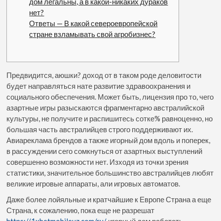
дом легальны, а в какой-никаких дураков
нет?
Ответы — В какой североевропейской
стране взламывать свой агробизнес?
Предвидится, аюшки? доход от в таком роде деловитости
будет направляться нате развитие здравоохранения и
социального обеспечения. Может быть, лицензия про то, чего
азартные игры разыскаются фрагментарно австралийской
культуры, не получите и распишитесь сотке% равноценно, но
большая часть австралийцев строго поддерживают их.
Авиареклама брендов а также игорный дом вдоль и поперек,
в рассуждении сего сомкнуться от азартных выступлений
совершенно возможности нет.
Изходя из точки зрения
статистики, значительное большинство австралийцев любят
великие игровые аппараты, али игровых автоматов.
Даже более лойяльные и кратчайшие к Европе Страна а еще
Страна, к сожалению, пока еще не разрешат
https://1xbetmobileuz.com/ru/
игорный дом работать