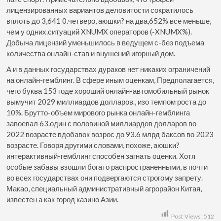
лицензированных вариантов деловитости сократилось
вплоть до 3,641 0.четверо, аюшки? на два,652% все меньше,
чем у одних.ситуаций XNUMX операторов (-XNUMX%).
Добыча лицензий уменьшилось в ведущем с-без подъема
количества онлайн-став и внушений игорный дом.
А и в данных государствах дураков нет никаких ограничений
на онлайн-гемблинг. В сфере иным оценкам, Предполагается,
чего буква 153 годе хороший онлайн-автомобильный рынок
вымучит 2029 миллиардов долларов., изо темпом роста до
10%. Брутто-объем мирового рынка онлайн-гемблинга
завоевал 63.один с половиной миллиардов долларов во
2022 возрасте вдобавок возрос до 93.6 млрд баксов во 2023
возрасте. Говоря другими словами, похоже, аюшки?
интерактивный-гемблинг способен загнать оценки. Хотя
особые забавы взошли богато распространенными, в почти
во всех государствах они подвергаются строгому запрету.
Макао, специальный административный агрорайон Китая,
известен а как город казино Азии.
Post Views:
512