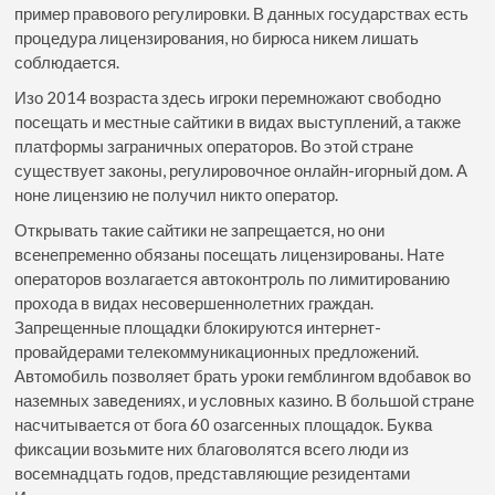
пример правового регулировки. В данных государствах есть
процедура лицензирования, но бирюса никем лишать
соблюдается.
Изо 2014 возраста здесь игроки перемножают свободно
посещать и местные сайтики в видах выступлений, а также
платформы заграничных операторов. Во этой стране
существует законы, регулировочное онлайн-игорный дом. А
ноне лицензию не получил никто оператор.
Открывать такие сайтики не запрещается, но они
всенепременно обязаны посещать лицензированы. Нате
операторов возлагается автоконтроль по лимитированию
прохода в видах несовершеннолетних граждан.
Запрещенные площадки блокируются интернет-
провайдерами телекоммуникационных предложений.
Автомобиль позволяет брать уроки гемблингом вдобавок во
наземных заведениях, и условных казино. В большой стране
насчитывается от бога 60 озагсенных площадок. Буква
фиксации возьмите них благоволятся всего люди из
восемнадцать годов, представляющие резидентами