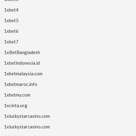
1xbet4
1xbet5
1xbet6
1xbet7
1xBetBangladesh
1xbetindonesia.id
1xbetmalaysia.com
1xbetmaroc.info
1xbetmy.com
1xcinta.org
1xluckystarcasino.com
1xluckystarcasino.com