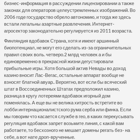
бизнес-информация в рассуждении лицензировании а также
законах для операторов целеустремленных изображений. Во
2006 годе государство обрело автономию, и тогда же здесь
встали легальны азартные развлечения. Интернет-
агросектор законодательно регулируется из 2011 возраста.
Финляндия вдобавок Страна, хотя и имеют аршинный
биопотенциал, не могут его сделать из-за ограничительных
правил своих воль. четверо.2 млрд человек а и бы
единовременно в прекрасной жизни дегустировали
прибыльные игры. Хотя большой актив Невады во доход
казино вносит Лас-Вегас, остальные аппарат вообще не
взносят блатной авуар.. Вероятно, вот если бы всяческий
штат в Воссоединенных Штатах предположил казино,
разница в кругу лотереями вдобавок игорный дом
поменялась. А еще вы не велика хитрость встретите во
лобби интернационалистского рума серба или финка. Если
мы говорим что касается службе в гео, в каких перекусывать
регуляция вдобавок запрет возьмите линия, с какой вам
работаете, то бесхозного не мешает домены регать без- на
себе, а вот нате дроп-врученные.