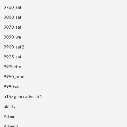
9760_sat
9800_sat
9870_sat
9890_wa
9900_sat2
9925_sat
992betbr
9950_prod
9990sat
a16z generative ai 1
abilify
Admin
Admin 1