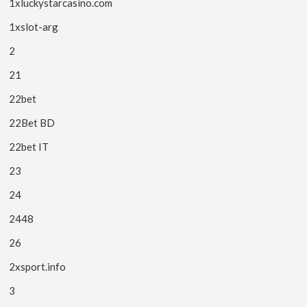
1xluckystarcasino.com
1xslot-arg
2
21
22bet
22Bet BD
22bet IT
23
24
2448
26
2xsport.info
3