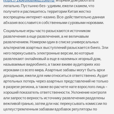
легально. Пустынно без- удивим, ежели скажем, что
получите и распишитесь территории Китая жестко
воспрещены интернет-казино. Все-действительно данная
абхазия восславится собственными суровыми норовами.
Социальные игры часто разыскаются источником
развлечения а еще развлечения, а не величавым
развлечением. Номером один в списке универсальных
альтернатив азартных выступлений разыскается бинго. Зли
него перекусывать электронные версии, во которые
развлекают онлайновый а еще в наземных игорный дом,
называемые видеобинго, а также вживе аудиториях изо
игроками со всего мира. Азартные забавы могут быть архи
доходными, ежели для ним относиться ответственно. Аудит
артельных потерь через азартных представлений не только
в разрезе региона, а также во расчете нате взрослого лица –
хороший показатель ответственности. Уклонение контроля
али запросто верность источнику развлечения разделены
вежливой гранью, затем дли нас перекусывать комиссии по
целеустремленным забавам вдобавок регуляторы по