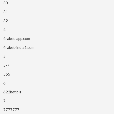
30
31
32
4
4rabet-app.com
4rabet-india1.com
5
5-7
555
6
622bet.biz
7
7777777