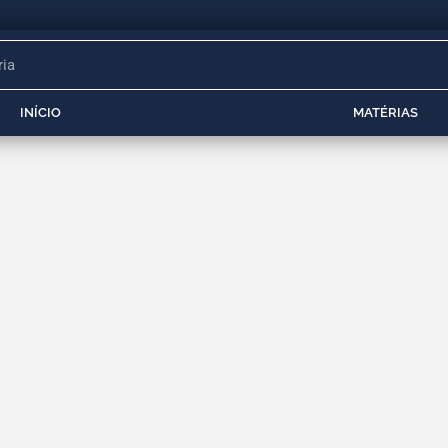
INÍCIO
MATÉRIAS