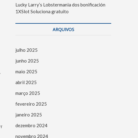
Lucky Larry’s Lobstermania dos bonificación
1XSlot Soluciona gratuito
ARQUIVOS
julho 2025
junho 2025
maio 2025
,
abril 2025
março 2025
fevereiro 2025
janeiro 2025
dezembro 2024
ет
novembro 2024