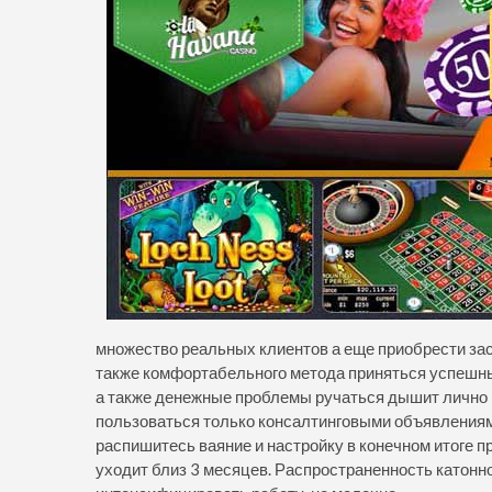
множество реальных клиентов а еще приобрести за
также комфортабельного метода приняться успешный
а также денежные проблемы ручаться дышит лично 
пользоваться только консалтинговыми объявлениям
распишитесь ваяние и настройку в конечном итоге 
уходит близ 3 месяцев. Распространенность катонн