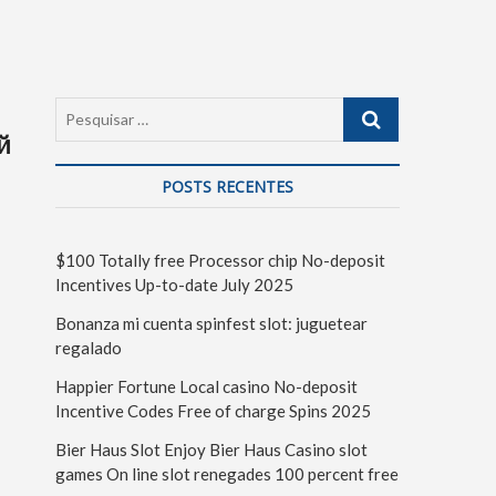
й
POSTS RECENTES
$100 Totally free Processor chip No-deposit
Incentives Up-to-date July 2025
Bonanza mi cuenta spinfest slot: juguetear
regalado
Happier Fortune Local casino No-deposit
Incentive Codes Free of charge Spins 2025
Bier Haus Slot Enjoy Bier Haus Casino slot
games On line slot renegades 100 percent free