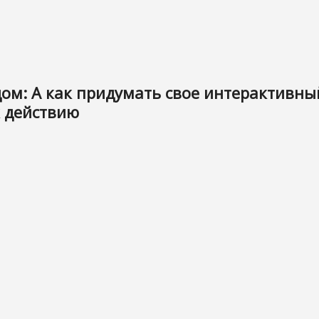
дом: А как придумать свое интерактивны
к действию