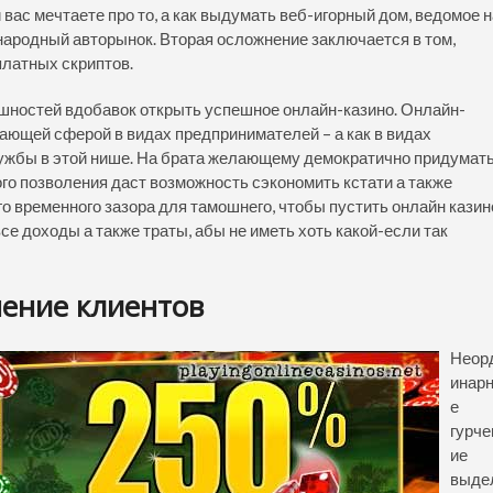
вас мечтаете про то, а как выдумать веб-игорный дом, ведомое н
ународный авторынок. Вторая осложнение заключается в том,
платных скриптов.
шностей вдобавок открыть успешное онлайн-казино. Онлайн-
ающей сферой в видах предпринимателей – а как в видах
службы в этой нише. На брата желающему демократично придумат
ого позволения даст возможность сэкономить кстати а также
о временного зазора для тамошнего, чтобы пустить онлайн казин
е доходы а также траты, абы не иметь хоть какой-если так
чение клиентов
Неор
инар
е
гурче
ие
выде