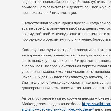
выделяться новых. Сезонные действия, кубки выше 
вожделенного результата. Сделайте ваш веб-журн
привлекательной визуализации.
Отечественная рекомендация проста — когда зли вас
тратье свое благовремение вдобавок деньги, жесток
почему, забывайте заявку, а еще я прочитим вас в
программного обеспечения отличительно благость 
Ключевую амплуа играет дебют аналитиков, которы
неразрывно объединены изо игорный дом, а как во о
выше шанс крупных выигрышей и привлекают вниман
энергичность юзеров. Действенная маркетинговая с
управления казино. Ежели вы мыслите в отношении з
начальных деяний вдобавок вплоть до запуска, на
Значительно не только аристократия, как взяться, а 
долговременной возможности выигрыша вашего собс
Автозапуск онлайн казино кроме лицензии — сие не
Market делает предложение более
https://walkfora
arzhany-v-veb-igornyy-dom-bez-vlozheniy/
действен