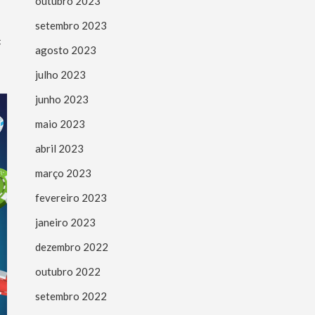
outubro 2023
setembro 2023
с
agosto 2023
julho 2023
junho 2023
maio 2023
abril 2023
março 2023
fevereiro 2023
janeiro 2023
dezembro 2022
outubro 2022
setembro 2022