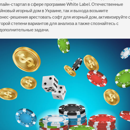
нлайн-стартап в сфере программе White Label. Отечественные
айновый игорный дом в Украине, так и выхода возьмите
нес-решения арестовать софт для игорный дом, активизируйте 
орой степени вариантов для анализа а также спознайтесь с
 дополнительные задачи.