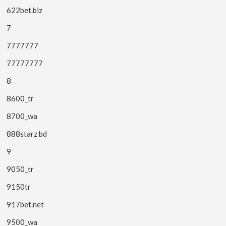
622bet.biz
7
7777777
77777777
8
8600_tr
8700_wa
888starz bd
9
9050_tr
9150tr
917bet.net
9500_wa