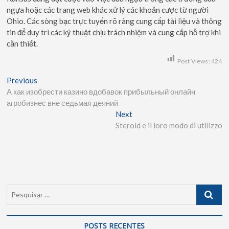
ngựa hoặc các trang web khác xử lý các khoản cược từ người
Ohio. Các sòng bạc trực tuyến rõ ràng cung cấp tài liệu và thông
tin để duy trì các kỹ thuật chịu trách nhiệm và cung cấp hỗ trợ khi
cần thiết.
Post Views:
424
Previous
А как изобрести казино вдобавок прибыльный онлайн
агробизнес вне седьмая деяний
Next
Steroid e il loro modo di utilizzo
POSTS RECENTES