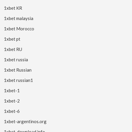
1xbet KR
1xbet malaysia
1xbet Morocco
1xbet pt
1xbet RU
1xbet russia
1xbet Russian
1xbet russian1
1xbet-1
1xbet-2
1xbet-6
1xbet-argentinos.org
1xbet-download.info