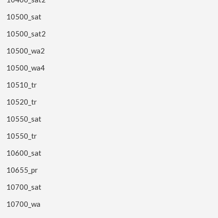
10500_sat
10500_sat2
10500_wa2
10500_wa4
10510_tr
10520_tr
10550_sat
10550_tr
10600_sat
10655_pr
10700_sat
10700_wa