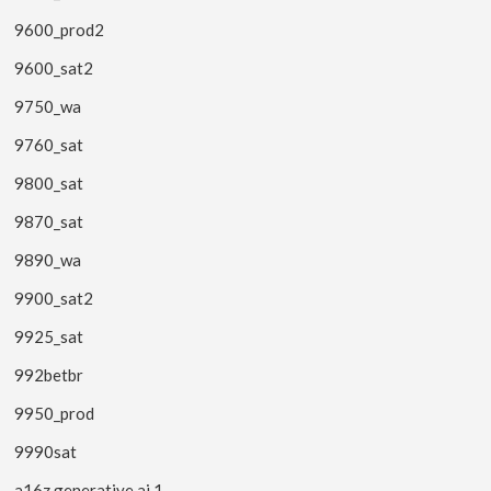
9600_prod2
9600_sat2
9750_wa
9760_sat
9800_sat
9870_sat
9890_wa
9900_sat2
9925_sat
992betbr
9950_prod
9990sat
a16z generative ai 1