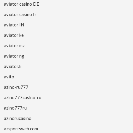
aviator casino DE
aviator casino fr
aviator IN
aviator ke
aviator mz
aviator ng
aviator.li
avito
azino-ru777
azino777casino-ru
azino777ru
azinorucasino
azsportsweb.com