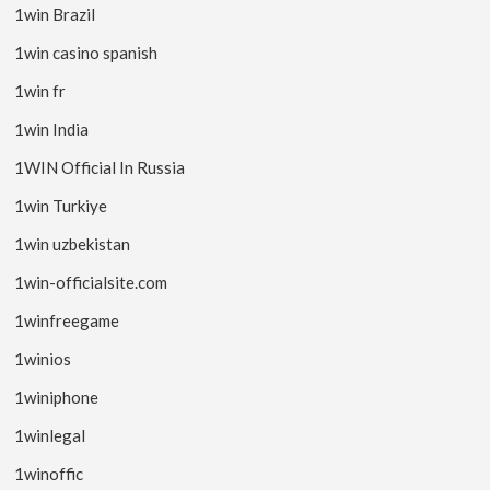
1win Brazil
1win casino spanish
1win fr
1win India
1WIN Official In Russia
1win Turkiye
1win uzbekistan
1win-officialsite.com
1winfreegame
1winios
1winiphone
1winlegal
1winoffic