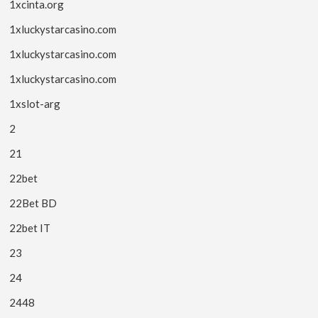
1xcinta.org
1xluckystarcasino.com
1xluckystarcasino.com
1xluckystarcasino.com
1xslot-arg
2
21
22bet
22Bet BD
22bet IT
23
24
2448