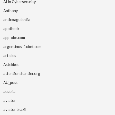
AI in Cybersecurity
Anthony
anticoagulantia
apotheek
app-xbe.com
argentinos-1xbet.com
articles
Astekbet
attentionchantier.org
AU_post
austria
aviator
aviator brazil