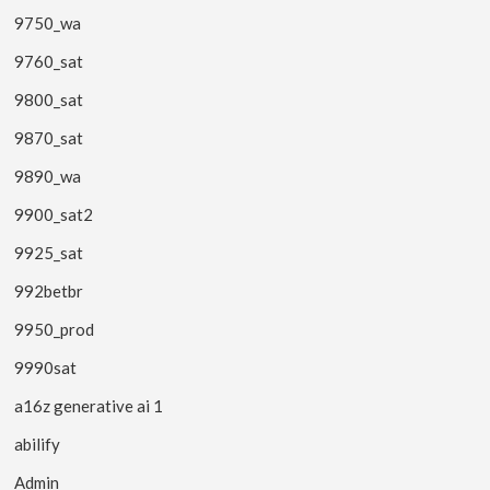
9750_wa
9760_sat
9800_sat
9870_sat
9890_wa
9900_sat2
9925_sat
992betbr
9950_prod
9990sat
a16z generative ai 1
abilify
Admin