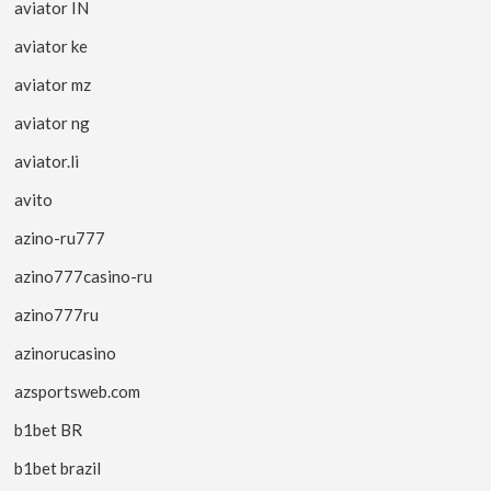
aviator IN
aviator ke
aviator mz
aviator ng
aviator.li
avito
azino-ru777
azino777casino-ru
azino777ru
azinorucasino
azsportsweb.com
b1bet BR
b1bet brazil