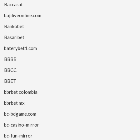
Baccarat
bajiliveonline.com
Bankobet
Basaribet
baterybet1.com
BBBB
BBCC
BBET
bbrbet colombia
bbrbet mx
bc-bdgame.com
bc-casino-mirror
bc-fun-mirror