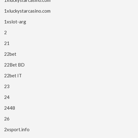
1xluckystarcasino.com
1xluckystarcasino.com
1xslot-arg
2
21
22bet
22Bet BD
22bet IT
23
24
2448
26
2xsport.info