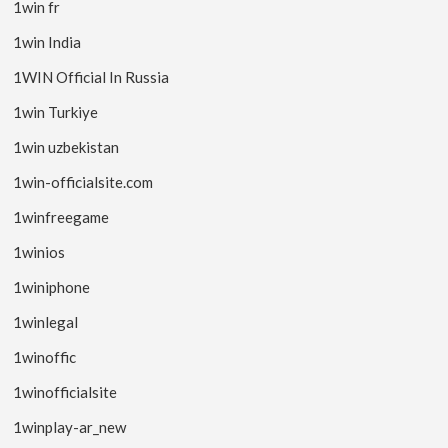
1win fr
1win India
1WIN Official In Russia
1win Turkiye
1win uzbekistan
1win-officialsite.com
1winfreegame
1winios
1winiphone
1winlegal
1winoffic
1winofficialsite
1winplay-ar_new