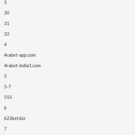
3
30
31
32
4
4rabet-app.com
4rabet-india1.com
5
5-7
555
6
622bet.biz
7